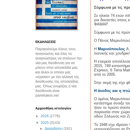
Σύμφωνα με τις πρώ
Σε ηλικία 74 ετών πέ
για δεκαετίες στους
ΦΑΜΑΡ.
Σύμφωνα με τις πρώτ
Ο Πάνος Μαρινόπουλο
ΕΚΔΗΛΩΣΕΙΣ
Η
Μαρινόπουλος
Α.
Παρακαλούμε όλους τους
λιανικής και χονδρι
αναγνώστες και όλες τις
αναγνώστριες να στείλουν την
Η εταιρεία αποτέλεσ
νέα μας διεύθυνση για να
2015, 749 καταστήμα
μπουν στην ιστοσελίδα μας
Express
, 6
Terra
Mar
και άλλοι οι οποίοι μας
από το 2005.
«έχασαν» με την αλλαγή της
διεύθυνσης της ιστοσελίδας
Στην ακμή της είχε φ
μας. Όπως γνωρίζεις η νέα
Η άνοδος και η πτ
διεύθυνση είναι
paneliakos.net
Ο όμιλος Μαρινόπουλ
κατάστημα άνοιξε το
ήταν το πρώτο σούπε
Αρχειοθήκη ιστολογίου
παρουσία στον χώρο 
►
2026
(1776)
οδών Σόλωνος και Ζ
▼
2025
(3143)
Το 1948 είχε ιδρύσει 
►
Δεκεμβρίου
(241)
μετονομάζονται σε
Pr