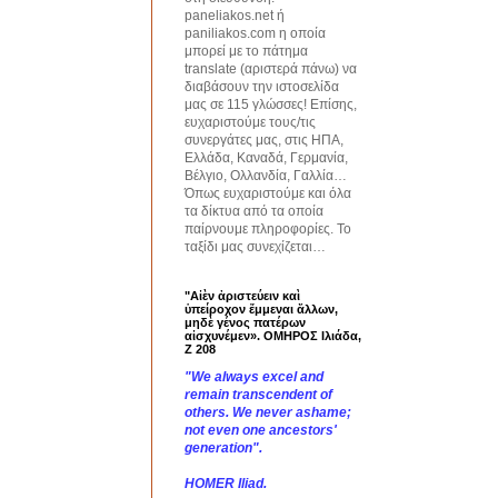
paneliakos.net ή
paniliakos.com η οποία
μπορεί με το πάτημα
translate (αριστερά πάνω) να
διαβάσουν την ιστοσελίδα
μας σε 115 γλώσσες! Επίσης,
ευχαριστούμε τους/τις
συνεργάτες μας, στις ΗΠΑ,
Ελλάδα, Καναδά, Γερμανία,
Βέλγιο, Ολλανδία, Γαλλία…
Όπως ευχαριστούμε και όλα
τα δίκτυα από τα οποία
παίρνουμε πληροφορίες. Το
ταξίδι μας συνεχίζεται…
"Αἰὲν ἀριστεύειν καὶ
ὑπείροχον ἔμμεναι ἄλλων,
μηδὲ γένος πατέρων
αἰσχυνέμεν». ΟΜΗΡΟΣ Ιλιάδα,
Ζ 208
"We always excel and
remain transcendent of
others. We never ashame;
not even one ancestors'
generation".
HOMER Iliad.