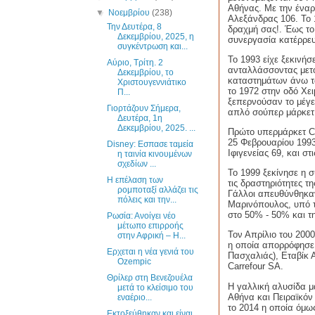
Αθήνας. Με την έναρ
▼
Νοεμβρίου
(238)
Αλεξάνδρας 106. Το 1
Την Δευτέρα, 8
δραχμή σας!. Έως το
Δεκεμβρίου, 2025, η
συνεργασία κατέρρευ
συγκέντρωση και...
Το 1993 είχε ξεκινήσ
Αύριο, Τρίτη. 2
ανταλλάσσοντας μετο
Δεκεμβρίου, το
καταστημάτων άνω τω
Χριστουγεννιάτικο
το 1972 στην οδό Χε
Π...
ξεπερνούσαν το μέγε
Γιορτάζουν Σήμερα,
απλό σούπερ μάρκετ
Δευτέρα, 1η
Δεκεμβρίου, 2025. ...
Πρώτο υπερμάρκετ
C
25 Φεβρουαρίου 1993
Disney: Εσπασε ταμεία
Ιφιγενείας 69, και σ
η ταινία κινουμένων
σχεδίων ...
To
1999 ξεκίνησε η σ
Η επέλαση των
τις δραστηριότητες τ
ρομποταξί αλλάζει τις
Γάλλοι απευθύνθηκαν
πόλεις και την...
Μαρινόπουλος, υπό 
στο 50% - 50% και 
Ρωσία: Ανοίγει νέο
μέτωπο επιρροής
Τον Απρίλιο του 200
στην Αφρική – Η...
η οποία απορρόφησε
Ερχεται η νέα γενιά του
Πασχαλιάς), Εταβίκ
Ozempic
Carrefour
SA
.
Θρίλερ στη Βενεζουέλα
Η γαλλική αλυσίδα 
μετά το κλείσιμο του
Αθήνα και Πειραϊκόν 
εναέριο...
το 2014 η οποία όμω
Εκτοξεύθηκαν και είναι