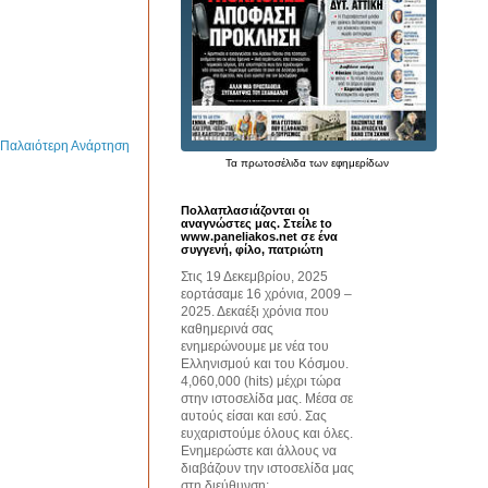
Παλαιότερη Ανάρτηση
Τα
πρωτοσέλιδα
των εφημερίδων
Πολλαπλασιάζονται οι
αναγνώστες μας. Στείλε to
www.paneliakos.net σε ένα
συγγενή, φίλο, πατριώτη
Στις 19 Δεκεμβρίου, 2025
εορτάσαμε 16 χρόνια, 2009 –
2025. Δεκαέξι χρόνια που
καθημερινά σας
ενημερώνουμε με νέα του
Ελληνισμού και του Κόσμου.
4,060,000 (hits) μέχρι τώρα
στην ιστοσελίδα μας. Μέσα σε
αυτούς είσαι και εσύ. Σας
ευχαριστούμε όλους και όλες.
Ενημερώστε και άλλους να
διαβάζουν την ιστοσελίδα μας
στη διεύθυνση: