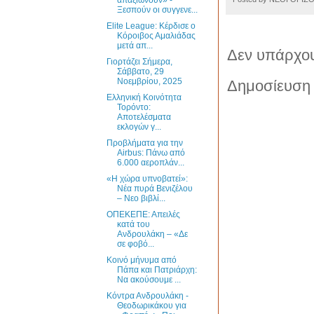
Ξεσπούν οι συγγενε...
Elite League: Κέρδισε ο
Κόροιβος Αμαλιάδας
μετά απ...
Δεν υπάρχου
Γιορτάζει Σήμερα,
Σάββατο, 29
Νοεμβρίου, 2025
Δημοσίευση 
Ελληνική Κοινότητα
Τορόντο:
Αποτελέσματα
εκλογών γ...
Προβλήματα για την
Airbus: Πάνω από
6.000 αεροπλάν...
«Η χώρα υπνοβατεί»:
Νέα πυρά Βενιζέλου
– Νεο βιβλί...
ΟΠΕΚΕΠΕ: Απειλές
κατά του
Ανδρουλάκη – «Δε
σε φοβό...
Κοινό μήνυμα από
Πάπα και Πατριάρχη:
Να ακούσουμε ...
Κόντρα Ανδρουλάκη -
Θεοδωρικάκου για