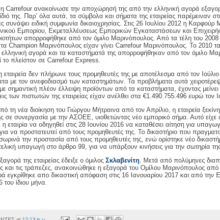
, η
Carrefour
ανακοίνωσε την αποχώρησή της από την ελληνική αγορά εξαγορ
διό της. Παρ’ όλα αυτά, τα σύμβολα και σήματα της εταιρείας παρέμειναν σ
ας συνάψει ειδική συμφωνία δικαιοχρησίας. Στις 26 Ιουλίου 2012 η Καρφούρ
ενικού Εμπορίου, Εκμεταλλέυσεως Εμπορικών Εγκαταστάσεων και Επιχειρ
ιοτήτων απορροφήθηκε από τον όμιλο Μαρινόπουλος. Από τα τέλη του 2008 
 τα
Champion
Μαρινόπουλος είχαν γίνει
Carrefour
Μαρινόπουλος. Το 2010 τ
ελληνική αγορά και τα καταστήματά της απορροφήθηκαν από τον όμιλο Μα
 το πλείστον σε
Carrefour
Express
.
η εταιρεία δεν πλήρωνε τους προμηθευτές της με αποτέλεσμα από τον Ιούλιο
τα με τον ανεφοδιασμό των καταστημάτων. Τα προβλήματα αυτά χειροτέρεψ
με σημαντική πλέον έλλειψη προϊόντων από τα καταστήματα, έχοντας μείνει 
ις των πιστωτών της εταιρείας είχαν ανέλθει στα €1.490.755.496 ευρώ τον Ι
πό τη νέα διοίκηση του Γιώργου Μήτραινα από τον Απρίλιο, η εταιρεία ξεκίνη
 σε συνεργασία με την ΑΣΟΕΕ, υιοθετώντας νέο εμπορικό σήμα. Αυτό είχε
αι η εταιρία να οδηγηθεί στις 28 Ιουνίου 2016 να καταθέσει αίτηση για υπαγω
για να προστατευτεί από τους προμηθευτές της. Το δικαστήριο που πραγματ
σωρινά την προστασία από τους προμηθευτές της, ενώ ορίστηκε νέο δικαστήρ
τελική υπαγωγή στο άρθρο 99, για να υπάρξουν κινήσεις για την σωτηρία της
ξαγορά της εταιρείας έδειξε ο όμιλος
Σκλαβενίτη
. Μετά από πολύμηνες διαπ
ίας και τις τράπεζες, ανακοινώθηκε η εξαγορά του Ομίλου Μαρινόπουλος από 
ρά εγκρίθηκε απο δικαστική απόφαση στις 16 Ιανουαρίου 2017 και από την 
 του ίδιου μήνα.
ΟΝΤΕΣ
at
12:13 π.μ.