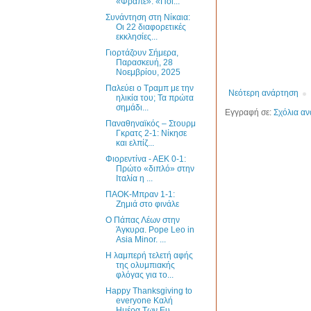
«Φραπέ»: «Ποι...
Συνάντηση στη Νίκαια:
Οι 22 διαφορετικές
εκκλησίες...
Γιορτάζουν Σήμερα,
Παρασκευή, 28
Νοεμβρίου, 2025
Παλεύει ο Τραμπ με την
Νεότερη ανάρτηση
ηλικία του; Τα πρώτα
σημάδι...
Εγγραφή σε:
Σχόλια αν
Παναθηναϊκός – Στουρμ
Γκρατς 2-1: Νίκησε
και ελπίζ...
Φιορεντίνα - ΑΕΚ 0-1:
Πρώτο «διπλό» στην
Ιταλία η ...
ΠΑΟΚ-Μπραν 1-1:
Ζημιά στο φινάλε
Ο Πάπας Λέων στην
Άγκυρα. Pope Leo in
Asia Minor. ...
Η λαμπερή τελετή αφής
της ολυμπιακής
φλόγας για το...
Happy Thanksgiving to
everyone Καλή
Ημέρα Των Ευ...