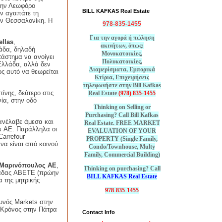
στην Λεωφόρο
BILL KAFKAS Real Estate
αν αγαπάτε τη
ην Θεσσαλονίκη. Η
978-835-1455
Για την αγορά ή πώληση
ellas
,
ακινήτων, όπως:
άδα, δηλαδή
Μονοκατοικίες,
άστημα να ανοίγει
Πολυκατοικίες,
Ελλάδα, αλλά δεν
Διαμερίσματα, Εμπορικά
ς αυτό να θεωρείται
Κτίρια, Επιχειρήσεις
τηλεφωνήστε στην Bill Kafkas
ίνης, δεύτερο στις
Real Estate
(978) 835-1455
ία, στην οδό
Thinking on Selling or
Purchasing? Call Bill Kafkas
ανέλαβε άμεσα και
Real Estate. FREE MARKET
s
ΑΕ. Παράλληλα οι
EVALUATION OF YOUR
Carrefour
PROPERTY (Single Family,
 να είναι από κοινού
Condo/Townhouse, Multy
Family, Commercial Building)
Μαρινόπουλος ΑΕ
,
Thinking on purchasing? Call
λάδας
ABETE
(πρώην
BILL KAFKAS Real Estate
 της μητρικής
978-835-1455
Ξυνός
Markets
στην
ς Κρόνος στην Πάτρα
Contact Info