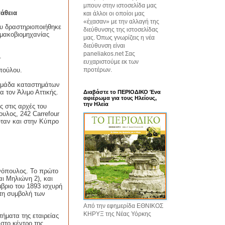
μπουν στην ιστοσελίδα μας
άθεια
και άλλοι οι οποίοι μας
«έχασαν» με την αλλαγή της
υ δραστηριοποιήθηκε
διεύθυνσης της ιστοσελίδας
ρμακοβιομηχανίας
μας. Όπως γνωρίζεις η νέα
διεύθυνση είναι
paneliakos.net Σας
.
ευχαριστούμε εκ των
προτέρων.
πούλου.
η ομάδα καταστημάτων
 τον Άλιμο Αττικής.
Διαβάστε το ΠΕΡΙΟΔΙΚΟ Ένα
αφιέρωμα για τους Ηλείους,
την Ηλεία
 στις αρχές του
υλος, 242
Carrefour
ύταν και στην Κύπρο
όπουλος. Το πρώτο
ι Μηλιώνη 2), και
βριο του 1893 ισχυρή
στη συμβολή των
Από την εφημερίδα ΕΘΝΙΚΟΣ
ΚΗΡΥΞ της Νέας Υόρκης
τήματα της εταιρείας
στο κέντρο της