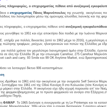
τες πληροφορίες, ο επιχειρηματίας πέθανε από ανοξαιμική εγκεφαλοπ
θανε ο
επιχειρηματίας
Πάνος Μαρινόπουλος
της γνωστής
οικογένειας πο
 κλάδους του λιανεμπορίου μέσω της ομώνυμης αλυσίδας λιανικής και της φα
ες πληροφορίες, ο επιχειρηματίας πέθανε από
ανοξαιμική εγκεφαλοπάθεια
ς γεννήθηκε το 1951 και είχε αποκτήσει δύο παιδιά με την Ιωάννα Μαρινο
Ε. υπήρξε για πολλές δεκαετίες (από το 1962 μέχρι το 2016), η μεγαλύτερ
κής πώλησης τροφίμων, ρούχων, ηλεκτρονικών και ποτών της Ελλάδας με έδρα
ε για πολλά χρόνια τον μεγαλύτερο λιανεμπορικό όμιλο στην Ελλάδα, έχοντας
τα σε όλη την Ελλάδα 35 με την επωνυμία
Carrefour
, 275
Carrefour
Μαρινόπο
ket
cash
and
carry
, 93
Smile
και 99
OK
Anytime
Market
, ενώ δραστηριοποιο
θάσει να λειτουργεί δίκτυο 906 καταστημάτων.
ώση
ος ιδρύθηκε το 1961 από την οικογένεια με την ονομασία
Self
Service
Μαριν
ν Σεπτέμβριο του 1961 επί της Οδού Κανάρη 9 στο Κολωνάκι (τότε Κανάρη κα
ρ μάρκετ στην Ελλάδα. Η οικογένεια είχε ήδη ισχυρή παρουσία απ' τον Νοέμ
της φαρμακοβιομηχανίας με το πρώτο φαρμακείο να ανοίγει στα Εξάρχεια,
ωοδόχου Πηγής.
τη
ΦΑΜΑΡ
. Το 1965 ξεκίνησε η συνεργασία με τη
Le
Printemps
και τα κατασ
isunic
Μαρινόπουλος. Ήδη μέχρι τότε η εταιρία διατηρούσε 3 σούπερ μάρκετ 