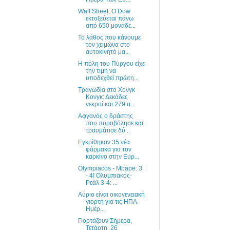
Wall Street: Ο Dow
εκτοξεύεται πάνω
από 650 μονάδε...
Το λάθος που κάνουμε
τον χειμώνα στο
αυτοκίνητό μα...
Η πόλη του Πύργου είχε
την τιμή να
υποδεχθεί πρώτη...
Τραγωδία στο Χονγκ
Κονγκ: Δεκάδες
νεκροί και 279 α...
Αφγανός ο δράστης
που πυροβόλησε και
τραυμάτισε δύ...
Εγκρίθηκαν 35 νέα
φάρμακα για τον
καρκίνο στην Ευρ...
Olympiacos - Μpape: 3
- 4! Ολυμπιακός-
Ρεάλ 3-4: ...
Αύριο είναι οικογενειακή
γιορτή για τις ΗΠΑ.
Ημέρ...
Γιορτάζουν Σήμερα,
Τετάρτη, 26