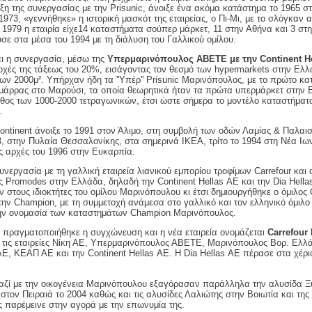
ξη της συνεργασίας με την
Prisunic
, άνοιξε ένα ακόμα κατάστημα το 1965 
973, «γεννήθηκε» η ιστορική μασκότ της εταιρείας, ο Πι-Μι, με το σλόγκαν 
 1979 η εταιρία είχε14 καταστήματα σούπερ μάρκετ, 11 στην Αθήνα και 3 στ
σε στα μέσα του 1994 με τη διάλυση του Γαλλικού ομίλου.
ει η συνεργασία, μέσω της
Υπερμαρινόπουλος ΑΒΕΤΕ με την
Continent
H
χές της τάξεως του 20%, εισάγοντας τον θεσμό των
hypermarkets
στην Ελλ
ν 2000μ². Υπήρχαν ήδη τα ''Υπέρ''
Prisunic
Μαρινόπουλος, με το πρώτο κατ
ιμάρρας στο Μαρούσι, τα οποία θεωρητικά ήταν τα πρώτα υπερμάρκετ στην 
θος των 1000-2000 τετραγωνικών, έτσι ώστε σήμερα το μοντέλο καταστήματο
.
ontinent
άνοιξε το 1991 στον Άλιμο, στη συμβολή των οδών Λαμίας & Παλαιστ
, στην Πυλαία Θεσσαλονίκης, στα σημερινά ΙΚΕΑ, τρίτο το 1994 στη Νέα Ιων
τις αρχές του 1996 στην Ευκαρπία.
υνεργασία με τη γαλλική εταιρεία λιανικού εμπορίου τροφίμων
Carrefour
και 
ης
Promodes
στην Ελλάδα, δηλαδή την
Continent
Hellas
ΑΕ και την
Dia
Hella
 στους ιδιοκτήτες του ομίλου Μαρινόπουλου κι έτσι δημιουργήθηκε ο όμιλος
την
Champion
, με τη συμμετοχή ανάμεσα στο γαλλικό και τον ελληνικό όμιλο
την ονομασία των καταστημάτων
Champion
Μαρινόπουλος.
0 πραγματοποιήθηκε η συγχώνευση και η νέα εταιρεία ονομάζεται
Carrefour
 τις εταιρείες Νίκη ΑΕ, Υπερμαρινόπουλος ΑΒΕΤΕ, Μαρινόπουλος Βορ. Ελ
 ΑΕ, ΚΕΑΠ ΑΕ και την
Continent
Hellas
ΑΕ. Η
Dia
Hellas
ΑΕ πέρασε στα χέρια
μαζί με την οικογένεια Μαρινόπουλου εξαγόρασαν παράλληλα την αλυσίδα 
στον Πειραιά το 2004 καθώς και τις αλυσίδες Λαλιώτης στην Βοιωτία και τη
ς παρέμεινε στην αγορά με την επωνυμία της.