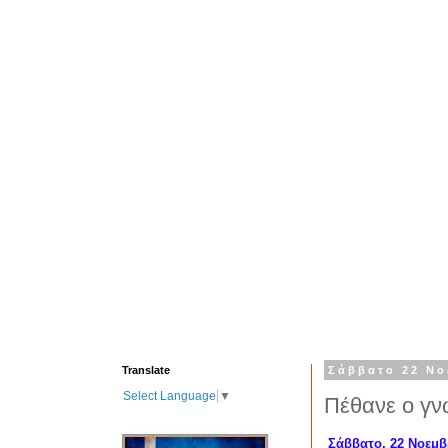
Translate
Σάββατο 22 Νο
Select Language
▼
Πέθανε ο γν
Σάββατο, 22 Νοεμβ