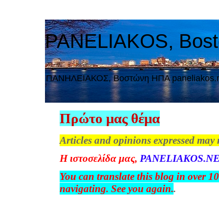
PANELIAKOS, Bos
ΠAΝΗΛΕΙΑΚΟΣ, Βοστώνη ΗΠΑ paneliakos.
Πρώτο μας θέμα
Articles and opinions expressed may 
Η
ιστοσελίδα
μας
,
PANELIAKOS.NE
You can translate this blog in over 1
navigating. See you again.
.