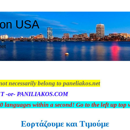
ton USA
net
not necessarily belong to paneliakos.net
T -or- PANILIAKOS.COM
00 languages within a second! Go to the left up top
Εορτάζουμε και Tιμούμε