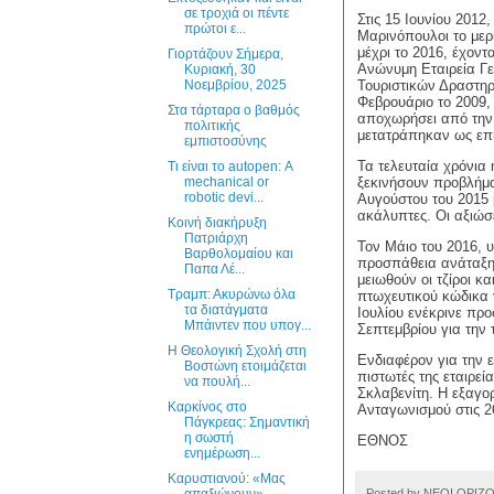
σε τροχιά οι πέντε
Στις 15 Ιουνίου 2012
πρώτοι ε...
Μαρινόπουλοι το μερί
μέχρι το 2016, έχοντ
Γιορτάζουν Σήμερα,
Ανώνυμη Εταιρεία Γ
Κυριακή, 30
Τουριστικών Δραστηρ
Νοεμβρίου, 2025
Φεβρουάριο το 2009,
Στα τάρταρα ο βαθμός
αποχωρήσει από την 
πολιτικής
μετατράπηκαν ως επί
εμπιστοσύνης
Τα τελευταία χρόνια 
Τι είναι το autopen: Α
mechanical or
ξεκινήσουν προβλήμα
robotic devi...
Αυγούστου του 2015 
ακάλυπτες. Οι αξιώσε
Κοινή διακήρυξη
Πατριάρχη
Τον Μάιο του 2016, υ
Βαρθολομαίου και
προσπάθεια ανάταξης
Παπα Λέ...
μειωθούν οι τζίροι κ
Τραμπ: Ακυρώνω όλα
πτωχευτικού κώδικα 
τα διατάγματα
Ιουλίου ενέκρινε προ
Μπάιντεν που υπογ...
Σεπτεμβρίου για την 
Η Θεολογική Σχολή στη
Ενδιαφέρον για την ε
Βοστώνη ετοιμάζεται
πιστωτές της εταιρε
να πουλή...
Σκλαβενίτη. Η εξαγο
Καρκίνος στο
Ανταγωνισμού στις 26
Πάγκρεας: Σημαντική
η σωστή
ΕΘΝΟΣ
ενημέρωση...
Καρυστιανού: «Μας
Posted by
ΝΕΟΙ ΟΡΙΖ
απαξιώνουν» -