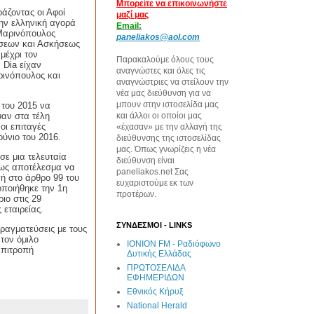
Μπορείτε να επικοινωνήστε
άζοντας οι Αφοί
μαζί μας
την ελληνική αγορά
Email:
 Μαρινόπουλος
paneliakos@aol.com
ήσεων και Ασκήσεως
μέχρι τον
Παρακαλούμε όλους τους
α
Dia
είχαν
αναγνώστες και όλες τις
ρινόπουλος και
αναγνώστριες να στείλουν την
νέα μας διεύθυνση για να
μπουν στην ιστοσελίδα μας
 του 2015 να
αν στα τέλη
και άλλοι οι οποίοι μας
οι επιταγές
«έχασαν» με την αλλαγή της
ούνιο του 2016.
διεύθυνσης της ιστοσελίδας
μας. Όπως γνωρίζεις η νέα
σε μια τελευταία
διεύθυνση είναι
 ως αποτέλεσμα να
paneliakos.net Σας
γή στο άρθρο 99 του
ευχαριστούμε εκ των
οποιήθηκε την 1η
προτέρων.
ιο στις 29
 εταιρείας.
ΣΥΝΔΕΣΜΟΙ - LINKS
ραγματεύσεις με τους
τον όμιλο
IONION FM - Ραδιόφωνο
Επιτροπή
Δυτικής Ελλάδας
ΠΡΩΤΟΣΕΛΙΔΑ
ΕΦΗΜΕΡΙΔΩΝ
Εθνικός Κήρυξ
National Herald