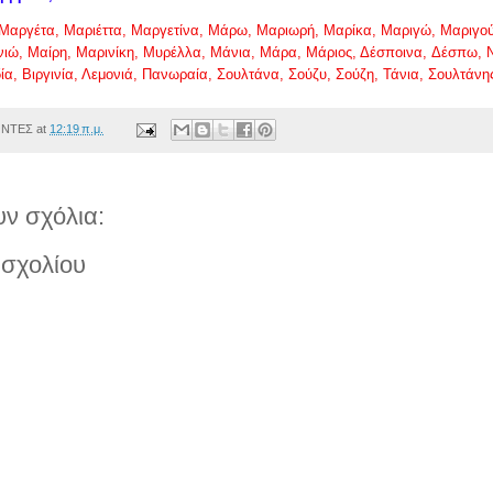
Μαργέτα
,
Μαριέττα
,
Μαργετίνα
,
Μάρω
,
Μαριωρή
,
Μαρίκα
,
Μαριγώ
,
Μαριγο
νιώ
,
Μαίρη
,
Μαρινίκη
,
Μυρέλλα
,
Μάνια
,
Μάρα
,
Μάριος
,
Δέσποινα
,
Δέσπω
,
ία
,
Βιργινία
,
Λεμονιά
,
Πανωραία
,
Σουλτάνα
,
Σούζυ
,
Σούζη
,
Τάνια
,
Σουλτάνη
ΟΝΤΕΣ
at
12:19 π.μ.
ν σχόλια:
σχολίου