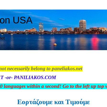
ton USA
net
not necessarily belong to paneliakos.net
T -or- PANILIAKOS.COM
00 languages within a second! Go to the left up top
Εορτάζουμε και Tιμούμε