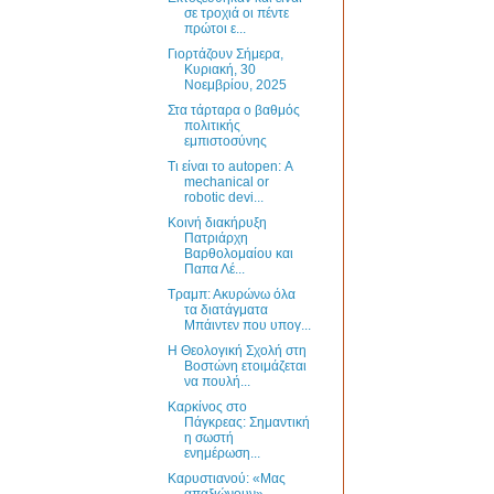
σε τροχιά οι πέντε
πρώτοι ε...
Γιορτάζουν Σήμερα,
Κυριακή, 30
Νοεμβρίου, 2025
Στα τάρταρα ο βαθμός
πολιτικής
εμπιστοσύνης
Τι είναι το autopen: Α
mechanical or
robotic devi...
Κοινή διακήρυξη
Πατριάρχη
Βαρθολομαίου και
Παπα Λέ...
Τραμπ: Ακυρώνω όλα
τα διατάγματα
Μπάιντεν που υπογ...
Η Θεολογική Σχολή στη
Βοστώνη ετοιμάζεται
να πουλή...
Καρκίνος στο
Πάγκρεας: Σημαντική
η σωστή
ενημέρωση...
Καρυστιανού: «Μας
απαξιώνουν» -