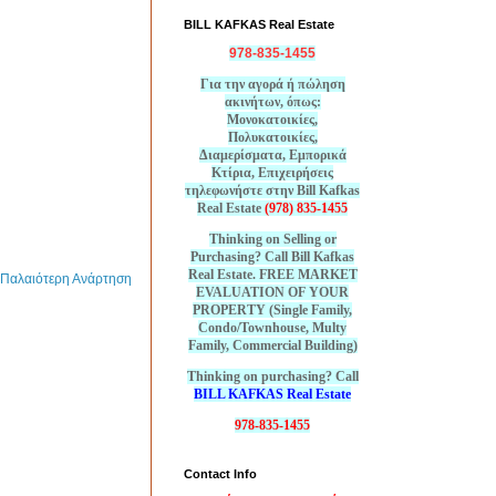
BILL KAFKAS Real Estate
978-835-1455
Για την αγορά ή πώληση
ακινήτων, όπως:
Μονοκατοικίες,
Πολυκατοικίες,
Διαμερίσματα, Εμπορικά
Κτίρια, Επιχειρήσεις
τηλεφωνήστε στην Bill Kafkas
Real Estate
(978) 835-1455
Thinking on Selling or
Purchasing? Call Bill Kafkas
Real Estate. FREE MARKET
Παλαιότερη Ανάρτηση
EVALUATION OF YOUR
PROPERTY (Single Family,
Condo/Townhouse, Multy
Family, Commercial Building)
Thinking on purchasing? Call
BILL KAFKAS Real Estate
978-835-1455
Contact Info