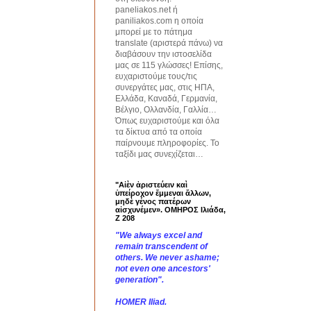
paneliakos.net ή
paniliakos.com η οποία
μπορεί με το πάτημα
translate (αριστερά πάνω) να
διαβάσουν την ιστοσελίδα
μας σε 115 γλώσσες! Επίσης,
ευχαριστούμε τους/τις
συνεργάτες μας, στις ΗΠΑ,
Ελλάδα, Καναδά, Γερμανία,
Βέλγιο, Ολλανδία, Γαλλία…
Όπως ευχαριστούμε και όλα
τα δίκτυα από τα οποία
παίρνουμε πληροφορίες. Το
ταξίδι μας συνεχίζεται…
"Αἰὲν ἀριστεύειν καὶ
ὑπείροχον ἔμμεναι ἄλλων,
μηδὲ γένος πατέρων
αἰσχυνέμεν». ΟΜΗΡΟΣ Ιλιάδα,
Ζ 208
"We always excel and
remain transcendent of
others. We never ashame;
not even one ancestors'
generation".
HOMER Iliad.