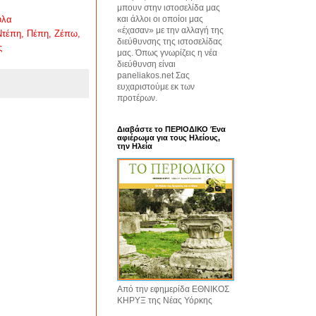
μπουν στην ιστοσελίδα μας
ύλα
και άλλοι οι οποίοι μας
«έχασαν» με την αλλαγή της
Ντέπη
,
Πέπη
,
Ζέπω
,
διεύθυνσης της ιστοσελίδας
ς
μας. Όπως γνωρίζεις η νέα
διεύθυνση είναι
paneliakos.net Σας
ευχαριστούμε εκ των
προτέρων.
Διαβάστε το ΠΕΡΙΟΔΙΚΟ Ένα
αφιέρωμα για τους Ηλείους,
την Ηλεία
Από την εφημερίδα ΕΘΝΙΚΟΣ
ΚΗΡΥΞ της Νέας Υόρκης