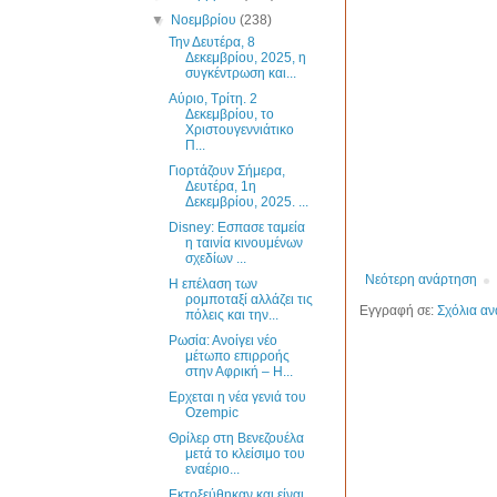
▼
Νοεμβρίου
(238)
Την Δευτέρα, 8
Δεκεμβρίου, 2025, η
συγκέντρωση και...
Αύριο, Τρίτη. 2
Δεκεμβρίου, το
Χριστουγεννιάτικο
Π...
Γιορτάζουν Σήμερα,
Δευτέρα, 1η
Δεκεμβρίου, 2025. ...
Disney: Εσπασε ταμεία
η ταινία κινουμένων
σχεδίων ...
Νεότερη ανάρτηση
Η επέλαση των
ρομποταξί αλλάζει τις
Εγγραφή σε:
Σχόλια αν
πόλεις και την...
Ρωσία: Ανοίγει νέο
μέτωπο επιρροής
στην Αφρική – Η...
Ερχεται η νέα γενιά του
Ozempic
Θρίλερ στη Βενεζουέλα
μετά το κλείσιμο του
εναέριο...
Εκτοξεύθηκαν και είναι