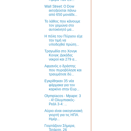
Wall Street: Ο Dow
εκτοξεύεται πάνω
από 650 μονάδε...
Το λάθος που κάνουμε
τον χειμώνα στο
αυτοκίνητό μα...
Η πόλη του Πύργου είχε
την τιμή να
υποδεχθεί πρώτη...
Τραγωδία στο Χονγκ
Κονγκ: Δεκάδες
νεκροί και 279 α...
Αφγανός ο δράστης
που πυροβόλησε και
τραυμάτισε δύ...
Εγκρίθηκαν 35 νέα
φάρμακα για τον
καρκίνο στην Ευρ...
Olympiacos - Μpape: 3
- 4! Ολυμπιακός-
Ρεάλ 3-4: ...
Αύριο είναι οικογενειακή
γιορτή για τις ΗΠΑ.
Ημέρ...
Γιορτάζουν Σήμερα,
Τετάρτη, 26