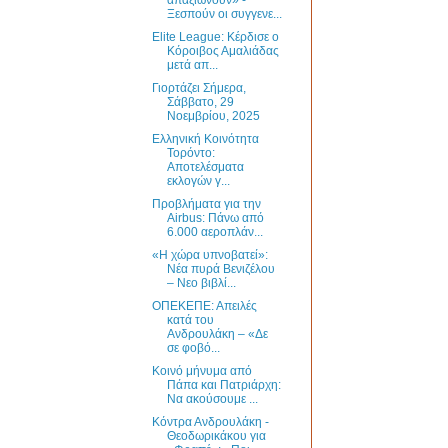
Ξεσπούν οι συγγενε...
Elite League: Κέρδισε ο
Κόροιβος Αμαλιάδας
μετά απ...
Γιορτάζει Σήμερα,
Σάββατο, 29
Νοεμβρίου, 2025
Ελληνική Κοινότητα
Τορόντο:
Αποτελέσματα
εκλογών γ...
Προβλήματα για την
Airbus: Πάνω από
6.000 αεροπλάν...
«Η χώρα υπνοβατεί»:
Νέα πυρά Βενιζέλου
– Νεο βιβλί...
ΟΠΕΚΕΠΕ: Απειλές
κατά του
Ανδρουλάκη – «Δε
σε φοβό...
Κοινό μήνυμα από
Πάπα και Πατριάρχη:
Να ακούσουμε ...
Κόντρα Ανδρουλάκη -
Θεοδωρικάκου για