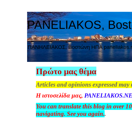
PANELIAKOS, Bos
ΠAΝΗΛΕΙΑΚΟΣ, Βοστώνη ΗΠΑ paneliakos.
Πρώτο μας θέμα
Articles and opinions expressed may 
Η
ιστοσελίδα
μας
,
PANELIAKOS.NE
You can translate this blog in over 1
navigating. See you again.
.