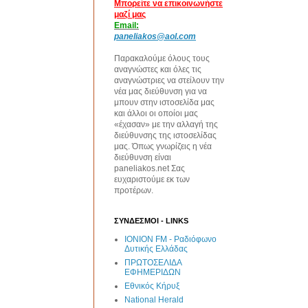
Μπορείτε να επικοινωνήστε
μαζί μας
Email:
paneliakos@aol.com
Παρακαλούμε όλους τους
αναγνώστες και όλες τις
αναγνώστριες να στείλουν την
νέα μας διεύθυνση για να
μπουν στην ιστοσελίδα μας
και άλλοι οι οποίοι μας
«έχασαν» με την αλλαγή της
διεύθυνσης της ιστοσελίδας
μας. Όπως γνωρίζεις η νέα
διεύθυνση είναι
paneliakos.net Σας
ευχαριστούμε εκ των
προτέρων.
ΣΥΝΔΕΣΜΟΙ - LINKS
IONION FM - Ραδιόφωνο
Δυτικής Ελλάδας
ΠΡΩΤΟΣΕΛΙΔΑ
ΕΦΗΜΕΡΙΔΩΝ
Εθνικός Κήρυξ
National Herald