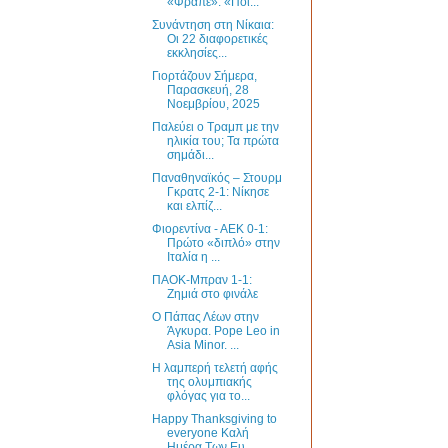
«Φραπέ»: «Ποι...
Συνάντηση στη Νίκαια:
Οι 22 διαφορετικές
εκκλησίες...
Γιορτάζουν Σήμερα,
Παρασκευή, 28
Νοεμβρίου, 2025
Παλεύει ο Τραμπ με την
ηλικία του; Τα πρώτα
σημάδι...
Παναθηναϊκός – Στουρμ
Γκρατς 2-1: Νίκησε
και ελπίζ...
Φιορεντίνα - ΑΕΚ 0-1:
Πρώτο «διπλό» στην
Ιταλία η ...
ΠΑΟΚ-Μπραν 1-1:
Ζημιά στο φινάλε
Ο Πάπας Λέων στην
Άγκυρα. Pope Leo in
Asia Minor. ...
Η λαμπερή τελετή αφής
της ολυμπιακής
φλόγας για το...
Happy Thanksgiving to
everyone Καλή
Ημέρα Των Ευ...