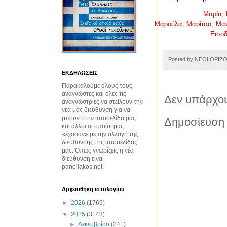
Μαρία
,
Μαρούλα
,
Μαρίτσα
,
Μα
Εισοδ
Posted by
ΝΕΟΙ ΟΡΙΖ
ΕΚΔΗΛΩΣΕΙΣ
Παρακαλούμε όλους τους
αναγνώστες και όλες τις
Δεν υπάρχου
αναγνώστριες να στείλουν την
νέα μας διεύθυνση για να
μπουν στην ιστοσελίδα μας
Δημοσίευση 
και άλλοι οι οποίοι μας
«έχασαν» με την αλλαγή της
διεύθυνσης της ιστοσελίδας
μας. Όπως γνωρίζεις η νέα
διεύθυνση είναι
paneliakos.net
Αρχειοθήκη ιστολογίου
►
2026
(1769)
▼
2025
(3143)
►
Δεκεμβρίου
(241)