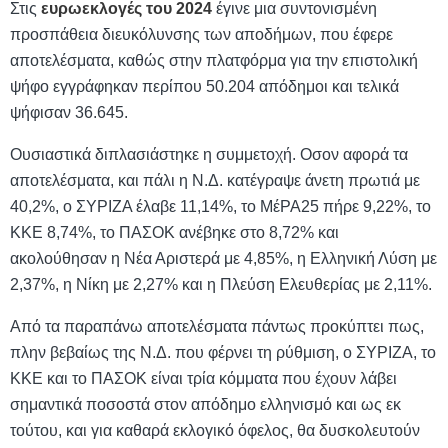
Στις
ευρωεκλογές του 2024
έγινε μια συντονισμένη
προσπάθεια διευκόλυνσης των αποδήμων, που έφερε
αποτελέσματα, καθώς στην πλατφόρμα για την επιστολική
ψήφο εγγράφηκαν περίπου 50.204 απόδημοι και τελικά
ψήφισαν 36.645.
Ουσιαστικά διπλασιάστηκε η συμμετοχή. Οσον αφορά τα
αποτελέσματα, και πάλι η Ν.Δ. κατέγραψε άνετη πρωτιά με
40,2%, ο ΣΥΡΙΖΑ έλαβε 11,14%, το ΜέΡΑ25 πήρε 9,22%, το
ΚΚΕ 8,74%, το ΠΑΣΟΚ ανέβηκε στο 8,72% και
ακολούθησαν η Νέα Αριστερά με 4,85%, η Ελληνική Λύση με
2,37%, η Νίκη με 2,27% και η Πλεύση Ελευθερίας με 2,11%.
Από τα παραπάνω αποτελέσματα πάντως προκύπτει πως,
πλην βεβαίως της Ν.Δ. που φέρνει τη ρύθμιση, ο ΣΥΡΙΖΑ, το
ΚΚΕ και το ΠΑΣΟΚ είναι τρία κόμματα που έχουν λάβει
σημαντικά ποσοστά στον απόδημο ελληνισμό και ως εκ
τούτου, και για καθαρά εκλογικό όφελος, θα δυσκολευτούν