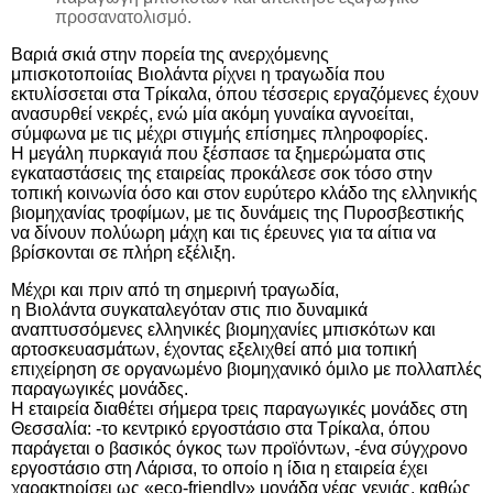
προσανατολισμό.
Βαριά σκιά στην πορεία της ανερχόμενης
μπισκοτοποιίας
Βιολάντα
ρίχνει η τραγωδία που
εκτυλίσσεται στα
Τρίκαλα
, όπου τέσσερις εργαζόμενες έχουν
ανασυρθεί νεκρές,
ενώ
μία ακόμη γυναίκα αγνοείται,
σύμφωνα με τις μέχρι στιγμής επίσημες πληροφορίες.
Η
μεγάλη πυρκαγιά που ξέσπασε τα ξημερώματα στις
εγκαταστάσεις της εταιρείας
προκάλεσε σοκ τόσο στην
τοπική κοινωνία όσο και στον ευρύτερο κλάδο της
ελληνικής
βιομηχανίας τροφίμων,
με τις δυνάμεις της Πυροσβεστικής
να δίνουν πολύωρη μάχη και τις έρευνες για τα αίτια να
βρίσκονται σε πλήρη εξέλιξη.
Μέχρι και πριν από τη σημερινή τραγωδία,
η
Βιολάντα
συγκαταλεγόταν στις πιο δυναμικά
αναπτυσσόμενες ελληνικές βιομηχανίες μπισκότων και
αρτοσκευασμάτων, έχοντας εξελιχθεί από μια τοπική
επιχείρηση σε οργανωμένο βιομηχανικό όμιλο με πολλαπλές
παραγωγικές μονάδες.
Η εταιρεία διαθέτει σήμερα τρεις παραγωγικές μονάδες στη
Θεσσαλία: -το κεντρικό
εργοστάσιο
στα Τρίκαλα, όπου
παράγεται ο βασικός όγκος των προϊόντων, -ένα σύγχρονο
εργοστάσιο στη Λάρισα, το οποίο η ίδια η εταιρεία έχει
χαρακτηρίσει ως «
eco
-
friendly
» μονάδα νέας γενιάς, καθώς