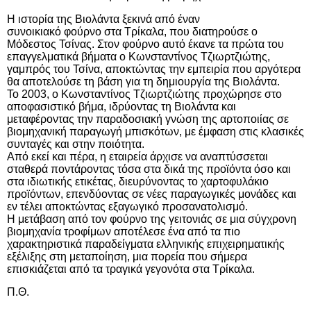
Η ιστορία της Βιολάντα ξεκινά από έναν
συνοικιακό
φούρνο
στα Τρίκαλα, που διατηρούσε ο
Μόδεστος Τσίνας. Στον φούρνο αυτό έκανε τα πρώτα του
επαγγελματικά βήματα ο Κωνσταντίνος Τζιωρτζιώτης,
γαμπρός του Τσίνα, αποκτώντας την εμπειρία που αργότερα
θα αποτελούσε τη βάση για τη δημιουργία της Βιολάντα.
Το 2003, ο
Κωνσταντίνος Τζιωρτζιώτης
προχώρησε στο
αποφασιστικό βήμα, ιδρύοντας τη Βιολάντα και
μεταφέροντας την παραδοσιακή γνώση της αρτοποιίας σε
βιομηχανική παραγωγή μπισκότων, με έμφαση στις κλασικές
συνταγές και στην ποιότητα.
Από εκεί και πέρα, η εταιρεία άρχισε να αναπτύσσεται
σταθερά ποντάροντας τόσα στα δικά της προϊόντα όσο και
στα ιδιωτικής ετικέτας, διευρύνοντας το χαρτοφυλάκιο
προϊόντων, επενδύοντας σε νέες παραγωγικές μονάδες και
εν τέλει αποκτώντας εξαγωγικό προσανατολισμό.
Η μετάβαση από τον φούρνο της γειτονιάς σε μια σύγχρονη
βιομηχανία τροφίμων αποτέλεσε ένα από τα πιο
χαρακτηριστικά παραδείγματα ελληνικής επιχειρηματικής
εξέλιξης στη μεταποίηση, μια πορεία που σήμερα
επισκιάζεται από τα τραγικά γεγονότα στα Τρίκαλα.
Π.Θ.