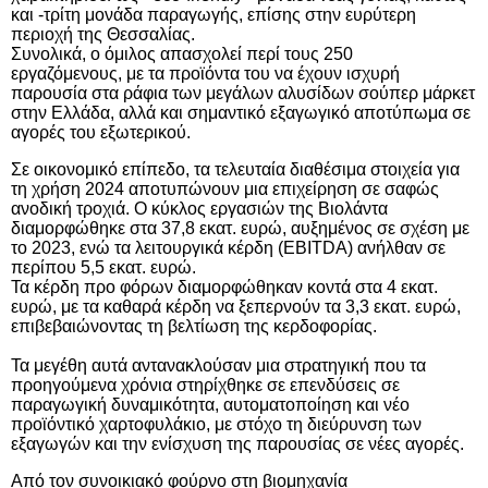
και -τρίτη μονάδα παραγωγής, επίσης στην ευρύτερη
περιοχή της Θεσσαλίας.
Συνολικά, ο όμιλος απασχολεί περί τους
250
εργαζόμενους,
με τα προϊόντα του να έχουν ισχυρή
παρουσία στα ράφια των μεγάλων αλυσίδων σούπερ μάρκετ
στην Ελλάδα, αλλά και σημαντικό εξαγωγικό αποτύπωμα σε
αγορές του εξωτερικού.
Σε οικονομικό επίπεδο, τα τελευταία διαθέσιμα στοιχεία για
τη χρήση 2024 αποτυπώνουν μια επιχείρηση σε σαφώς
ανοδική τροχιά. Ο κύκλος εργασιών της Βιολάντα
διαμορφώθηκε στα 37,8 εκατ. ευρώ, αυξημένος σε σχέση με
το 2023, ενώ τα λειτουργικά κέρδη (
EBITDA
) ανήλθαν σε
περίπου 5,5 εκατ. ευρώ.
Τα κέρδη προ φόρων διαμορφώθηκαν κοντά στα 4 εκατ.
ευρώ, με τα καθαρά κέρδη να ξεπερνούν τα 3,3 εκατ. ευρώ,
επιβεβαιώνοντας τη βελτίωση της κερδοφορίας.
Τα μεγέθη αυτά αντανακλούσαν μια στρατηγική που τα
προηγούμενα χρόνια στηρίχθηκε σε επενδύσεις σε
παραγωγική δυναμικότητα, αυτοματοποίηση και νέο
προϊόντικό χαρτοφυλάκιο, με στόχο τη διεύρυνση των
εξαγωγών και την ενίσχυση της παρουσίας σε νέες αγορές.
Από τον συνοικιακό φούρνο στη βιομηχανία