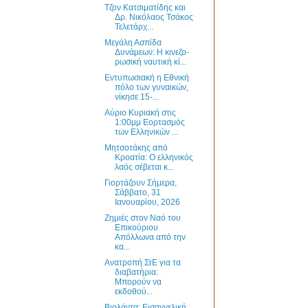
Τζον Κατσιματίδης και
Δρ. Νικόλαος Τσάκος
Τελετάρχ...
Μεγάλη Ασπίδα
Δυνάμεων: Η κινεζο-
ρωσική ναυτική κί...
Εντυπωσιακή η Εθνική
πόλο των γυναικών,
νίκησε 15-...
Αύριο Κυριακή στις
1:00μμ Εορτασμός
των Ελληνικών ...
Μητσοτάκης από
Κροατία: Ο ελληνικός
λαός σέβεται κ...
Γιορτάζουν Σήμερα,
Σάββατο, 31
Ιανουαρίου, 2026
Ζημιές στον Ναό του
Επικούριου
Απόλλωνα από την
κα...
Ανατροπή ΣτΕ για τα
διαβατήρια:
Μπορούν να
εκδοθού...
Βιολάντα: Εισαγγελική