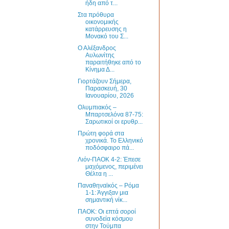
ήδη από τ...
Στα πρόθυρα
οικονομικής
κατάρρευσης η
Μονακό του Σ...
Ο Αλέξανδρος
Αυλωνίτης
παραιτήθηκε από το
Κίνημα Δ...
Γιορτάζουν Σήμερα,
Παρασκευή, 30
Ιανουαρίου, 2026
Ολυμπιακός –
Μπαρτσελόνα 87-75:
Σαρωτικοί οι ερυθρ...
Πρώτη φορά στα
χρονικά. Το Ελληνικό
ποδόσφαιρο πά...
Λιόν-ΠΑΟΚ 4-2: Έπεσε
μαχόμενος, περιμένει
Θέλτα η ...
Παναθηναϊκός – Ρόμα
1-1: Άγγιξαν μια
σημαντική νίκ...
ΠΑΟΚ: Οι επτά σοροί
συνοδεία κόσμου
στην Τούμπα