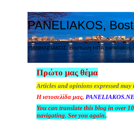
PANELIAKOS, Bos
ΠAΝΗΛΕΙΑΚΟΣ, Βοστώνη ΗΠΑ paneliakos.
Πρώτο μας θέμα
Articles and opinions expressed may 
Η
ιστοσελίδα
μας
,
PANELIAKOS.NE
You can translate this blog in over 1
navigating. See you again.
.