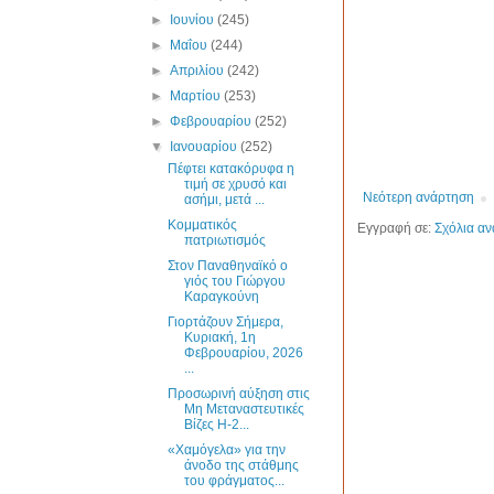
►
Ιουνίου
(245)
►
Μαΐου
(244)
►
Απριλίου
(242)
►
Μαρτίου
(253)
►
Φεβρουαρίου
(252)
▼
Ιανουαρίου
(252)
Πέφτει κατακόρυφα η
τιμή σε χρυσό και
Νεότερη ανάρτηση
ασήμι, μετά ...
Κομματικός
Εγγραφή σε:
Σχόλια αν
πατριωτισμός
Στον Παναθηναϊκό ο
γιός του Γιώργου
Καραγκούνη
Γιορτάζουν Σήμερα,
Κυριακή, 1η
Φεβρουαρίου, 2026
...
Προσωρινή αύξηση στις
Μη Μεταναστευτικές
Βίζες H-2...
«Χαμόγελα» για την
άνοδο της στάθμης
του φράγματος...