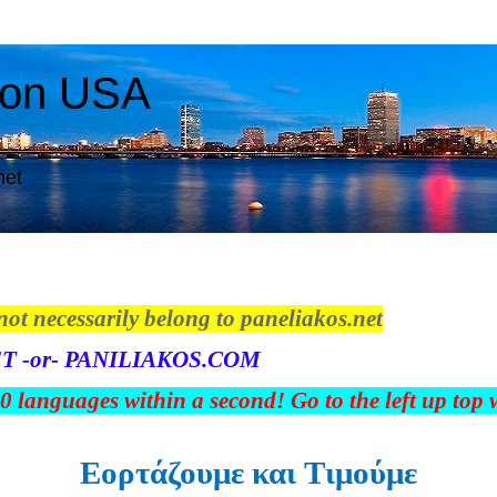
ton USA
net
not necessarily belong to paneliakos.net
T -or- PANILIAKOS.COM
00 languages within a second! Go to the left up top
Εορτάζουμε και Tιμούμε