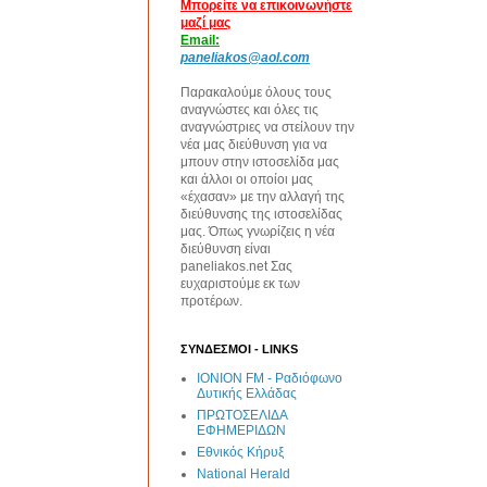
Μπορείτε να επικοινωνήστε
μαζί μας
Email:
paneliakos@aol.com
Παρακαλούμε όλους τους
αναγνώστες και όλες τις
αναγνώστριες να στείλουν την
νέα μας διεύθυνση για να
μπουν στην ιστοσελίδα μας
και άλλοι οι οποίοι μας
«έχασαν» με την αλλαγή της
διεύθυνσης της ιστοσελίδας
μας. Όπως γνωρίζεις η νέα
διεύθυνση είναι
paneliakos.net Σας
ευχαριστούμε εκ των
προτέρων.
ΣΥΝΔΕΣΜΟΙ - LINKS
IONION FM - Ραδιόφωνο
Δυτικής Ελλάδας
ΠΡΩΤΟΣΕΛΙΔΑ
ΕΦΗΜΕΡΙΔΩΝ
Εθνικός Κήρυξ
National Herald