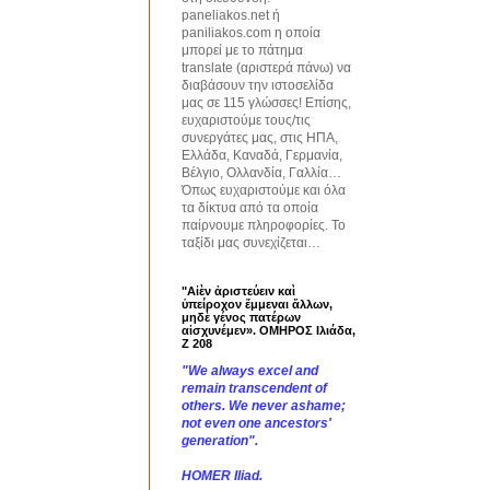
paneliakos.net ή
paniliakos.com η οποία
μπορεί με το πάτημα
translate (αριστερά πάνω) να
διαβάσουν την ιστοσελίδα
μας σε 115 γλώσσες! Επίσης,
ευχαριστούμε τους/τις
συνεργάτες μας, στις ΗΠΑ,
Ελλάδα, Καναδά, Γερμανία,
Βέλγιο, Ολλανδία, Γαλλία…
Όπως ευχαριστούμε και όλα
τα δίκτυα από τα οποία
παίρνουμε πληροφορίες. Το
ταξίδι μας συνεχίζεται…
"Αἰὲν ἀριστεύειν καὶ
ὑπείροχον ἔμμεναι ἄλλων,
μηδὲ γένος πατέρων
αἰσχυνέμεν». ΟΜΗΡΟΣ Ιλιάδα,
Ζ 208
"We always excel and
remain transcendent of
others. We never ashame;
not even one ancestors'
generation".
HOMER Iliad.