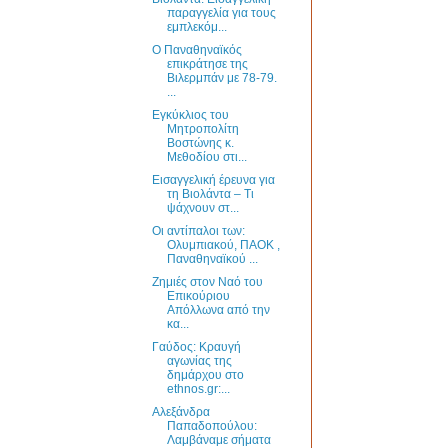
παραγγελία για τους
εμπλεκόμ...
Ο Παναθηναϊκός
επικράτησε της
Βιλερμπάν με 78-79.
...
Εγκύκλιος του
Μητροπολίτη
Βοστώνης κ.
Μεθοδίου στι...
Εισαγγελική έρευνα για
τη Βιολάντα – Τι
ψάχνουν στ...
Οι αντίπαλοι των:
Ολυμπιακού, ΠΑΟΚ ,
Παναθηναϊκού ...
Ζημιές στον Ναό του
Επικούριου
Απόλλωνα από την
κα...
Γαύδος: Κραυγή
αγωνίας της
δημάρχου στο
ethnos.gr:...
Αλεξάνδρα
Παπαδοπούλου:
Λαμβάναμε σήματα