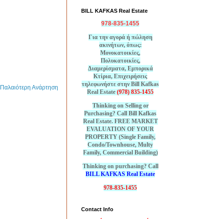
BILL KAFKAS Real Estate
978-835-1455
Για την αγορά ή πώληση
ακινήτων, όπως:
Μονοκατοικίες,
Πολυκατοικίες,
Διαμερίσματα, Εμπορικά
Κτίρια, Επιχειρήσεις
τηλεφωνήστε στην Bill Kafkas
Παλαιότερη Ανάρτηση
Real Estate
(978) 835-1455
Thinking on Selling or
Purchasing? Call Bill Kafkas
Real Estate. FREE MARKET
EVALUATION OF YOUR
PROPERTY (Single Family,
Condo/Townhouse, Multy
Family, Commercial Building)
Thinking on purchasing? Call
BILL KAFKAS Real Estate
978-835-1455
Contact Info