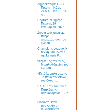
Δημοσκόπηση GPO:
Πρώτη η ΝΔ με
24,5% – Στο 13,7%
η...
Γιορτάζουν Σήμερα,
Πέμπτη, 29
Ιανουαρίου, 2026
Διορία ενός μήνα για
πλήρη
αποκατάσταση του
χώρου ...
Champions League: Η
τελική βαθμολογία
της League P...
“Φέρτε μας τον Άγιαξ”
Μεγαλειώδη νίκη του
Ολυμπι...
«Πετάξτε ψηλά αετοί»:
Το πανό των φίλων
του Ολυμπι...
ΠΑΟΚ: Στην Τούμπα ο
Πατριάρχης
Βαρθολομαίος – «Το
...
Βιολάντα: Στον
εισαγγελέα οι
συλληφθέντες