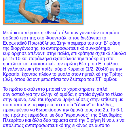
Με άριστα πέρασε η εθνική πόλο των γυναικών το πρώτο
σοβαρό τεστ της στο Φουντσάλ, όπου διεξάγεται το
Ευρωπαϊκό Πρωτάθλημα. Στην πρεμιέρα του στη Β΄ φάση
της διοργάνωσης, το αντιπροσωπευτικό συγκρότημα
κυριάρχησε απέναντι στην Ιταλία, επικράτησε σχετικά εύκολα
με 15-10 και παράλληλα εξασφάλισε την πρόκριση στα
ημιτελικά και -ουσιαστικά- την πρώτη θέση του Ε΄ ομίλου.
Η γαλανόλευκη θα παίξει αύριο Κυριακή (1/2, 20:45) με την
Κροατία, έχοντας πλέον το μυαλό στον ημιτελικό της Τρίτης
(3/2), όπου θα αντιμετωπίσει τον δεύτερο του ΣΤ΄ ομίλου.
Το πρώτο οκτάλεπτο μπορεί να χαρακτηριστεί απλά
οργιαστικό για την ελληνική ομάδα, η οποία άγγιξε το τέλειο
στην άμυνα, ενώ ταυτόχρονα βρήκε λύσεις στην επίθεση με
σουτ από την περιφέρεια, τα οποία "έδιναν" οι Ιταλίδες,
προκειμένου να θωρακίσουν την άμυνά τους στα 2μ. Το 6-1
της πρώτης περιόδου, με δύο "κεραυνούς" της Ελευθερίας
Πλευρίτου και άλλα δύο τέρματα από την Ειρήνη Νίνου, είναι
απολύτως αντιπροσωπευτικό της εικόνας σε αυτό το