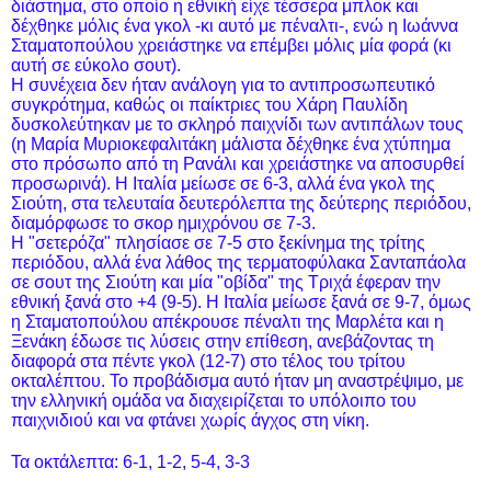
διάστημα, στο οποίο η εθνική είχε τέσσερα μπλοκ και
δέχθηκε μόλις ένα γκολ -κι αυτό με πέναλτι-, ενώ η Ιωάννα
Σταματοπούλου χρειάστηκε να επέμβει μόλις μία φορά (κι
αυτή σε εύκολο σουτ).
Η συνέχεια δεν ήταν ανάλογη για το αντιπροσωπευτικό
συγκρότημα, καθώς οι παίκτριες του Χάρη Παυλίδη
δυσκολεύτηκαν με το σκληρό παιχνίδι των αντιπάλων τους
(η Μαρία Μυριοκεφαλιτάκη μάλιστα δέχθηκε ένα χτύπημα
στο πρόσωπο από τη Ρανάλι και χρειάστηκε να αποσυρθεί
προσωρινά). Η Ιταλία μείωσε σε 6-3, αλλά ένα γκολ της
Σιούτη, στα τελευταία δευτερόλεπτα της δεύτερης περιόδου,
διαμόρφωσε το σκορ ημιχρόνου σε 7-3.
Η "σετερόζα" πλησίασε σε 7-5 στο ξεκίνημα της τρίτης
περιόδου, αλλά ένα λάθος της τερματοφύλακα Σανταπάολα
σε σουτ της Σιούτη και μία "οβίδα" της Τριχά έφεραν την
εθνική ξανά στο +4 (9-5). Η Ιταλία μείωσε ξανά σε 9-7, όμως
η Σταματοπούλου απέκρουσε πέναλτι της Μαρλέτα και η
Ξενάκη έδωσε τις λύσεις στην επίθεση, ανεβάζοντας τη
διαφορά στα πέντε γκολ (12-7) στο τέλος του τρίτου
οκταλέπτου. Το προβάδισμα αυτό ήταν μη αναστρέψιμο, με
την ελληνική ομάδα να διαχειρίζεται το υπόλοιπο του
παιχνιδιού και να φτάνει χωρίς άγχος στη νίκη.
Τα οκτάλεπτα: 6-1, 1-2, 5-4, 3-3