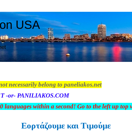
ton USA
net
not necessarily belong to paneliakos.net
T -or- PANILIAKOS.COM
00 languages within a second! Go to the left up top
Εορτάζουμε και Tιμούμε