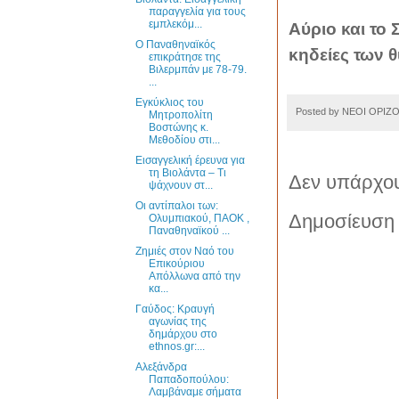
παραγγελία για τους
εμπλεκόμ...
Αύριο και το 
Ο Παναθηναϊκός
κηδείες των 
επικράτησε της
Βιλερμπάν με 78-79.
...
Εγκύκλιος του
Posted by
ΝΕΟΙ ΟΡΙΖ
Μητροπολίτη
Βοστώνης κ.
Μεθοδίου στι...
Εισαγγελική έρευνα για
τη Βιολάντα – Τι
Δεν υπάρχου
ψάχνουν στ...
Οι αντίπαλοι των:
Δημοσίευση 
Ολυμπιακού, ΠΑΟΚ ,
Παναθηναϊκού ...
Ζημιές στον Ναό του
Επικούριου
Απόλλωνα από την
κα...
Γαύδος: Κραυγή
αγωνίας της
δημάρχου στο
ethnos.gr:...
Αλεξάνδρα
Παπαδοπούλου:
Λαμβάναμε σήματα