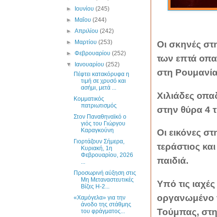
►
Ιουνίου
(245)
►
Μαΐου
(244)
►
Απριλίου
(242)
►
Μαρτίου
(253)
Οι σκηνές στ
►
Φεβρουαρίου
(252)
των επτά οπα
▼
Ιανουαρίου
(252)
στη Ρουμανία 
Πέφτει κατακόρυφα η
τιμή σε χρυσό και
ασήμι, μετά ...
Χιλιάδες οπα
Κομματικός
πατριωτισμός
στην θύρα 4 τ
Στον Παναθηναϊκό ο
γιός του Γιώργου
Καραγκούνη
Οι εικόνες σ
Γιορτάζουν Σήμερα,
τεράστιος και
Κυριακή, 1η
Φεβρουαρίου, 2026
παιδιά.
...
Προσωρινή αύξηση στις
Μη Μεταναστευτικές
Υπό τις ιαχές
Βίζες H-2...
οργανωμένο τ
«Χαμόγελα» για την
άνοδο της στάθμης
Τούμπας, στη
του φράγματος...