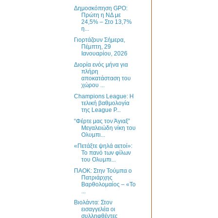
Δημοσκόπηση GPO:
Πρώτη η ΝΔ με
24,5% – Στο 13,7%
η...
Γιορτάζουν Σήμερα,
Πέμπτη, 29
Ιανουαρίου, 2026
Διορία ενός μήνα για
πλήρη
αποκατάσταση του
χώρου ...
Champions League: Η
τελική βαθμολογία
της League P...
“Φέρτε μας τον Άγιαξ”
Μεγαλειώδη νίκη του
Ολυμπι...
«Πετάξτε ψηλά αετοί»:
Το πανό των φίλων
του Ολυμπι...
ΠΑΟΚ: Στην Τούμπα ο
Πατριάρχης
Βαρθολομαίος – «Το
...
Βιολάντα: Στον
εισαγγελέα οι
συλληφθέντες