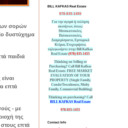
BILL KAFKAS Real Estate
978-835-1455
Για την αγορά ή πώληση
 των σορών
ακινήτων, όπως:
Μονοκατοικίες,
ίο δυστύχημα
Πολυκατοικίες,
Διαμερίσματα, Εμπορικά
Κτίρια, Επιχειρήσεις
τηλεφωνήστε στην Bill Kafkas
Real Estate
(978) 835-1455
τά παιδιά
Thinking on Selling or
Purchasing? Call Bill Kafkas
Real Estate. FREE MARKET
EVALUATION OF YOUR
είναι
PROPERTY (Single Family,
Condo/Townhouse, Multy
τα επτά
Family, Commercial Building)
Thinking on purchasing? Call
BILL KAFKAS Real Estate
σούς - με
978-835-1455
ριοχή της
Contact Info
 στους επτά