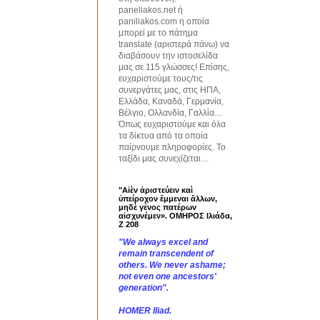
paneliakos.net ή
paniliakos.com η οποία
μπορεί με το πάτημα
translate (αριστερά πάνω) να
διαβάσουν την ιστοσελίδα
μας σε 115 γλώσσες! Επίσης,
ευχαριστούμε τους/τις
συνεργάτες μας, στις ΗΠΑ,
Ελλάδα, Καναδά, Γερμανία,
Βέλγιο, Ολλανδία, Γαλλία…
Όπως ευχαριστούμε και όλα
τα δίκτυα από τα οποία
παίρνουμε πληροφορίες. Το
ταξίδι μας συνεχίζεται…
"Αἰὲν ἀριστεύειν καὶ
ὑπείροχον ἔμμεναι ἄλλων,
μηδὲ γένος πατέρων
αἰσχυνέμεν». ΟΜΗΡΟΣ Ιλιάδα,
Ζ 208
"We always excel and
remain transcendent of
others. We never ashame;
not even one ancestors'
generation".
HOMER Iliad.