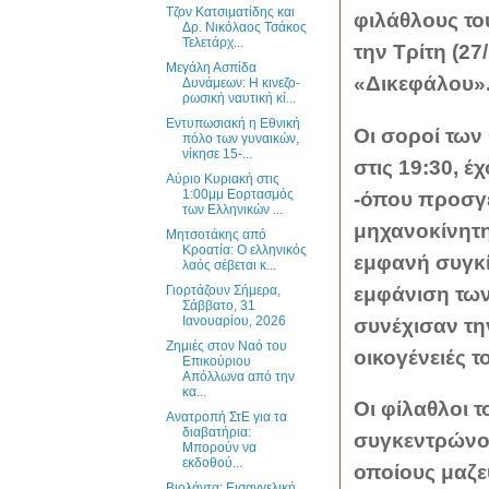
Τζον Κατσιματίδης και
φιλάθλους το
Δρ. Νικόλαος Τσάκος
Τελετάρχ...
την Τρίτη (27
Μεγάλη Ασπίδα
«Δικεφάλου»
Δυνάμεων: Η κινεζο-
ρωσική ναυτική κί...
Εντυπωσιακή η Εθνική
Οι σοροί των
πόλο των γυναικών,
νίκησε 15-...
στις 19:30, 
Αύριο Κυριακή στις
1:00μμ Εορτασμός
-όπου προσγε
των Ελληνικών ...
μηχανοκίνητ
Μητσοτάκης από
Κροατία: Ο ελληνικός
εμφανή συγκί
λαός σέβεται κ...
εμφάνιση των
Γιορτάζουν Σήμερα,
Σάββατο, 31
Ιανουαρίου, 2026
συνέχισαν την
Ζημιές στον Ναό του
οικογένειές τ
Επικούριου
Απόλλωνα από την
κα...
Οι φίλαθλοι 
Ανατροπή ΣτΕ για τα
διαβατήρια:
συγκεντρώνον
Μπορούν να
εκδοθού...
οποίους μαζε
Βιολάντα: Εισαγγελική