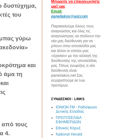
Μπορείτε να επικοινωνήστε
ίο δυστύχημα,
μαζί μας
Email:
κτές του
paneliakos@aol.com
Παρακαλούμε όλους τους
αναγνώστες και όλες τις
αναγνώστριες να στείλουν την
ύμπας γύρω
νέα μας διεύθυνση για να
μπουν στην ιστοσελίδα μας
Μακεδονία»
και άλλοι οι οποίοι μας
«έχασαν» με την αλλαγή της
διεύθυνσης της ιστοσελίδας
οκρότημα και
μας. Όπως γνωρίζεις η νέα
διεύθυνση είναι
ό άμα τη
paneliakos.net Σας
ευχαριστούμε εκ των
και
προτέρων.
ις
ΣΥΝΔΕΣΜΟΙ - LINKS
IONION FM - Ραδιόφωνο
Δυτικής Ελλάδας
ΠΡΩΤΟΣΕΛΙΔΑ
ΕΦΗΜΕΡΙΔΩΝ
 από τους
Εθνικός Κήρυξ
α 4.
National Herald