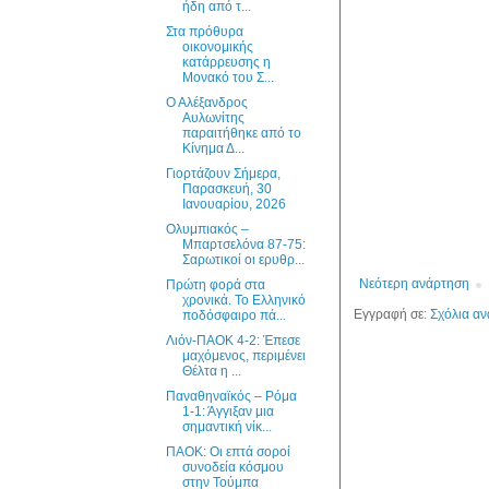
ήδη από τ...
Στα πρόθυρα
οικονομικής
κατάρρευσης η
Μονακό του Σ...
Ο Αλέξανδρος
Αυλωνίτης
παραιτήθηκε από το
Κίνημα Δ...
Γιορτάζουν Σήμερα,
Παρασκευή, 30
Ιανουαρίου, 2026
Ολυμπιακός –
Μπαρτσελόνα 87-75:
Σαρωτικοί οι ερυθρ...
Νεότερη ανάρτηση
Πρώτη φορά στα
χρονικά. Το Ελληνικό
Εγγραφή σε:
Σχόλια αν
ποδόσφαιρο πά...
Λιόν-ΠΑΟΚ 4-2: Έπεσε
μαχόμενος, περιμένει
Θέλτα η ...
Παναθηναϊκός – Ρόμα
1-1: Άγγιξαν μια
σημαντική νίκ...
ΠΑΟΚ: Οι επτά σοροί
συνοδεία κόσμου
στην Τούμπα