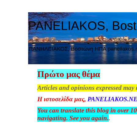
PANELIAKOS, Bos
ΠAΝΗΛΕΙΑΚΟΣ, Βοστώνη ΗΠΑ paneliakos.
Πρώτο μας θέμα
Articles and opinions expressed may 
Η
ιστοσελίδα
μας
,
PANELIAKOS.NE
You can translate this blog in over 1
navigating. See you again.
.