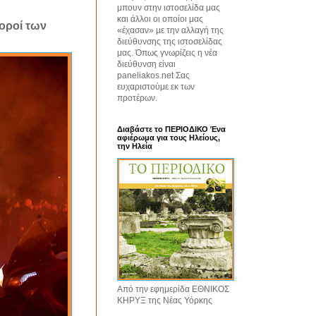
μπουν στην ιστοσελίδα μας
και άλλοι οι οποίοι μας
οροί των
«έχασαν» με την αλλαγή της
διεύθυνσης της ιστοσελίδας
μας. Όπως γνωρίζεις η νέα
διεύθυνση είναι
paneliakos.net Σας
ευχαριστούμε εκ των
προτέρων.
Διαβάστε το ΠΕΡΙΟΔΙΚΟ Ένα
αφιέρωμα για τους Ηλείους,
την Ηλεία
Από την εφημερίδα ΕΘΝΙΚΟΣ
ΚΗΡΥΞ της Νέας Υόρκης