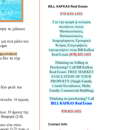
BILL KAFKAS Real Estate
978-835-1455
Για την αγορά ή πώληση
ακινήτων, όπως:
τησε το χάλκινο
Μονοκατοικίες,
Πολυκατοικίες,
Διαμερίσματα, Εμπορικά
για ένα ρόλο τον
Κτίρια, Επιχειρήσεις
λημα.
τηλεφωνήστε στην Bill Kafkas
ευρωπαϊκού
Real Estate
(978) 835-1455
 δεν τα είχε
Thinking on Selling or
Purchasing? Call Bill Kafkas
Real Estate. FREE MARKET
EVALUATION OF YOUR
PROPERTY (Single Family,
Condo/Townhouse, Multy
 δύο γκολ του
Family, Commercial Building)
Thinking on purchasing? Call
 πέναλτι. Η πρώτη
BILL KAFKAS Real Estate
978-835-1455
των. Η άμυνα της
διαφορά (1-6).
Contact Info
σαν είτε στον
φορά (1-7) πριν ο