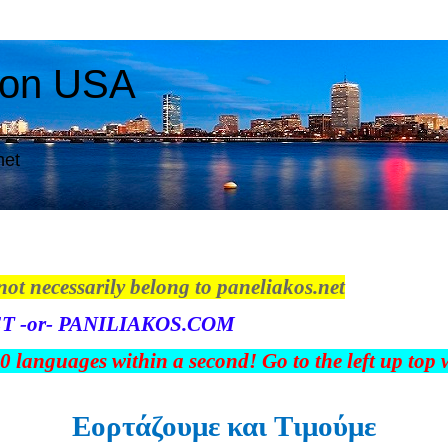
ton USA
net
not necessarily belong to paneliakos.net
T -or- PANILIAKOS.COM
00 languages within a second! Go to the left up top
Εορτάζουμε και Tιμούμε