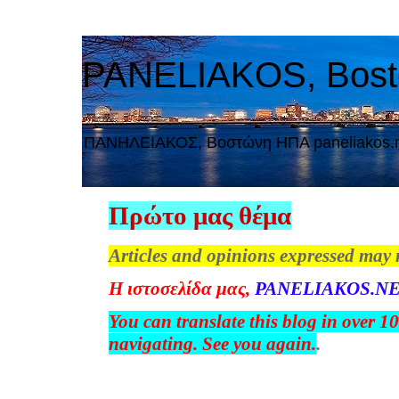
PANELIAKOS, Bos
ΠAΝΗΛΕΙΑΚΟΣ, Βοστώνη ΗΠΑ paneliakos.
Πρώτο μας θέμα
Articles and opinions expressed may 
Η
ιστοσελίδα
μας
,
PANELIAKOS.NE
You can translate this blog in over 1
navigating. See you again.
.