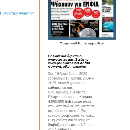
Παλαιότερη Ανάρτηση
Τα
πρωτοσέλιδα
των εφημερίδων
Πολλαπλασιάζονται οι
αναγνώστες μας. Στείλε to
www.paneliakos.net σε ένα
συγγενή, φίλο, πατριώτη
Στις 19 Δεκεμβρίου, 2025
εορτάσαμε 16 χρόνια, 2009 –
2025. Δεκαέξι χρόνια που
καθημερινά σας
ενημερώνουμε με νέα του
Ελληνισμού και του Κόσμου.
4,060,000 (hits) μέχρι τώρα
στην ιστοσελίδα μας. Μέσα σε
αυτούς είσαι και εσύ. Σας
ευχαριστούμε όλους και όλες.
Ενημερώστε και άλλους να
διαβάζουν την ιστοσελίδα μας
στη διεύθυνση: