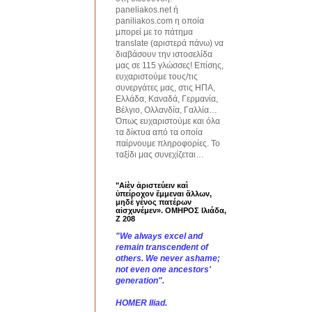
paneliakos.net ή
paniliakos.com η οποία
μπορεί με το πάτημα
translate (αριστερά πάνω) να
διαβάσουν την ιστοσελίδα
μας σε 115 γλώσσες! Επίσης,
ευχαριστούμε τους/τις
συνεργάτες μας, στις ΗΠΑ,
Ελλάδα, Καναδά, Γερμανία,
Βέλγιο, Ολλανδία, Γαλλία…
Όπως ευχαριστούμε και όλα
τα δίκτυα από τα οποία
παίρνουμε πληροφορίες. Το
ταξίδι μας συνεχίζεται…
"Αἰὲν ἀριστεύειν καὶ
ὑπείροχον ἔμμεναι ἄλλων,
μηδὲ γένος πατέρων
αἰσχυνέμεν». ΟΜΗΡΟΣ Ιλιάδα,
Ζ 208
"We always excel and
remain transcendent of
others. We never ashame;
not even one ancestors'
generation".
HOMER Iliad.