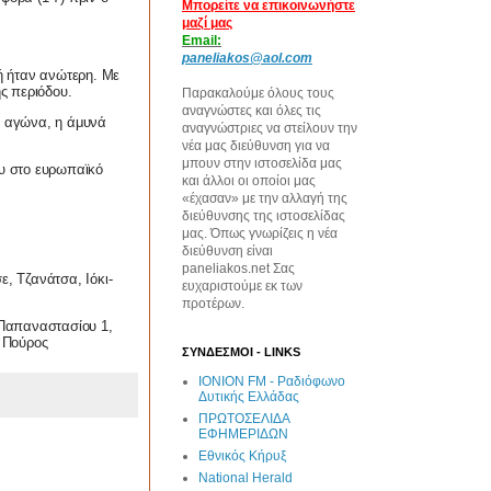
Μπορείτε να επικοινωνήστε
μαζί μας
Email:
paneliakos@aol.com
κή ήταν ανώτερη. Με
ης περιόδου.
Παρακαλούμε όλους τους
αναγνώστες και όλες τις
υ αγώνα, η άμυνά
αναγνώστριες να στείλουν την
νέα μας διεύθυνση για να
μπουν στην ιστοσελίδα μας
ου στο ευρωπαϊκό
και άλλοι οι οποίοι μας
«έχασαν» με την αλλαγή της
διεύθυνσης της ιστοσελίδας
μας. Όπως γνωρίζεις η νέα
διεύθυνση είναι
paneliakos.net Σας
ε, Τζανάτσα, Ιόκι-
ευχαριστούμε εκ των
προτέρων.
 Παπαναστασίου 1,
 Πούρος
ΣΥΝΔΕΣΜΟΙ - LINKS
IONION FM - Ραδιόφωνο
Δυτικής Ελλάδας
ΠΡΩΤΟΣΕΛΙΔΑ
ΕΦΗΜΕΡΙΔΩΝ
Εθνικός Κήρυξ
National Herald