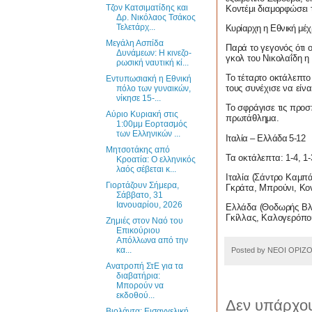
Τζον Κατσιματίδης και
Κοντέμι διαμορφώσει τ
Δρ. Νικόλαος Τσάκος
Τελετάρχ...
Κυρίαρχη η Εθνική μέχρ
Μεγάλη Ασπίδα
Παρά το γεγονός ότι 
Δυνάμεων: Η κινεζο-
γκολ του Νικολαΐδη η 
ρωσική ναυτική κί...
Το τέταρτο οκτάλεπτο
Εντυπωσιακή η Εθνική
τους συνέχισε να είν
πόλο των γυναικών,
νίκησε 15-...
Το σφράγισε τις προσ
Αύριο Κυριακή στις
πρωτάθλημα.
1:00μμ Εορτασμός
των Ελληνικών ...
Ιταλία – Ελλάδα 5-12
Μητσοτάκης από
Τα
οκτάλεπτα
: 1-4, 1-
Κροατία: Ο ελληνικός
λαός σέβεται κ...
Ιταλία (Σάντρο Καμπά
Γιορτάζουν Σήμερα,
Γκράτα, Μπρούνι, Κον
Σάββατο, 31
Ιανουαρίου, 2026
Ελλάδα (Θοδωρής Βλ
Γκίλλας, Καλογερόπο
Ζημιές στον Ναό του
Επικούριου
Απόλλωνα από την
κα...
Posted by
ΝΕΟΙ ΟΡΙΖ
Ανατροπή ΣτΕ για τα
διαβατήρια:
Μπορούν να
εκδοθού...
Δεν υπάρχου
Βιολάντα: Εισαγγελική