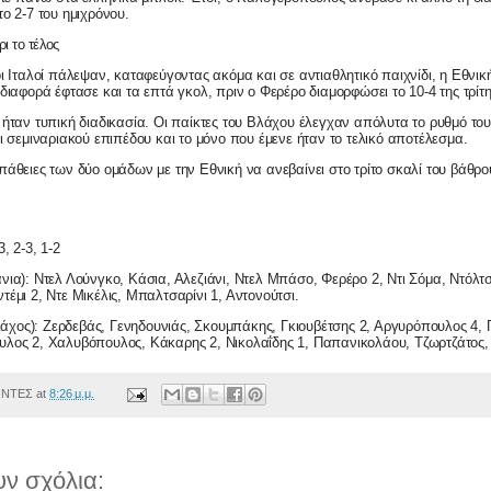
ο 2-7 του ημιχρόνου.
ι το τέλος
οι Ιταλοί πάλεψαν, καταφεύγοντας ακόμα και σε αντιαθλητικό παιχνίδι, η Εθνι
διαφορά έφτασε και τα επτά γκολ, πριν ο Φερέρο διαμορφώσει το 10-4 της τρίτ
 ήταν τυπική διαδικασία. Οι παίκτες του Βλάχου έλεγχαν απόλυτα το ρυθμό το
αι σεμιναριακού επιπέδου και το μόνο που έμενε ήταν το τελικό αποτέλεσμα.
πάθειες των δύο ομάδων με την Εθνική να ανεβαίνει στο τρίτο σκαλί του βάθρ
3, 2-3, 1-2
νια):
Ντελ Λούνγκο, Κάσια, Αλεζιάνι, Ντελ Μπάσο, Φερέρο 2, Ντι Σόμα, Ντόλτσ
τέμι 2, Ντε Μικέλις, Μπαλτσαρίνι 1, Αντονούτσι.
άχος):
Ζερδεβάς, Γενηδουνιάς, Σκουμπάκης, Γκιουβέτσης 2, Αργυρόπουλος 4,
υλος 2, Χαλυβόπουλος, Κάκαρης 2, Νικολαΐδης 1, Παπανικολάου, Τζωρτζάτος,
ΟΝΤΕΣ
at
8:26 μ.μ.
ν σχόλια: