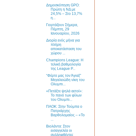
Δημοσκόπηση GPO:
Πρώτη η ΝΔ με
24,5% – Στο 13,7%
η...
Γιορτάζουν Σήμερα,
Πέμπτη, 29
Ιανουαρίου, 2026
Διορία ενός μήνα για
πλήρη
αποκατάσταση του
χώρου ...
Champions League: Η
τελική βαθμολογία
της League P...
“Φέρτε μας τον Άγιαξ”
Μεγαλειώδη νίκη του
Ολυμπι...
«Πετάξτε ψηλά αετοί»:
Το πανό των φίλων
του Ολυμπι...
ΠΑΟΚ: Στην Τούμπα ο
Πατριάρχης
Βαρθολομαίος – «Το
...
Βιολάντα: Στον
εισαγγελέα οι
συλληφθέντες