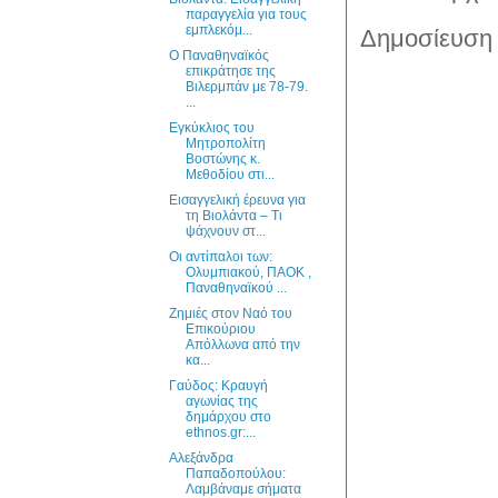
παραγγελία για τους
εμπλεκόμ...
Δημοσίευση 
Ο Παναθηναϊκός
επικράτησε της
Βιλερμπάν με 78-79.
...
Εγκύκλιος του
Μητροπολίτη
Βοστώνης κ.
Μεθοδίου στι...
Εισαγγελική έρευνα για
τη Βιολάντα – Τι
ψάχνουν στ...
Οι αντίπαλοι των:
Ολυμπιακού, ΠΑΟΚ ,
Παναθηναϊκού ...
Ζημιές στον Ναό του
Επικούριου
Απόλλωνα από την
κα...
Γαύδος: Κραυγή
αγωνίας της
δημάρχου στο
ethnos.gr:...
Αλεξάνδρα
Παπαδοπούλου:
Λαμβάναμε σήματα