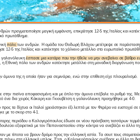
δρών πραγματοποίησε μαγική εμφάνιση, επικράτησε 12-5 της Ιταλίας και κατέκ
ϊκό πρωτάθλημα.
ική
πόλο
των ανδρών. Η ομάδα του Θοδωρή Βλάχου μετέτρεψε σε παράσταση 
τησε 12-5 της Ιταλίας και κατέκτησε το χάλκινο μετάλλιο στο ευρωπαϊκό πρωτάθ
η γαλανόλευκη
έσπασε μια κατάρα που την ήθελε να μην ανεβαίνει σε βάθρο 
ι, η Εθνική πόλο των ανδρών κατέκτησε μετάλλιο στη μοναδική διοργάνωση που
ην άμυνα της η οποία ήταν για σεμινάριο, ενώ στην επίθεση είχε πλουραλισμό.
 στην πισίνα αποφασισμένη και με όπλο την άμυνα επέβαλε το ρυθμό της. Με
 ένα δια χειρός Κάκαρη και Γκιουβέτση η γαλανόλευκη προηγήθηκε με 4-0.
 προς τα δίχτυα οι Ιταλοί χρειάστηκαν έξι λεπτά με τον Φερέρο να ευστοχεί σε
ε με το σκορ στο 4-1.
εύτερης περιόδου ο Καλογερόπουλος έδωσε εκ νέου πρόσβαση τεσσάρων τερμά
δουλεύει εξαιρετικά με τον Παπαναστασίου στην κόντρα να ανεβάζει κι άλλο τη 
σαν με τίποτα να βρουν δρόμο προς την ελληνική εστία. Τα σουτ τους σταματού
είτε πάνω στα ελληνικά μπλοκ. Έτσι, ο Καλογερόπουλος ανέβασε κι άλλο τη δια