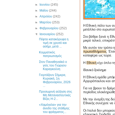
►
Ιουνίου
(245)
►
Μαΐου
(244)
►
Απριλίου
(242)
►
Μαρτίου
(253)
Η Εθνική πόλο των αν
►
Φεβρουαρίου
(252)
μετάλλιο στο ευρωπα
▼
Ιανουαρίου
(252)
Στο βάθρο ξανά η Εθν
Πέφτει κατακόρυφα η
μικρό τελικό, επικρά
τιμή σε χρυσό και
ασήμι, μετά ...
Με αυτόν τον τρόπο 
πρωταθλήματος
. Έτσ
Κομματικός
καταφέρει ως τώρα.
πατριωτισμός
Στον Παναθηναϊκό ο
Η
Εθνική
είχε όπλο τ
γιός του Γιώργου
Καραγκούνη
Ιδανικό ξεκίνημα
Γιορτάζουν Σήμερα,
Η Εθνική ομάδα μπήκε
Κυριακή, 1η
Αργυρόπουλου και από
Φεβρουαρίου, 2026
...
Για να βρουν το δρόμο
Προσωρινή αύξηση στις
περίοδος ολοκληρώθηκ
Μη Μεταναστευτικές
Βίζες H-2...
Με την έναρξη της δ
Εθνικής συνέχισε να 
«Χαμόγελα» για την
άνοδο της στάθμης
Οι Ιταλοί δεν μπορού
του φράγματος...
εξαιρετικό Ζερδεβά, 