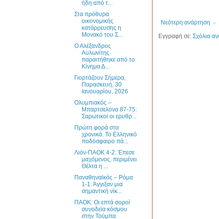
ήδη από τ...
Στα πρόθυρα
οικονομικής
Νεότερη ανάρτηση
κατάρρευσης η
Μονακό του Σ...
Εγγραφή σε:
Σχόλια αν
Ο Αλέξανδρος
Αυλωνίτης
παραιτήθηκε από το
Κίνημα Δ...
Γιορτάζουν Σήμερα,
Παρασκευή, 30
Ιανουαρίου, 2026
Ολυμπιακός –
Μπαρτσελόνα 87-75:
Σαρωτικοί οι ερυθρ...
Πρώτη φορά στα
χρονικά. Το Ελληνικό
ποδόσφαιρο πά...
Λιόν-ΠΑΟΚ 4-2: Έπεσε
μαχόμενος, περιμένει
Θέλτα η ...
Παναθηναϊκός – Ρόμα
1-1: Άγγιξαν μια
σημαντική νίκ...
ΠΑΟΚ: Οι επτά σοροί
συνοδεία κόσμου
στην Τούμπα