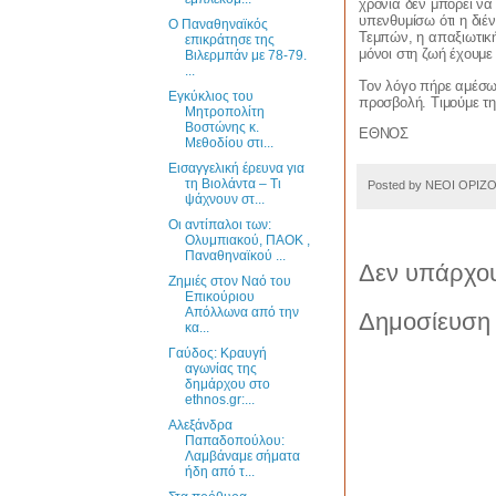
χρόνια δεν μπορεί να 
υπενθυμίσω ότι η διέ
Ο Παναθηναϊκός
Τεμπών, η απαξιωτική
επικράτησε της
μόνοι στη ζωή έχουμε 
Βιλερμπάν με 78-79.
...
Τον λόγο πήρε αμέσως
Εγκύκλιος του
προσβολή. Τιμούμε τη
Μητροπολίτη
Βοστώνης κ.
ΕΘΝΟΣ
Μεθοδίου στι...
Εισαγγελική έρευνα για
τη Βιολάντα – Τι
Posted by
ΝΕΟΙ ΟΡΙΖ
ψάχνουν στ...
Οι αντίπαλοι των:
Ολυμπιακού, ΠΑΟΚ ,
Παναθηναϊκού ...
Δεν υπάρχου
Ζημιές στον Ναό του
Επικούριου
Απόλλωνα από την
Δημοσίευση 
κα...
Γαύδος: Κραυγή
αγωνίας της
δημάρχου στο
ethnos.gr:...
Αλεξάνδρα
Παπαδοπούλου:
Λαμβάναμε σήματα
ήδη από τ...