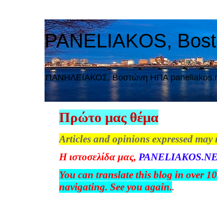
PANELIAKOS, Bos
ΠAΝΗΛΕΙΑΚΟΣ, Βοστώνη ΗΠΑ paneliakos.
Πρώτο μας θέμα
Articles and opinions expressed may 
Η
ιστοσελίδα
μας
,
PANELIAKOS.NE
You can translate this blog in over 1
navigating. See you again.
.