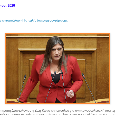
ίου, 2026
σταντοπούλου - Η απειλή, διακοπή συνεδρίασης
πιτροπή Δεοντολογίας η Ζωή Κωνσταντοπούλου για αντικοινοβουλευτική συμπε
ράδεκτο τρόπο το ψάξε να βρεις τι έγινε στα Ίμια, είναι προσβολή στο πρόσωπο