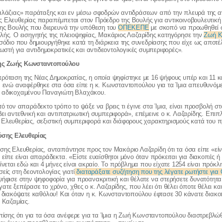
γαλάζιας» παράταξης και εν μέσω σφοδρών αντιδράσεων από την πλευρά της αν
ς Ελευθερίας παραπέμπεται στον Πρόεδρο της Βουλής για αντικοινοβουλευτικ
της Βουλής που διερευνά την υπόθεση του
ΟΠΕΚΕΠΕ
με σκοπό να προωθηθεί 
λής. Ο εισηγητής της πλειοψηφίας, Μακάριος Λαζαρίδης κατηγόρησε την
Ζωή Κ
ισόδιο που δημιουργήθηκε κατά τη διάρκεια της συνεδρίασης που είχε ως αποτ
νωστή για αντιδημοκρατικές και αντιδεοντολογικές συμπεριφορές».
 της Ζωής Κωνσταντοπούλου
ρόταση της Νέας Δημοκρατίας, η οποία ψηφίστηκε με 16 ψήφους υπέρ και 11 κ
, ενώ αναφέρθηκε στα όσα είπε η κ. Κωνσταντοπούλου για τα Ίμια απευθυνόμε
 αδικοχαμένου Παναγιώτη Βλαχάκου.
τό τον απαράδεκτο τρόπο το ψάξε να βρεις τι έγινε στα Ίμια, είναι προσβολή 
ει αντεθνική και αντιπατριωτική συμπεριφορά», επέμεινε ο κ. Λαζαρίδης. Επιπ
Ελευθερίας, σεξιστική συμπεριφορά και διάφορους χαρακτηρισμούς κατά του π
ύσης Ελευθερίας
σης Ελευθερίας, ανταπάντησε προς τον Μακάριο Λαζαρίδη ότι τα όσα είπε «είν
 είπε είναι απαράδεκτα. «Είστε ευαίσθητοι μόνο όταν πρόκειται για διακοπές 
ίνεται εδώ και 4 μήνες είναι ακραίο. Το πρόβλημα που είχατε 1254 είναι πρόκ
είς στη δεοντολογίας γιατί
διαταράξατε συζήτηση που της λέγατε ρωτήστε γ
ψήφισε στην ψηφοφορία για προανακριτική και θέλατε να στερήσετε δυνατότητα
τε ξεπέρασε το χρόνο, χθες ο κ. Λαζαρίδης, που λέει ότι θέλει όποτε θέλει και
ο διακόψατε καθόλου! Και όταν η κ. Κωνσταντοπούλου έφτασε 30 κάνατε διακοπ
. Καζαμίας.
επίσης ότι για τα όσα ανέφερε για τα Ίμια η Ζωή Κωνσταντοπούλου διαστρεβλ