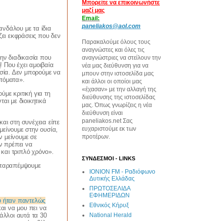
Μπορείτε να επικοινωνήστε
μαζί μας
Email:
paneliakos@aol.com
ανδάλου με τα ίδια
ει εκφράσεις που δεν
Παρακαλούμε όλους τους
αναγνώστες και όλες τις
ην διαδικασία που
αναγνώστριες να στείλουν την
 Που έχει αμοιβαία
νέα μας διεύθυνση για να
σία. Δεν μπορούμε να
μπουν στην ιστοσελίδα μας
υτόματα».
και άλλοι οι οποίοι μας
«έχασαν» με την αλλαγή της
με κριτική για τη
διεύθυνσης της ιστοσελίδας
αι με διοικητικά
μας. Όπως γνωρίζεις η νέα
διεύθυνση είναι
paneliakos.net Σας
και στη συνέχεια είπε
ευχαριστούμε εκ των
μείνουμε στην ουσία,
ν μείνουμε σε
προτέρων.
εν πρέπει να
 και τριπλό χρόνο».
ΣΥΝΔΕΣΜΟΙ - LINKS
α παραπέμψουμε
IONION FM - Ραδιόφωνο
Δυτικής Ελλάδας
ΠΡΩΤΟΣΕΛΙΔΑ
ΕΦΗΜΕΡΙΔΩΝ
υ ήταν παντελώς
Εθνικός Κήρυξ
και να μου πει να
National Herald
άλλοι αυτά τα 30