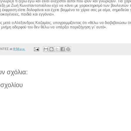
γνωρίζει τι ξέρω εγώ και είναι ελάχιστοι αυτοί που ζουν και γνωρίζουν. Για χα
νεξη με Ζωή Κωνσταντοπούλου είχε να κάνει με χαρακτηρισμό των βουλευτών 
 έκφραση είστε δολοφόνοι και έχετε βαμμένα τα χέρια σας με αίμα, σημαδεύει γ
οικογένειες, παιδιά και εγγόνια».
 μετά ο Αλέξανδρος Καζαμίας, υπογραμμίζοντας ότι «θέλω να διαβεβαιώσω ότ
 μνήμη αδερφού του δεν θέλω να υπάρξει παρεξήγηση γι’ αυτό».
ΟΝΤΕΣ
at
8:56 μ.μ.
ν σχόλια:
σχολίου