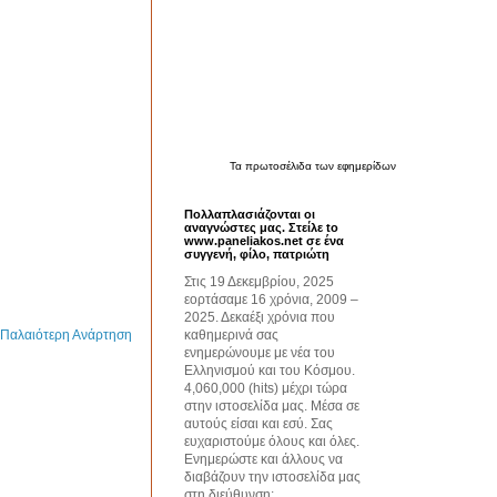
Τα
πρωτοσέλιδα
των εφημερίδων
Πολλαπλασιάζονται οι
αναγνώστες μας. Στείλε to
www.paneliakos.net σε ένα
συγγενή, φίλο, πατριώτη
Στις 19 Δεκεμβρίου, 2025
εορτάσαμε 16 χρόνια, 2009 –
2025. Δεκαέξι χρόνια που
καθημερινά σας
Παλαιότερη Ανάρτηση
ενημερώνουμε με νέα του
Ελληνισμού και του Κόσμου.
4,060,000 (hits) μέχρι τώρα
στην ιστοσελίδα μας. Μέσα σε
αυτούς είσαι και εσύ. Σας
ευχαριστούμε όλους και όλες.
Ενημερώστε και άλλους να
διαβάζουν την ιστοσελίδα μας
στη διεύθυνση: