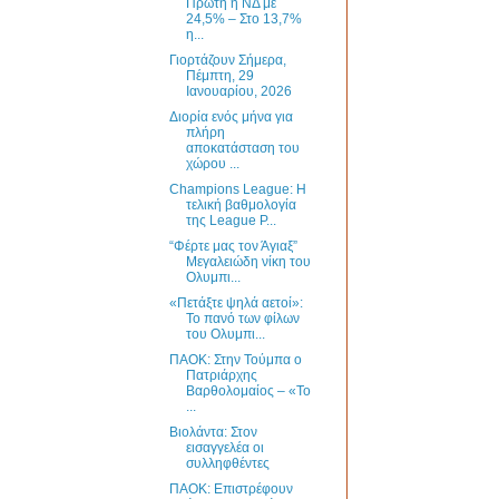
Πρώτη η ΝΔ με
24,5% – Στο 13,7%
η...
Γιορτάζουν Σήμερα,
Πέμπτη, 29
Ιανουαρίου, 2026
Διορία ενός μήνα για
πλήρη
αποκατάσταση του
χώρου ...
Champions League: Η
τελική βαθμολογία
της League P...
“Φέρτε μας τον Άγιαξ”
Μεγαλειώδη νίκη του
Ολυμπι...
«Πετάξτε ψηλά αετοί»:
Το πανό των φίλων
του Ολυμπι...
ΠΑΟΚ: Στην Τούμπα ο
Πατριάρχης
Βαρθολομαίος – «Το
...
Βιολάντα: Στον
εισαγγελέα οι
συλληφθέντες
ΠΑΟΚ: Επιστρέφουν