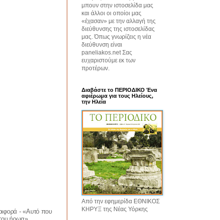
μπουν στην ιστοσελίδα μας
και άλλοι οι οποίοι μας
«έχασαν» με την αλλαγή της
διεύθυνσης της ιστοσελίδας
μας. Όπως γνωρίζεις η νέα
διεύθυνση είναι
paneliakos.net Σας
ευχαριστούμε εκ των
προτέρων.
Διαβάστε το ΠΕΡΙΟΔΙΚΟ Ένα
αφιέρωμα για τους Ηλείους,
την Ηλεία
Από την εφημερίδα ΕΘΝΙΚΟΣ
ΚΗΡΥΞ της Νέας Υόρκης
ριφορά - «Αυτό που
 του ήρωα».