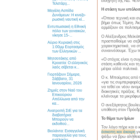
εισηγητή της ΝΔ. «Εί
Τελετάρχ...
Η στάση των υπόλο
Μεγάλη Ασπίδα
Δυνάμεων: Η κινεζο-
«Όποια τεχνική και α
ρωσική ναυτική κί...
βήμα όπως Τέμπη. Άκ
Εντυπωσιακή η Εθνική
αρμόζουν σε πολιτισμ
πόλο των γυναικών,
νίκησε 15-...
Ο Αλέξανδρος Μεϊκόπ
προσπαθούμε να σεβα
Αύριο Κυριακή στις
χαρακτηριστικά, να 
1:00μμ Εορτασμός
συναινέσουμε. Έχω τη
των Ελληνικών ...
Μητσοτάκης από
«Ο στόχος είναι η συ
Κροατία: Ο ελληνικός
στάση καθενός και τη
λαός σέβεται κ...
μέτρα αλλά πολιτικά.
Γιορτάζουν Σήμερα,
Ο κ. Μπούμπας από τη
Σάββατο, 31
«για τις συμπεριφορέ
Ιανουαρίου, 2026
να τεθεί εκ νέου ονομ
Ζημιές στον Ναό του
διοικητικές πράξεις.
Επικούριου
κλείνουμε τα μικρόφων
Απόλλωνα από την
κα...
Ο ανεξάρτητος βουλευ
υπόθεση στον Πρόεδρο
Ανατροπή ΣτΕ για τα
διαβατήρια:
Το θέμα των Ιμίων
Μπορούν να
εκδοθού...
Τον λόγο πήρε και ο 
Βιολάντα: Εισαγγελική
άσκοπη και άκαιρη
γ
παραγγελία για τους
ψάξω να βρω αλήθεια 
εμπλεκόμ...