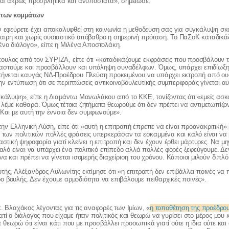
ναι άκρως προσβλητικά και ανυπόστατα», σημείωσε.
ιπων κομμάτων
ν εφεύρετε έχει αποκαλυφθεί στη κοινωνία η μεθοδευση σας για συγκάλυψη σκ
αιρη και χωρίς ουσιαστικό υπόβαθρο η σημερινή πρόταση. Το ΠαΣοΚ καταδικάζ
ένο διάλογο», είπε η Μιλένα Αποστολάκη.
ουλος από τον ΣΥΡΙΖΑ, είπε ότι «καταδικάζουμε εκφράσεις που προσβάλουν τ
στούμε και προσβάλλουν και υπόληψη συναδέλφων. Όμως, υπάρχει επιδίωξη!
στήνεται καυγάς ΝΔ-Προέδρου Πλεύση προκειμένου να υπάρχει εκτροπή από ου
ν εντύπωση ότι σε περιπτώσεις αντικοινοβουλευτικής συμπεριφοράς γίνεται α
γκάλυψη», είπε η Διαμάντω Μανωλάκου από το ΚΚΕ, τονίζοντας ότι «εμείς ασκού
 λέμε καθαρά. Όμως τέτοια ζητήματα θεωρούμε ότι δεν πρέπει να αντιμετωπίζοντ
 Και με αυτή την έννοια δεν συμφωνούμε».
ν Ελληνική Λύση, είπε ότι «αυτή η επιτροπή έπρεπε να είναι προανακριτική» 
ς των πολιτικών πολλές φράσεις υπερκεράσαν τα εσκαμμένα και καλό είναι να 
αστική ψηφοφορία γιατί κλείνει η επιτροπή και δεν έχουν έρθει μάρτυρες. Να μη
 Καλό είναι να υπάρχει ένα πολιτικό επίπεδο αλλά πολλές φορές ξεφεύγουμε. Δ
α και πρέπει να γίνεται ισομερής διαχείριση του χρόνου. Κάποιοι μιλούν διπλό
τής, Αλέξανδρος Αυλωνίτης εκτίμησε ότι «η επιτροπή δεν επιβάλλει ποινές ν
 βουλής. Δεν έχουμε αρμοδιότητα να επιβάλουμε πειθαρχικές ποινές».
κ. Βλαχάκος λέγοντας για τις αναφορές των Ιμίων, «
η τοποθέτηση της προέδρο
ιατί ο διάλογος που είχαμε ήταν πολιτικός και θεωρώ να γυρίσει στο μέρος μου 
θεωρώ ότι είναι κάτι που με προσβάλλει προσωπικά γιατί ούτε η ίδια ούτε και 