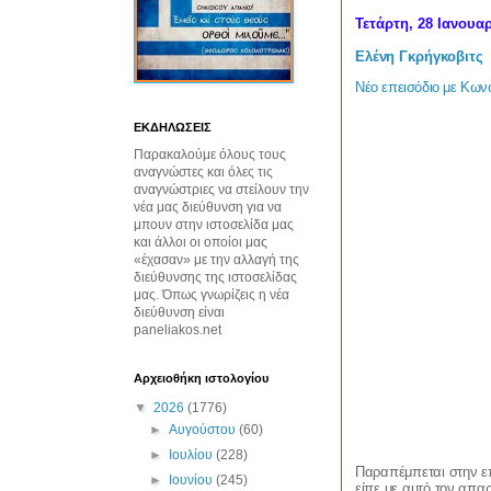
Τετάρτη, 28 Ιανουαρ
Ελένη Γκρήγκοβιτς
Νέο επεισόδιο με Κων
ΕΚΔΗΛΩΣΕΙΣ
Παρακαλούμε όλους τους
αναγνώστες και όλες τις
αναγνώστριες να στείλουν την
νέα μας διεύθυνση για να
μπουν στην ιστοσελίδα μας
και άλλοι οι οποίοι μας
«έχασαν» με την αλλαγή της
διεύθυνσης της ιστοσελίδας
μας. Όπως γνωρίζεις η νέα
διεύθυνση είναι
paneliakos.net
Αρχειοθήκη ιστολογίου
▼
2026
(1776)
►
Αυγούστου
(60)
►
Ιουλίου
(228)
Παραπέμπεται στην ε
►
Ιουνίου
(245)
είπε με αυτό τον απα