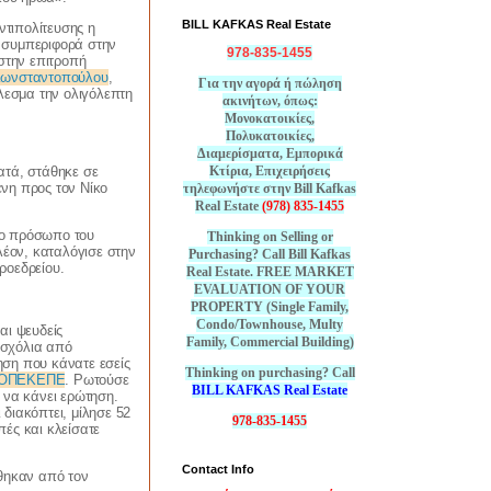
BILL KAFKAS Real Estate
τιπολίτευσης η
ή συμπεριφορά στην
978-835-1455
στην επιτροπή
ωνσταντοπούλου
,
Για την αγορά ή πώληση
έλεσμα την ολιγόλεπτη
ακινήτων, όπως:
Μονοκατοικίες,
Πολυκατοικίες,
Διαμερίσματα, Εμπορικά
Κτίρια, Επιχειρήσεις
ατά, στάθηκε σε
νη προς τον Νίκο
τηλεφωνήστε στην Bill Kafkas
Real Estate
(978) 835-1455
στο πρόσωπο του
Thinking on Selling or
λέον, καταλόγισε στην
Purchasing? Call Bill Kafkas
ροεδρείου.
Real Estate. FREE MARKET
EVALUATION OF YOUR
PROPERTY (Single Family,
Condo/Townhouse, Multy
αι ψευδείς
Family, Commercial Building)
ή σχόλια από
ληση που κάνατε εσείς
Thinking on purchasing? Call
ια ΟΠΕΚΕΠΕ
. Ρωτούσε
BILL KAFKAS Real Estate
 να κάνει ερώτηση.
 διακόπτει, μίλησε 52
978-835-1455
ές και κλείσατε
Contact Info
ώθηκαν από τον