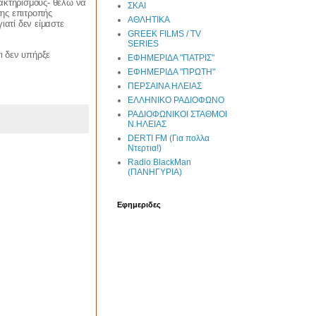
ρακτηρισμούς- θέλω να
ΣΚΑΙ
της επιτροπής
ΑΘΛΗΤΙΚΑ
ιατί δεν είμαστε
GREEK FILMS / TV
SERIES
ι δεν υπήρξε
ΕΦΗΜΕΡΙΔΑ "ΠΑΤΡΙΣ"
ΕΦΗΜΕΡΙΔΑ "ΠΡΩΤΗ"
ΠΕΡΣΑΙΝΑ ΗΛΕΙΑΣ
ΕΛΛΗΝΙΚΟ ΡΑΔΙΟΦΩΝΟ
ΡΑΔΙΟΦΩΝΙΚΟΙ ΣΤΑΘΜΟΙ
Ν.ΗΛΕΙΑΣ
DERTI FM (Για πολλα
Ντερτια!)
Radio BlackMan
(ΠΑΝΗΓΥΡΙΑ)
Εφημεριδες