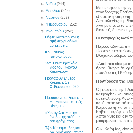
►
Μαΐου
(244)
Με τις ψήφους της «
►
Απριλίου
(242)
πρόεδρος της Πλεύση
εξεταστική επιτροπή 
►
Μαρτίου
(253)
Δεοντολογίας της Βου
►
Φεβρουαρίου
(252)
λίγο μετά από το επε
διακοπή, ότι «είναι γ
▼
Ιανουαρίου
(252)
Πέφτει κατακόρυφα η
Οι κατηγορίες κατά
τιμή σε χρυσό και
ασήμι, μετά ...
Παρουσιάζοντας την π
τέσσερις περιπτώσεις
Κομματικός
Βλαχάκο, αδερφό του
πατριωτισμός
Στον Παναθηναϊκό ο
«Αυτό που είπε με αυ
γιός του Γιώργου
ήρωα, θεωρώ ότι κρύβ
Καραγκούνη
πρόεδρο της Πλεύσης 
Γιορτάζουν Σήμερα,
Η αντίδραση της Πλε
Κυριακή, 1η
Φεβρουαρίου, 2026
Ο βουλευτής της Πλεύ
...
κατηγορίες» και όπως
Προσωρινή αύξηση στις
αντιπολίτευση. Αυτό γ
Μη Μεταναστευτικές
και έπρεπε να πάτε εσ
Βίζες H-2...
Καρασμάνη για το τι 
Κόβατε μικρόφωνο λέγα
«Χαμόγελα» για την
λεπτά χθες και δεν τ
άνοδο της στάθμης
μικόρφωνο», είπε ο κ
του φράγματος...
Τζον Κατσιματίδης και
Ο κ. Καζαμίας, είπε 
Δρ. Νικόλαος Τσάκος