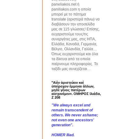
paneliakos.net ή
paniliakos.com η οποία
μπορεί με το πάτημα
translate (αριστερά πάνω) να
διαβάσουν την ιστοσελίδα
μας σε 115 γλώσσες! Επίσης,
ευχαριστούμε τους/τις
συνεργάτες μας, στις ΗΠΑ,
Ελλάδα, Καναδά, Γερμανία,
Βέλγιο, Ολλανδία, Γαλλία…
Όπως ευχαριστούμε και όλα
τα δίκτυα από τα οποία
παίρνουμε πληροφορίες. Το
ταξίδι μας συνεχίζεται…
"Αἰὲν ἀριστεύειν καὶ
ὑπείροχον ἔμμεναι ἄλλων,
μηδὲ γένος πατέρων
αἰσχυνέμεν». ΟΜΗΡΟΣ Ιλιάδα,
Ζ 208
"We always excel and
remain transcendent of
others. We never ashame;
not even one ancestors'
generation".
HOMER Iliad.