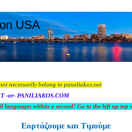
ton USA
net
not necessarily belong to paneliakos.net
T -or- PANILIAKOS.COM
00 languages within a second! Go to the left up top
Εορτάζουμε και Tιμούμε