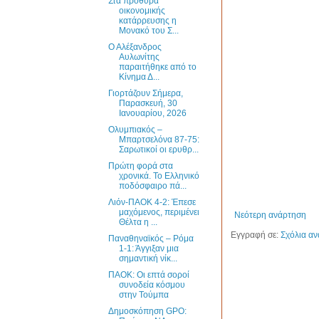
Στα πρόθυρα
οικονομικής
κατάρρευσης η
Μονακό του Σ...
Ο Αλέξανδρος
Αυλωνίτης
παραιτήθηκε από το
Κίνημα Δ...
Γιορτάζουν Σήμερα,
Παρασκευή, 30
Ιανουαρίου, 2026
Ολυμπιακός –
Μπαρτσελόνα 87-75:
Σαρωτικοί οι ερυθρ...
Πρώτη φορά στα
χρονικά. Το Ελληνικό
ποδόσφαιρο πά...
Λιόν-ΠΑΟΚ 4-2: Έπεσε
μαχόμενος, περιμένει
Νεότερη ανάρτηση
Θέλτα η ...
Εγγραφή σε:
Σχόλια αν
Παναθηναϊκός – Ρόμα
1-1: Άγγιξαν μια
σημαντική νίκ...
ΠΑΟΚ: Οι επτά σοροί
συνοδεία κόσμου
στην Τούμπα
Δημοσκόπηση GPO: