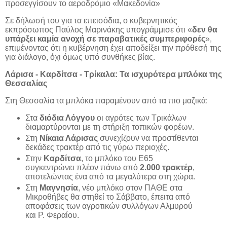
προσεγγίσουν το αεροδρόμιο «Μακεδονία»
Σε δήλωσή του για τα επεισόδια, ο κυβερνητικός
εκπρόσωπος Παύλος Μαρινάκης υπογράμμισε ότι «
δεν θα
υπάρξει καμία ανοχή σε παραβατικές συμπεριφορές
»,
επιμένοντας ότι η κυβέρνηση έχει αποδείξει την πρόθεσή της
για διάλογο, όχι όμως υπό συνθήκες βίας.
Λάρισα - Καρδίτσα - Τρίκαλα: Τα ισχυρότερα μπλόκα της
Θεσσαλίας
Στη Θεσσαλία τα μπλόκα παραμένουν από τα πιο μαζικά:
Στα
διόδια Λόγγου
οι αγρότες των Τρικάλων
διαμαρτύρονται με τη στήριξη τοπικών φορέων.
Στη
Νίκαια Λάρισας
συνεχίζουν να προστίθενται
δεκάδες τρακτέρ από τις γύρω περιοχές.
Στην
Καρδίτσα
, το μπλόκο του Ε65
συγκεντρώνει πλέον πάνω από
2.000 τρακτέρ
,
αποτελώντας ένα από τα μεγαλύτερα στη χώρα.
Στη
Μαγνησία
, νέο μπλόκο στον ΠΑΘΕ στα
Μικροθήβες θα στηθεί το Σάββατο, έπειτα από
αποφάσεις των αγροτικών συλλόγων Αλμυρού
και Ρ. Φεραίου.