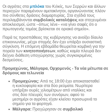
Οι αγρότες στα
μπλόκα
του Κιλκίς, των Σερρών και άλλων
περιοχών παραμένουν αμετακίνητοι, οργανώνοντας πλέον
πιο σύνθετες δράσεις διαμαρτυρίας. Στα σχέδιά τους
περιλαμβάνονται
συμβολικές καταλήψεις
και στοχευμένοι
αποκλεισμοί, ώστε –όπως λένε– «να γίνει σαφές ότι ο
πρωτογενής τομέας βρίσκεται σε οριακό σημείο».
Παρά τις προσπάθειες της κυβέρνησης να ανοίξει δίαυλο
επικοινωνίας, μέχρι στιγμής δεν έχει υπάρξει ουσιαστική
σύγκλιση. Η επόμενη εβδομάδα θεωρείται κομβική για την
πορεία των
κινητοποιήσεων
, καθώς καμία πλευρά δεν
δείχνει διάθεση υποχώρησης χωρίς συγκεκριμένες
δεσμεύσεις.
Προμαχώνας, Μάλγαρα, Ορχομενός - Τα νέα μέτωπα σε
δρόμους και τελωνεία
Προμαχώνας:
Από τις 18:00 έχει αποκατασταθεί
η κυκλοφορία και στα δύο ρεύματα. Νωρίτερα
υπήρξαν ουρές χιλιομέτρων από νταλίκες και
στις δύο πλευρές των συνόρων, αφού το
μεσημέρι οι αγρότες είχαν κλείσει προσωρινά το
σημείο για τα φορτηγά.
Μάλγαρα:
Προχώρησαν σε
συμβολικό