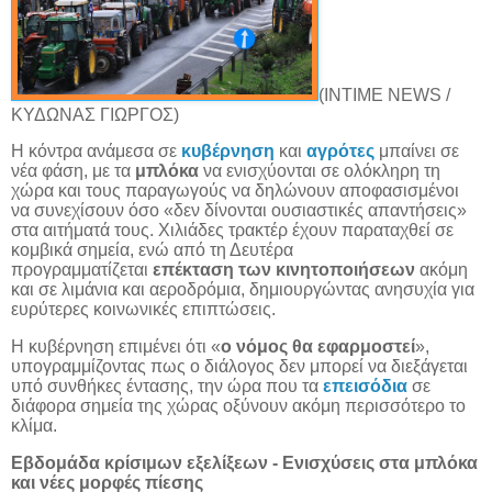
(
INTIME
NEWS
/
ΚΥΔΩΝΑΣ ΓΙΩΡΓΟΣ)
Η κόντρα ανάμεσα σε
κυβέρνηση
και
αγρότες
μπαίνει σε
νέα φάση, με τα
μπλόκα
να ενισχύονται σε ολόκληρη τη
χώρα και τους παραγωγούς να δηλώνουν αποφασισμένοι
να συνεχίσουν όσο «δεν δίνονται ουσιαστικές απαντήσεις»
στα αιτήματά τους. Χιλιάδες τρακτέρ έχουν παραταχθεί σε
κομβικά σημεία, ενώ από τη Δευτέρα
προγραμματίζεται
επέκταση των κινητοποιήσεων
ακόμη
και σε λιμάνια και αεροδρόμια, δημιουργώντας ανησυχία για
ευρύτερες κοινωνικές επιπτώσεις.
Η κυβέρνηση επιμένει ότι «
ο νόμος θα εφαρμοστεί
»,
υπογραμμίζοντας πως ο διάλογος δεν μπορεί να διεξάγεται
υπό συνθήκες έντασης, την ώρα που τα
επεισόδια
σε
διάφορα σημεία της χώρας οξύνουν ακόμη περισσότερο το
κλίμα.
Εβδομάδα κρίσιμων εξελίξεων - Ενισχύσεις στα μπλόκα
και νέες μορφές πίεσης