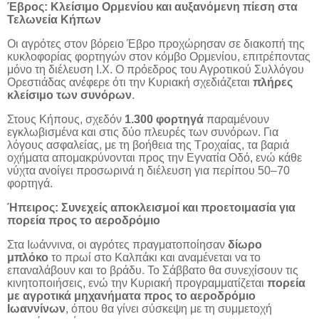
Έβρος: Κλείσιμο Ορμενίου και αυξανόμενη πίεση στα
Τελωνεία Κήπων
Οι αγρότες στον βόρειο Έβρο προχώρησαν σε διακοπή της
κυκλοφορίας φορτηγών στον κόμβο Ορμενίου, επιτρέποντας
μόνο τη διέλευση Ι.Χ. Ο πρόεδρος του Αγροτικού Συλλόγου
Ορεστιάδας ανέφερε ότι την Κυριακή σχεδιάζεται
πλήρες
κλείσιμο των συνόρων
.
Στους Κήπους, σχεδόν
1.300 φορτηγά
παραμένουν
εγκλωβισμένα και στις δύο πλευρές των συνόρων. Για
λόγους ασφαλείας, με τη βοήθεια της Τροχαίας, τα βαριά
οχήματα απομακρύνονται προς την Εγνατία Οδό, ενώ κάθε
νύχτα ανοίγει προσωρινά η διέλευση για περίπου 50–70
φορτηγά.
Ήπειρος: Συνεχείς αποκλεισμοί και προετοιμασία για
πορεία προς το αεροδρόμιο
Στα Ιωάννινα, οι αγρότες πραγματοποίησαν
δίωρο
μπλόκο
το πρωί στο Καλπάκι και αναμένεται να το
επαναλάβουν και το βράδυ. Το Σάββατο θα συνεχίσουν τις
κινητοποιήσεις, ενώ την Κυριακή προγραμματίζεται
πορεία
με αγροτικά μηχανήματα προς το αεροδρόμιο
Ιωαννίνων
, όπου θα γίνει σύσκεψη με τη συμμετοχή