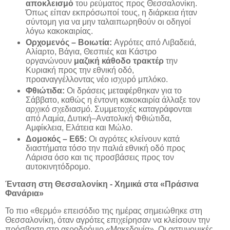
αποκλεισμό
του ρεύματος προς Θεσσαλονίκη.
Όπως είπαν εκπρόσωποί τους, η διάρκεια ήταν
σύντομη για να μην ταλαιπωρηθούν οι οδηγοί
λόγω κακοκαιρίας.
Ορχομενός – Βοιωτία:
Αγρότες από Λιβαδειά,
Αλίαρτο, Βάγια, Θεσπιές και Κάστρο
οργανώνουν
μαζική κάθοδο τρακτέρ
την
Κυριακή προς την εθνική οδό,
προαναγγέλλοντας νέο ισχυρό μπλόκο.
Φθιώτιδα:
Οι δράσεις μεταφέρθηκαν για το
Σάββατο, καθώς η έντονη κακοκαιρία άλλαξε τον
αρχικό σχεδιασμό. Συμμετοχές καταγράφονται
από Λαμία, Δυτική–Ανατολική Φθιώτιδα,
Αμφίκλεια, Ελάτεια και Μώλο.
Δομοκός – Ε65:
Οι αγρότες κλείνουν κατά
διαστήματα τόσο την παλιά εθνική οδό προς
Λάρισα όσο και τις προσβάσεις προς τον
αυτοκινητόδρομο.
Ένταση στη Θεσσαλονίκη - Χημικά στα «Πράσινα
Φανάρια»
Το πιο «θερμό» επεισόδιο της ημέρας σημειώθηκε στη
Θεσσαλονίκη, όταν αγρότες επιχείρησαν να κλείσουν την
πρόσβαση στο αεροδρόμιο «Μακεδονία». Οι αστυνομικές