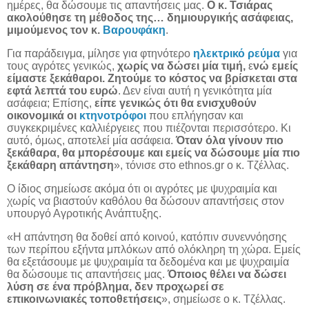
ημέρες, θα δώσουμε τις απαντήσεις μας.
Ο κ. Τσιάρας
ακολούθησε τη μέθοδος της… δημιουργικής ασάφειας,
μιμούμενος τον κ.
Βαρουφάκη
.
Για παράδειγμα, μίλησε για φτηνότερο
ηλεκτρικό ρεύμα
για
τους αγρότες γενικώς,
χωρίς να δώσει μία τιμή,
ε
νώ εμείς
είμαστε ξεκάθαροι. Ζητούμε το κόστος να βρίσκεται στα
εφτά λεπτά του ευρώ
. Δεν είναι αυτή η γενικότητα μία
ασάφεια; Επίσης,
είπε γενικώς ότι θα ενισχυθούν
οικονομικά οι
κτηνοτρόφοι
που επλήγησαν και
συγκεκριμένες καλλιέργειες που πιέζονται περισσότερο. Κι
αυτό, όμως, αποτελεί μία ασάφεια.
Όταν όλα γίνουν πιο
ξεκάθαρα, θα μπορέσουμε και εμείς να δώσουμε μία πιο
ξεκάθαρη απάντηση
», τόνισε στο
ethnos
.
gr
ο κ. Τζέλλας.
Ο ίδιος σημείωσε ακόμα ότι οι αγρότες με ψυχραιμία και
χωρίς να βιαστούν καθόλου θα δώσουν απαντήσεις στον
υπουργό Αγροτικής Ανάπτυξης.
«Η απάντηση θα δοθεί από κοινού, κατόπιν συνεννόησης
των περίπου εξήντα μπλόκων από ολόκληρη τη χώρα. Εμείς
θα εξετάσουμε με ψυχραιμία τα δεδομένα και με ψυχραιμία
θα δώσουμε τις απαντήσεις μας.
Όποιος θέλει να δώσει
λύση σε ένα πρόβλημα, δεν προχωρεί σε
επικοινωνιακές τοποθετήσεις
», σημείωσε ο κ. Τζέλλας.