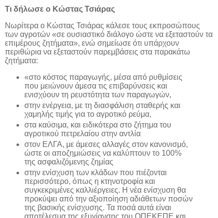
Τι δήλωσε ο Κώστας Τσιάρας
Νωρίτερα ο Κώστας Τσιάρας κάλεσε τους εκπροσώπους
των αγροτών «σε ουσιαστικό διάλογο ώστε να εξεταστούν τα
επιμέρους ζητήματα», ενώ σημείωσε ότι υπάρχουν
περιθώρια να εξεταστούν παρεμβάσεις στα παρακάτω
ζητήματα:
«στο κόστος παραγωγής, μέσα από ρυθμίσεις
που μειώνουν άμεσα τις επιβαρύνσεις και
ενισχύουν τη ρευστότητα των παραγωγών,
στην ενέργεια, με τη διασφάλιση σταθερής και
χαμηλής τιμής για το αγροτικό ρεύμα,
στα καύσιμα, και ειδικότερα στο ζήτημα του
αγροτικού πετρελαίου στην αντλία
στον ΕΛΓΑ, με άμεσες αλλαγές στον κανονισμό,
ώστε οι αποζημιώσεις να καλύπτουν το 100%
της ασφαλιζόμενης ζημίας
στην ενίσχυση των κλάδων που πιέζονται
περισσότερο, όπως η κτηνοτροφία και
συγκεκριμένες καλλιέργειες. Η νέα ενίσχυση θα
προκύψει από την αξιοποίηση αδιάθετων ποσών
της βασικής ενίσχυσης. Τα ποσά αυτά είναι
αποτέλεσμα της εξυγίανσης του ΟΠΕΚΕΠΕ και