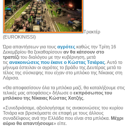
Τρακτέρ
(
EUROKINISSI
)
Ώρα απαντήσεων για τους
αγρότες
καθώς την Τρίτη 16
Δεκεμβρίου θα ξεκαθαρίσουν
αν θα κάτσουν στο
τραπέζι
του διαλόγου με την κυβέρνηση, μετά
τις
ανακοινώσεις που έκανε ο Κώστας Τσιάρας
. Αυτό το
μήνυμα έστειλαν οι αγρότες το βράδυ της Δευτέρας μετά το
τέλος της σύσκεψης που είχαν στο μπλόκο της Νίκαιας στη
Λάρισα.
«Θα αποφασίσουν όλα τα μπλόκα μαζί, θα καταλήξουμε στις
τελικές μας αποφάσεις» δήλωσε ο
εκπρόσωπος του
μπλόκου της Νίκαιας Κώστας Χατζής
.
«Συνεδριάσαμε, αξιολογήσαμε τις ανακοινώσεις του κυρίου
Τσιάρα και βρισκόμαστε σε επαφή με τους άλλους
συναδέλφους ανά την Ελλάδα που είναι στα μπλόκα.
Μέχρι
αύριο θα απαντήσουμε
» είπε.