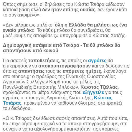
Όπως σημείωσε, οι δηλώσεις του Κώστα Τσιάρα «έδωσαν
κάποια βάση αλλά
δεν ήταν επί της ουσίας
, δεν έχουν κάτι
το συγκεκριμένο».
«Δεν μιλάμε ως μπλόκο,
όλη η Ελλάδα θα μιλήσει ως ένα
ενιαίο μπλόκ
ο. Το κάθε μπλόκο θα συνεδριάσει, θα
μαζέψουμε τις αποφάσεις» υπογράμμισε ο Κώστας Χατζής.
Δημιουργική ασάφεια από Τσιάρα - Τα 60 μπλόκα θα
απαντήσουν από κοινού
Για ασαφείς
τοποθετήσεις
, τις οποίες οι
αγρότες
θα
επιχειρήσουν να
αποκρυπτογραφήσουν
και να δώσουν τις
όποιες
απαντήσεις
τους τις
επόμενες ημέρες
, έκανε λόγο
στο
ethnos
.
gr
ο πρόεδρος της Ενωτικής Ομοσπονδίας
Αγροτικών Συλλόγων Καρδίτσας και μέλος της
Πανελλαδικής Επιτροπής Μπλόκων,
Κώστας Τζέλλας
,
σχολιάζοντας τα μέτρα ενίσχυσης που
εξήγγειλε
για τους
αγρότες ο υπουργός Αγροτικής Ανάπτυξης,
Κώστας
Τσιάρας
, προκειμένου να καθίσουν όλοι μαζί στο τραπέζι
του διαλόγου.
«Ο κ. Τσιάρας δεν έδωσε σαφείς απαντήσεις. Αυτά που είπε,
θα επιχειρήσουμε αρχικά να τα αποκρυπτογραφήσουμε, στη
συνέχεια να τα αξιολογήσουμε και κατόπιν, τις επόμενες