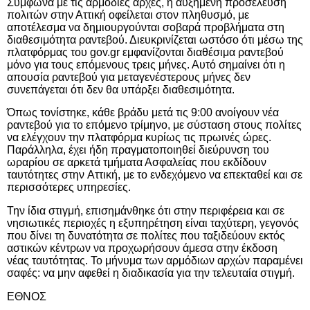
Σύμφωνα με τις αρμόδιες αρχές, η αυξημένη προσέλευση
πολιτών στην Αττική
οφείλεται
στον πληθυσμό, με
αποτέλεσμα να δημιουργούνται σοβαρά προβλήματα στη
διαθεσιμότητα ραντεβού. Διευκρινίζεται ωστόσο ότι μέσω της
πλατφόρμας του
gov
.
gr
εμφανίζονται διαθέσιμα ραντεβού
μόνο για τους επόμενους τρεις μήνες. Αυτό σημαίνει ότι η
απουσία ραντεβού για μεταγενέστερους μήνες δεν
συνεπάγεται ότι δεν θα υπάρξει διαθεσιμότητα.
Όπως τονίστηκε, κάθε βράδυ μετά τις 9:00 ανοίγουν νέα
ραντεβού για το επόμενο τρίμηνο, με σύσταση στους πολίτες
να ελέγχουν την πλατφόρμα κυρίως τις πρωινές ώρες.
Παράλληλα, έχει ήδη πραγματοποιηθεί διεύρυνση του
ωραρίου σε αρκετά τμήματα Ασφαλείας που εκδίδουν
ταυτότητες στην
Αττική, με το ενδεχόμενο να επεκταθεί και σε
περισσότερες υπηρεσίες.
Την ίδια στιγμή, επισημάνθηκε ότι στην περιφέρεια και σε
νησιωτικές περιοχές η εξυπηρέτηση είναι ταχύτερη, γεγονός
που δίνει τη δυνατότητα σε πολίτες που ταξιδεύουν εκτός
αστικών κέντρων να προχωρήσουν άμεσα
στην έκδοση
νέας
ταυτότητας
. Το μήνυμα των αρμόδιων αρχών παραμένει
σαφές: να μην αφεθεί η διαδικασία για την τελευταία στιγμή.
ΕΘΝΟΣ