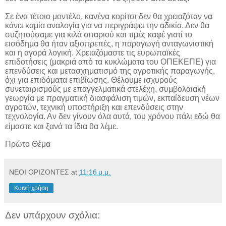
Σε ένα τέτοιο μοντέλο, κανένα κορίτσι δεν θα χρειαζόταν να
κάνει καμία αναλογία για να περιγράψει την αδικία. Δεν θα
συζητούσαμε για κιλά σιταριού και τιμές καφέ γιατί το
εισόδημα θα ήταν αξιοπρεπές, η παραγωγή ανταγωνιστική
και η αγορά λογική. Χρειαζόμαστε τις ευρωπαϊκές
επιδοτήσεις (μακριά από τα κυκλώματα του ΟΠΕΚΕΠΕ) για
επενδύσεις και μετασχηματισμό της αγροτικής παραγωγής,
όχι για επιδόματα επιβίωσης. Θέλουμε ισχυρούς
συνεταιρισμούς με επαγγελματικά στελέχη, συμβολαιακή
γεωργία με πραγματική διασφάλιση τιμών, εκπαίδευση νέων
αγροτών, τεχνική υποστήριξη και επενδύσεις στην
τεχνολογία. Αν δεν γίνουν όλα αυτά, του χρόνου πάλι εδώ θα
είμαστε και ξανά τα ίδια θα λέμε.
Πρώτο Θέμα
ΝΕΟΙ ΟΡΙΖΟΝΤΕΣ
at
11:16 μ.μ.
Κοινή χρήση
Δεν υπάρχουν σχόλια: