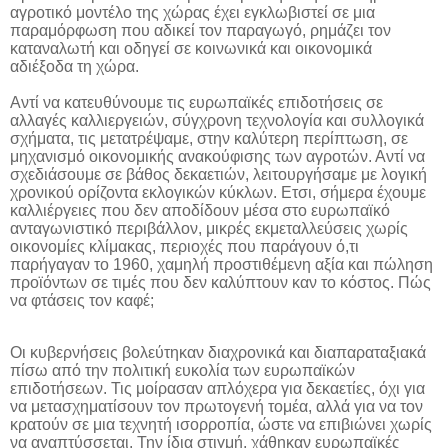
αγροτικό μοντέλο της χώρας έχει εγκλωβιστεί σε μια
παραμόρφωση που αδικεί τον παραγωγό, ρημάζει τον
καταναλωτή και οδηγεί σε κοινωνικά και οικονομικά
αδιέξοδα τη χώρα.
Αντί να κατευθύνουμε τις ευρωπαϊκές επιδοτήσεις σε
αλλαγές καλλιεργειών, σύγχρονη τεχνολογία και συλλογικά
σχήματα, τις μετατρέψαμε, στην καλύτερη περίπτωση, σε
μηχανισμό οικονομικής ανακούφισης των αγροτών. Αντί να
σχεδιάσουμε σε βάθος δεκαετιών, λειτουργήσαμε με λογική
χρονικού ορίζοντα εκλογικών κύκλων. Ετσι, σήμερα έχουμε
καλλιέργειες που δεν αποδίδουν μέσα στο ευρωπαϊκό
ανταγωνιστικό περιβάλλον, μικρές εκμεταλλεύσεις χωρίς
οικονομίες κλίμακας, περιοχές που παράγουν ό,τι
παρήγαγαν το 1960, χαμηλή προστιθέμενη αξία και πώληση
προϊόντων σε τιμές που δεν καλύπτουν καν το κόστος. Πώς
να φτάσεις τον καφέ;
Οι κυβερνήσεις βολεύτηκαν διαχρονικά και διαπαραταξιακά
πίσω από την πολιτική ευκολία των ευρωπαϊκών
επιδοτήσεων. Τις μοίρασαν απλόχερα για δεκαετίες, όχι για
να μετασχηματίσουν τον πρωτογενή τομέα, αλλά για να τον
κρατούν σε μια τεχνητή ισορροπία, ώστε να επιβιώνει χωρίς
να αναπτύσσεται. Την ίδια στιγμή, χάθηκαν ευρωπαϊκές