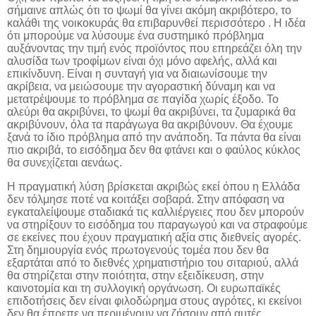
σήμαινε απλώς ότι το ψωμί θα γίνει ακόμη ακριβότερο, το
καλάθι της νοικοκυράς θα επιβαρυνθεί περισσότερο . Η ιδέα
ότι μπορούμε να λύσουμε ένα συστημικό πρόβλημα
αυξάνοντας την τιμή ενός προϊόντος που επηρεάζει όλη την
αλυσίδα των τροφίμων είναι όχι μόνο αφελής, αλλά και
επικίνδυνη. Είναι η συνταγή για να διαιωνίσουμε την
ακρίβεια, να μειώσουμε την αγοραστική δύναμη και να
μετατρέψουμε το πρόβλημα σε παγίδα χωρίς έξοδο. Το
αλεύρι θα ακριβύνει, το ψωμί θα ακριβύνει, τα ζυμαρικά θα
ακριβύνουν, όλα τα παράγωγα θα ακριβύνουν. Θα έχουμε
ξανά το ίδιο πρόβλημα από την ανάποδη. Τα πάντα θα είναι
πιο ακριβά, το εισόδημα δεν θα φτάνει και ο φαύλος κύκλος
θα συνεχίζεται αενάως.
Η πραγματική λύση βρίσκεται ακριβώς εκεί όπου η Ελλάδα
δεν τόλμησε ποτέ να κοιτάξει σοβαρά. Στην απόφαση να
εγκαταλείψουμε σταδιακά τις καλλιέργειες που δεν μπορούν
να στηρίξουν το εισόδημα του παραγωγού και να στραφούμε
σε εκείνες που έχουν πραγματική αξία στις διεθνείς αγορές.
Στη δημιουργία ενός πρωτογενούς τομέα που δεν θα
εξαρτάται από το διεθνές χρηματιστήριο του σιταριού, αλλά
θα στηρίζεται στην ποιότητα, στην εξειδίκευση, στην
καινοτομία και τη συλλογική οργάνωση. Οι ευρωπαϊκές
επιδοτήσεις δεν είναι φιλοδώρημα στους αγρότες, κι εκείνοι
δεν θα έπρεπε να περιμένουν να ζήσουν από αυτές.