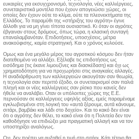
ευκαιρίες για εκσυγχρονισμό, τεχνολογία, νέες καλλιέργειες,
συνεταιριστικά μοντέλα που έχουν απογειώσει χώρες, οι
οποίες δεν έχουν ούτε το κλίμα, ούτε τα πλεονεκτήματα της
Ελλάδος. Το παραμύθι της «στήριξης του αγρότη» έγινε
άλλοθι για να μη γίνει τίποτα ουσιαστικό. Κι όταν οι αγρότες
έβγαιναν στους δρόμους, όπως τώρα, η κλασική συνταγή
επαναλαμβανόταν. Επιδοτήσεις, υποσχέσεις, μέτρα
ανακούφισης, καμία στρατηγική. Και ο χρόνος κυλούσε.
Ομως και ένα μεγάλο μέρος του αγροτικού κόσμου δεν ήταν
διατεθειμένο να αλλάξει. Εξέλαβε τις επιδοτήσεις ως
εισόδημα (τις έκανε λιμουζίνες και διασκέδαση) και όχι ως
χρηματοδότηση για να προχωρήσει στις αναγκαίες αλλαγές.
Η αναδιάρθρωση των καλλιεργειών ακουγόταν σαν θεωρία,
η τεχνολογία σαν περιττό έξοδο, οι συνεταιρισμοί σαν παλιά
πληγή και οι νέες καλλιέργειες σαν ρίσκο που κανείς δεν
ήθελε να αναλάβει. Οταν οι υπόλοιπες χώρες της Ε.Ε.
περνούσαν σε καλλιέργειες υψηλής αξίας, εμείς παραμέναμε
εγκλωβισμένοι στη λογική του «αυτά ξέρουμε, αυτά κάνουμε,
σιτάρι, βαμβάκι και λάδι στο δοχείο». Και το κακό δεν είναι
ότι ο αγρότης δεν θέλει, το κακό είναι ότι η Πολιτεία δεν τον
καθοδήγησε να επιδιώξει μια πραγματική αλλαγή και να τον
υποστηρίξει αναλόγως.
Οχι, δεν πρέπει να αυξηθεί η τιμή στο σιτάρι. Κάτι τέτοιο θα