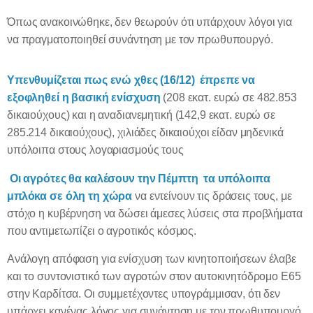
Όπως ανακοινώθηκε, δεν θεωρούν ότι υπάρχουν λόγοι για
να πραγματοποιηθεί συνάντηση με τον πρωθυπουργό.
Υπενθυμίζεται πως ενώ χθες (16/12)
έπρεπε να
εξοφληθεί η βασική ενίσχυση
(208 εκατ. ευρώ σε 482.853
δικαιούχους)
και η αναδιανεμητική
(142,9 εκατ. ευρώ σε
285.214 δικαιούχους),
χιλιάδες δικαιούχοι είδαν μηδενικά
υπόλοιπα στους λογαριασμούς τους
Οι αγρότες θα καλέσουν την Πέμπτη
τα υπόλοιπα
μπλόκα σε όλη τη χώρα
να εντείνουν τις δράσεις τους, με
στόχο η κυβέρνηση να δώσει άμεσες λύσεις στα προβλήματα
που αντιμετωπίζει ο αγροτικός κόσμος.
Ανάλογη απόφαση για
ενίσχυση των κινητοποιήσεων
έλαβε
και το συντονιστικό των αγροτών στον αυτοκινητόδρομο Ε65
στην Καρδίτσα. Οι συμμετέχοντες υπογράμμισαν, ότι δεν
υπάρχει κανένας λόγος για συνάντηση με τον πρωθυπουργό