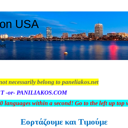
ton USA
net
not necessarily belong to paneliakos.net
T -or- PANILIAKOS.COM
00 languages within a second! Go to the left up top
Εορτάζουμε και Tιμούμε