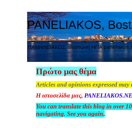
PANELIAKOS, Bos
ΠAΝΗΛΕΙΑΚΟΣ, Βοστώνη ΗΠΑ paneliakos.
Πρώτο μας θέμα
Articles and opinions expressed may 
Η
ιστοσελίδα
μας
,
PANELIAKOS.NE
You can translate this blog in over 1
navigating. See you again.
.