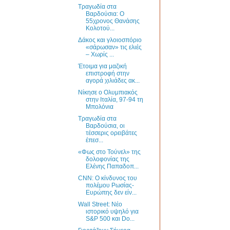
Τραγωδία στα
Βαρδούσια: Ο
55χρονος Θανάσης
Κολοτού...
Δάκος και γλοιοσπόριο
«σάρωσαν» τις ελιές
– Χωρίς ...
Έτοιμα για μαζική
επιστροφή στην
αγορά χιλιάδες ακ...
Νίκησε ο Ολυμπιακός
στην Ιταλία, 97-94 τη
Μπολόνια
Τραγωδία στα
Βαρδούσια, οι
τέσσερις ορειβάτες
έπεσ...
«Φως στο Τούνελ» της
δολοφονίας της
Ελένης Παπαδοπ...
CNN: O κίνδυνος του
πολέμου Ρωσίας-
Ευρώπης δεν είν...
Wall Street: Νέο
ιστορικό υψηλό για
S&P 500 και Do...