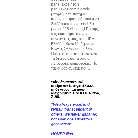
paneliakos.net ή
paniliakos.com η οποία
μπορεί με το πάτημα
translate (αριστερά πάνω) να
διαβάσουν την ιστοσελίδα
μας σε 115 γλώσσες! Επίσης,
ευχαριστούμε τους/τις
συνεργάτες μας, στις ΗΠΑ,
Ελλάδα, Καναδά, Γερμανία,
Βέλγιο, Ολλανδία, Γαλλία…
Όπως ευχαριστούμε και όλα
τα δίκτυα από τα οποία
παίρνουμε πληροφορίες. Το
ταξίδι μας συνεχίζεται…
"Αἰὲν ἀριστεύειν καὶ
ὑπείροχον ἔμμεναι ἄλλων,
μηδὲ γένος πατέρων
αἰσχυνέμεν». ΟΜΗΡΟΣ Ιλιάδα,
Ζ 208
"We always excel and
remain transcendent of
others. We never ashame;
not even one ancestors'
generation".
HOMER Iliad.