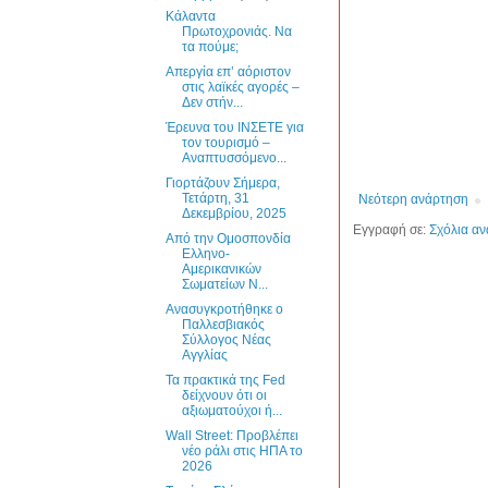
Κάλαντα
Πρωτοχρονιάς. Να
τα πούμε;
Απεργία επ’ αόριστον
στις λαϊκές αγορές –
Δεν στήν...
Έρευνα του ΙΝΣΕΤΕ για
τον τουρισμό –
Αναπτυσσόμενο...
Γιορτάζουν Σήμερα,
Τετάρτη, 31
Νεότερη ανάρτηση
Δεκεμβρίου, 2025
Εγγραφή σε:
Σχόλια αν
Από την Ομοσπονδία
Ελληνο-
Αμερικανικών
Σωματείων Ν...
Ανασυγκροτήθηκε ο
Παλλεσβιακός
Σύλλογος Νέας
Αγγλίας
Τα πρακτικά της Fed
δείχνουν ότι οι
αξιωματούχοι ή...
Wall Street: Προβλέπει
νέο ράλι στις ΗΠΑ το
2026