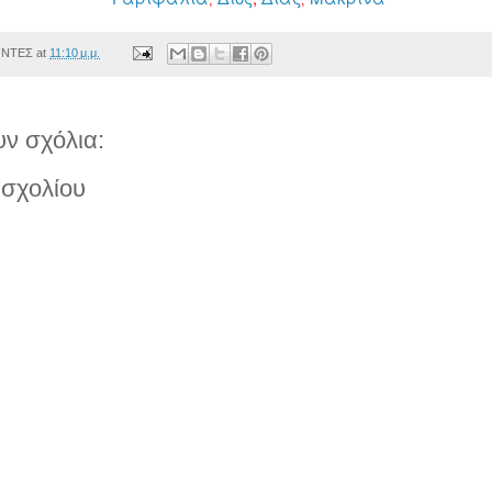
ΟΝΤΕΣ
at
11:10 μ.μ.
ν σχόλια:
σχολίου