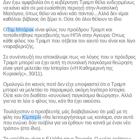
Δεν έχω αμφιβολία ότι η κυβέρνηση Τραμπ θέλει ενδεχομένως
να κάνει κάτι σε μια ευαίσθητη περιοχή στην Ανατολική
Μεσόγειο, όπως θέλει να κάνει κάτι παντού... Αλλά δεν είμαι
καθόλου βέβαιος ότι ξέρει τι. Ούτε ότι όλοι θέλουν το ίδιο
Ο
Τομ Μπάρακ
είναι φίλος του προέδρου Τραμπ και
τοποθετήθηκε πρεσβευτής των ΗΠΑ στην Αγκυρα. Οπως
κάθε φίλος του Τραμπ που σέβεται τον εαυτό του είναι και λίγο
νταραβεριτζής.
Σε συνέντευξή του αποκάλυψε πως «ο λόγος που ο πρόεδρος
Τραμπ μπορεί να έχει αυτή τη συνολική παγκόσμια θεώρηση
είναι γιατί μελετάει την Ιστορία» («Η Καθημερινή της
Κυριακής», 30/11).
Ομολογώ ότι κανείς ποτέ δεν είχε υποψιαστεί ότι ο Τραμπ
μπορεί να μελετάει το παραμικρό, ακόμη λιγότερο Ιστορία.
Ούτε καν ότι διαθέτει «συνολική παγκόσμια θεώρηση». Αλλά
για να το λέει ο φίλος του, κάτι θα έχει ακούσει.
Τουλάχιστον ο πρεσβευτής μάς διαβεβαιώνει ότι μαζί με τη
φίλη του
Κίμπερλι
«θα λειτουργήσουμε ως κονίαμα, σαν αυτό
που ενώνει δύο τούβλα για να έρθουν πιο κοντά με έναν νέο
τρόπο» (στο ίδιο).
Τα «τούβλα» είναι η Ελλάδα και η Τουρκία. Ο «νέος τρόπος»