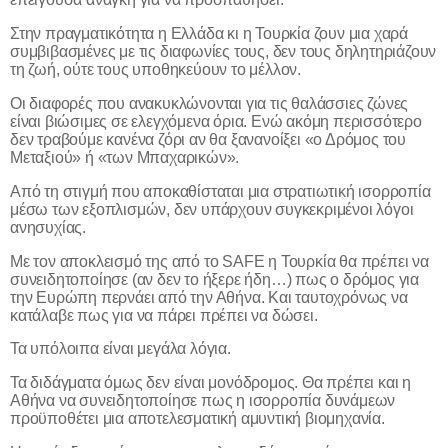
Στην πραγματικότητα η Ελλάδα κι η Τουρκία ζουν μια χαρά
συμβιβασμένες με τις διαφωνίες τους, δεν τους δηλητηριάζουν
τη ζωή, ούτε τους υποθηκεύουν το μέλλον.
Οι διαφορές που ανακυκλώνονται για τις θαλάσσιες ζώνες
είναι βιώσιμες σε ελεγχόμενα όρια. Ενώ ακόμη περισσότερο
δεν τραβούμε κανένα ζόρι αν θα ξανανοίξει «ο Δρόμος του
Μεταξιού» ή «των Μπαχαρικών».
Από τη στιγμή που αποκαθίσταται μια στρατιωτική ισορροπία
μέσω των εξοπλισμών, δεν υπάρχουν συγκεκριμένοι λόγοι
ανησυχίας.
Με τον αποκλεισμό της από το
SAFE
η Τουρκία θα πρέπει να
συνειδητοποίησε (αν δεν το ήξερε ήδη…) πως ο δρόμος για
την Ευρώπη περνάει από την Αθήνα. Και ταυτοχρόνως να
κατάλαβε πως για να πάρει πρέπει να δώσει.
Τα υπόλοιπα είναι μεγάλα λόγια.
Τα διδάγματα όμως δεν είναι μονόδρομος. Θα πρέπει και η
Αθήνα να συνειδητοποίησε πως η ισορροπία δυνάμεων
προϋποθέτει μια αποτελεσματική αμυντική βιομηχανία.