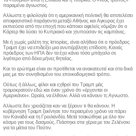
παραμένει άγνωστος.
Αλλωστε η φιλολογία ότι η αμερικανική πολιτική θα αποτελέσει
αποφασιστικό παράγοντα μεταξύ Αθήνας και Αγκυρας έχει
εκπνεύσει από την εποχή που κάποιοι αφελείς νόμιζαν ότι ο
Κάρτερ θα λύσει το Κυπριακό και χτυπούσαν τις καμπάνες.
Με ή χωρίς μελέτη της Ιστορίας, είναι αλήθεια ότι ο πρόεδρος
Τραμπ έχει να επιδείξει μια ανυπέρβλητη επίδοση. Κανείς
πρόεδρος των ΗΠΑ δεν τα έχει κάνει τόσο μπάχαλο σε
λιγότερο από δέκα μήνες θητείας.
Και το ερώτημα είναι αν προτίθεται να ανακατευτεί και στα δικά
μας με τον συνηθισμένο του εποικοδομητικό τρόπο.
Ούτως ή άλλως, φίλοι και εχθροί του Τραμπ μάς
τρομοκρατούν εδώ και έναν χρόνο ότι «έρχονται οι
Αμερικάνοι». Ωραία, να έλθουν. Αλλά να κάνουν τι; Αγνωστο.
Αλλωστε δεν χρειάζεται καν να ξέρουν τι θα κάνουν. Η
κυβέρνηση Τραμπ ξεκίνησε τον περασμένο χρόνο να πάρει
τον Καναδά και τη Γροιλανδία. Μετά τσακώθηκε με όλο τον
κόσμο για τους δασμούς. Πιάστηκε στα χέρια με τον Ζελένσκι
για τα μάτια του Πούτιν.