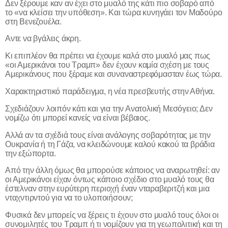
Δεν ξέρουμε καν αν έχει στο μυαλό της κάτι πιο σοβαρό από
το «να κλείσει την υπόθεση». Και τώρα κυνηγάει τον Μαδούρο
στη Βενεζουέλα.
Αντε να βγάλεις άκρη.
Κι επιπλέον θα πρέπει να έχουμε καλά στο μυαλό μας πως
«οι Αμερικάνοι του Τραμπ» δεν έχουν καμία σχέση με τους
Αμερικάνους που ξέραμε και συναναστρεφόμασταν έως τώρα.
Χαρακτηριστικό παράδειγμα, η νέα πρεσβευτής στην Αθήνα.
Σχεδιάζουν λοιπόν κάτι και για την Ανατολική Μεσόγειο; Δεν
νομίζω ότι μπορεί κανείς να είναι βέβαιος.
Αλλά αν τα σχέδιά τους είναι ανάλογης σοβαρότητας με την
Ουκρανία ή τη Γάζα, να κλειδώνουμε καλού κακού τα βράδια
την εξώπορτα.
Από την άλλη όμως θα μπορούσε κάποιος να αναρωτηθεί: αν
οι Αμερικάνοι είχαν όντως κάποιο σχέδιο στο μυαλό τους θα
έστελναν στην ευρύτερη περιοχή έναν νταραβεριτζή και μια
νταχντιρντού για να το υλοποιήσουν;
Φυσικά δεν μπορείς να ξέρεις τι έχουν στο μυαλό τους όλοι οι
συνομιλητές του Τραμπ ή τι νομίζουν για τη γεωπολιτική και τη