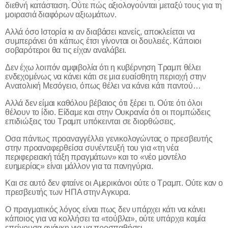
διεθνή κατάσταση. Ούτε πώς αξιολογούνται μεταξύ τους για τη
μοιρασιά διαφόρων αξιωμάτων.
Αλλά όσο Ιστορία κι αν διαβάσει κανείς, αποκλείεται να
συμπεράνει ότι κάπως έτσι γίνονται οι δουλειές. Κάποιοι
σοβαρότεροι θα τις είχαν αναλάβει.
Δεν έχω λοιπόν αμφιβολία ότι η κυβέρνηση Τραμπ θέλει
ενδεχομένως να κάνει κάτι σε μια ευαίσθητη περιοχή στην
Ανατολική Μεσόγειο, όπως θέλει να κάνει κάτι παντού…
Αλλά δεν είμαι καθόλου βέβαιος ότι ξέρει τι. Ούτε ότι όλοι
θέλουν το ίδιο. Είδαμε και στην Ουκρανία ότι οι πομπώδεις
επιδιώξεις του Τραμπ υπόκεινται σε διορθώσεις.
Οσα πάντως προαναγγέλλει γενικολογώντας ο πρεσβευτής
στην προαναφερθείσα συνέντευξή του για «τη νέα
περιφερειακή τάξη πραγμάτων» και το «νέο μοντέλο
ευημερίας» είναι μάλλον για τα πανηγύρια.
Και σε αυτό δεν φταίνε οι Αμερικάνοι ούτε ο Τραμπ. Ούτε καν ο
πρεσβευτής των ΗΠΑ στην Αγκυρα.
Ο πραγματικός λόγος είναι πως δεν υπάρχει κάτι να κάνει
κάποιος για να κολλήσει τα «τούβλα», ούτε υπάρχει καμία
επείγουσα ανάγκη για να προσπαθήσει.