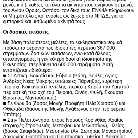
μονές κ.ά.), καθώς και όλα τα ακίνητα που ανήκουν σε μονές
του Αγίου Ορους. Ωστόσο, τον δικό τους ΕΝΦΙΑ πληρώνουν
οι Μητροπόλεις και ενορίες ως ξεχωριστά ΝΠΔΔ, για τα
εμπορικά και μισθωμένα ακίνητά τους
Οι δασικές εκτάσεις
Με βάση παλαιότερες μελέτες, τα εκκλησιαστικά νομικά
πρόσωπα φέρονται ως ιδιοκτήτες περίπου 367.000
στρεμμάτων δασικών εκτάσεων, ενώ κατά άλλους
υπολογισμούς, η γενικότερη δασική ιδιοκτησία της
Εκκλησίας υπερβαίνει τα 600.000 στρέμματα. Αυτή
εντοπίζεται ειδικότερα:
■ Σε Αττική, Βοιωτία και Εύβοια (Βάρη, Βούλα, Αγιος
Ανδρέας Νέας Μάκρης, υπώρειες Πάρνηθας, ευρύτερη
περιοχή Κοκκιναρά Πεντέλης, περιοχή Καρέα του Υμηττού,
περιαστική περιοχή του Πειραιά, Οινόη, Φυλή, Σκούρτα
Βοιωτίας, Μαντούδι κ.ά.).
■ Σε Φωκίδα (δάσος Μονής Προφήτη Ηλία Χρισσού) και
Φθιώτιδα (δάσος της Μονής Αγάθωνος στην περιφέρεια
Υπάτης).
■ Στην Πελοπόννησο, στους Νομούς Κορινθίας, Αχαΐας
(περιοχές Στροφυλιάς, Μετοχίου και Μελισσίων), Ηλείας
(δάσος Σκαφιδιάς), Μεσσηνίας (Αγ. Σωτήρας Μοναστηρίου),
Λακωνίας (Βασσάρα και Πριτσιώτικο Γυθείου), Αρκαδίας