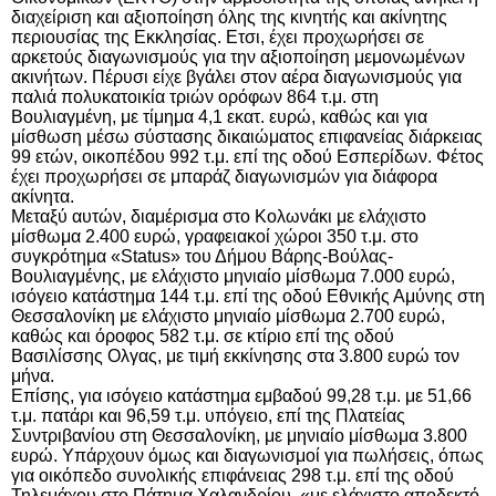
διαχείριση και αξιοποίηση όλης της κινητής και ακίνητης
περιουσίας της Εκκλησίας. Ετσι, έχει προχωρήσει σε
αρκετούς διαγωνισμούς για την αξιοποίηση μεμονωμένων
ακινήτων. Πέρυσι είχε βγάλει στον αέρα διαγωνισμούς για
παλιά πολυκατοικία τριών ορόφων 864 τ.μ. στη
Βουλιαγμένη, με τίμημα 4,1 εκατ. ευρώ, καθώς και για
μίσθωση μέσω σύστασης δικαιώματος επιφανείας διάρκειας
99 ετών, οικοπέδου 992 τ.μ. επί της οδού Εσπερίδων. Φέτος
έχει προχωρήσει σε μπαράζ διαγωνισμών για διάφορα
ακίνητα.
Μεταξύ αυτών, διαμέρισμα στο Κολωνάκι με ελάχιστο
μίσθωμα 2.400 ευρώ, γραφειακοί χώροι 350 τ.μ. στο
συγκρότημα «
Status
» του Δήμου Βάρης-Βούλας-
Βουλιαγμένης, με ελάχιστο μηνιαίο μίσθωμα 7.000 ευρώ,
ισόγειο κατάστημα 144 τ.μ. επί της οδού Εθνικής Αμύνης στη
Θεσσαλονίκη με ελάχιστο μηνιαίο μίσθωμα 2.700 ευρώ,
καθώς και όροφος 582 τ.μ. σε κτίριο επί της οδού
Βασιλίσσης Ολγας, με τιμή εκκίνησης στα 3.800 ευρώ τον
μήνα.
Επίσης, για ισόγειο κατάστημα εμβαδού 99,28 τ.μ. με 51,66
τ.μ. πατάρι και 96,59 τ.μ. υπόγειο, επί της Πλατείας
Συντριβανίου στη Θεσσαλονίκη, με μηνιαίο μίσθωμα 3.800
ευρώ. Υπάρχουν όμως και διαγωνισμοί για πωλήσεις, όπως
για οικόπεδο συνολικής επιφάνειας 298 τ.μ. επί της οδού
Τηλεμάχου στο Πάτημα Χαλανδρίου, «με ελάχιστο αποδεκτό