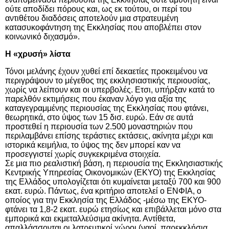
ούτε αποδίδει πόρους και, ως εκ τούτου, οι περί του
αντιθέτου διαδόσεις αποτελούν μια στρατευμένη
κατασυκοφάντηση της Εκκλησίας που αποβλέπει στον
κοινωνικό διχασμό».
Η «χρυσή» λίστα
Τόνοι μελάνης έχουν χυθεί επί δεκαετίες προκειμένου να
περιγράψουν το μέγεθος της εκκλησιαστικής περιουσίας,
χωρίς να λείπουν και οι υπερβολές. Ετσι, υπήρξαν κατά το
παρελθόν εκτιμήσεις που έκαναν λόγο για αξία της
καταγεγραμμένης περιουσίας της Εκκλησίας που φτάνει,
θεωρητικά, στο ύψος των 15 δισ. ευρώ. Εάν σε αυτά
προστεθεί η περιουσία των 2.500 μοναστηριών που
περιλαμβάνει επίσης τεράστιες εκτάσεις, ακίνητα μέχρι και
ιστορικά κειμήλια, το ύψος της δεν μπορεί καν να
προσεγγιστεί χωρίς συγκεκριμένα στοιχεία.
Σε μια πιο ρεαλιστική βάση, η περιουσία της
Εκκλησιαστικής
Κεντρικής Υπηρεσίας Οικονομικών
(ΕΚΥΟ) της Εκκλησίας
της Ελλάδος υπολογίζεται ότι κυμαίνεται μεταξύ
700 και 900
εκατ. ευρώ. Πάντως, ένα κριτήριο αποτελεί ο ΕΝΦΙΑ, ο
οποίος για την Εκκλησία της Ελλάδος -μέσω της ΕΚΥΟ-
φτάνει τα 1,8-2 εκατ. ευρώ ετησίως και επιβάλλεται μόνο στα
εμπορικά και εκμεταλλεύσιμα ακίνητα. Αντίθετα,
απαλλάσσονται οι λατρευτικοί χώροι (ναοί, παρεκκλήσια,