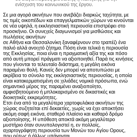
ενίσχυση του κοινωνικού της έργου.
Σε μια
αγορά ακινήτων
που ανεβάζει διαρκώς ταχύτητα, με
τις τιμές οικοπέδων και επαγγελματικών χώρων να κινούνται
σε νέα υψηλά, η
εκκλησιαστική περιουσία
επιστρέφει στο
προσκήνιο. Οι συνεχείς διαγωνισμοί για μισθώσεις και
πωλήσεις ακινήτων
σε
Αθήνα
και
Θεσσαλονίκη
ξαναφέρνουν στο τραπέζι ένα
παλιό αλλά ανοιχτό ζήτημα. Πόση είναι τελικά η
περιουσία
της Εκκλησίας, ποια είναι η πραγματική αξία της και πόσο
από αυτή μπορεί πράγματι να αξιοποιηθεί. Παρά τις κινήσεις
που γίνονται το τελευταίο διάστημα, η μεγάλη εικόνα
παραμένει θολή. Κανείς δεν μπορεί να αποτυπώσει με
ακρίβεια το σύνολο της εκκλησιαστικής περιουσίας, η οποία
είναι κατακερματισμένη σε χιλιάδες νομικά πρόσωπα, ενώ
σημαντικό μέρος της παραμένει αναξιοποίητο,
αμφισβητούμενο ή μπλοκαρισμένο σε δικαστικές και
διοικητικές εκκρεμότητες.
Ετσι ένα από τα μεγαλύτερα χαρτοφυλάκια ακινήτων της
χώρας συζητείται επί δεκαετίες, χωρίς να έχει αποκτήσει
ακόμη σαφή εικόνα, σταθερό πλαίσιο και καθαρό δρόμο
αξιοποίησης. Η υπόθεση αποκτά ακόμη μεγαλύτερο
μυστήριο όταν συνυπολογιστεί η, εν πολλοίς,
αχαρτογράφητη περιουσία των Μονών του
Αγίου Ορους
,
που ούτως ή άλλως υπάγονται