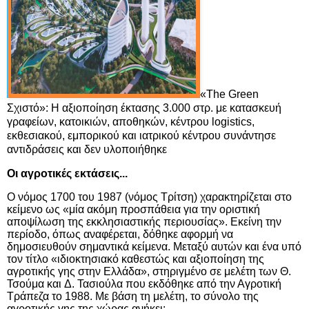
«
The
Green
Σχιστό»:
H
αξιοποίηση έκτασης 3.000 στρ. με κατασκευή
γραφείων, κατοικιών, αποθηκών, κέντρου
logistics
,
εκθεσιακού, εμπορικού και ιατρικού κέντρου συνάντησε
αντιδράσεις και δεν υλοποιήθηκε
Οι αγροτικές εκτάσεις...
Ο νόμος 1700 του 1987 (νόμος Τρίτση) χαρακτηρίζεται στο
κείμενο ως «μία ακόμη προσπάθεια για την οριστική
αποψίλωση της εκκλησιαστικής περιουσίας». Εκείνη την
περίοδο, όπως αναφέρεται, δόθηκε αφορμή να
δημοσιευθούν σημαντικά κείμενα. Μεταξύ αυτών και ένα υπό
τον τίτλο «ιδιοκτησιακό καθεστώς και αξιοποίηση της
αγροτικής γης στην Ελλάδα», στηριγμένο σε μελέτη των
Θ.
Τσούμα
και
Δ. Τασιούλα
που εκδόθηκε από την Αγροτική
Τράπεζα το 1988. Με βάση τη μελέτη, το σύνολο της
αγροτικής γης της χώρας ανήκει: