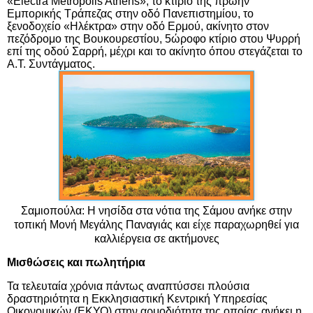
«
Electra
Metropolis
Athens
», το κτίριο της πρώην
Εμπορικής Τράπεζας στην οδό Πανεπιστημίου, το
ξενοδοχείο «Ηλέκτρα» στην οδό Ερμού, ακίνητο στον
πεζόδρομο της Βουκουρεστίου, 5ώροφο κτίριο στου Ψυρρή
επί της οδού Σαρρή, μέχρι και το ακίνητο όπου στεγάζεται το
Α.Τ. Συντάγματος.
Σ
αμιοπούλα:
H
νησίδα στα νότια της Σάμου ανήκε στην
τοπική Μονή Μεγάλης Παναγιάς και είχε παραχωρηθεί για
καλλιέργεια σε ακτήμονες
Μισθώσεις και πωλητήρια
Τα τελευταία χρόνια πάντως αναπτύσσει πλούσια
δραστηριότητα η
Εκκλησιαστική Κεντρική Υπηρεσίας
Οικονομικών
(ΕΚΥΟ) στην αρμοδιότητα της οποίας ανήκει η