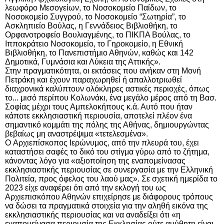
λεωφόρο Μεσογείων, το Νοσοκομείο Παίδων, το
Νοσοκομείο Συγγρού, το Νοσοκομείο “Σωτηρία”, το
Ασκληπιείο Βούλας, η Γεννάδειος Βιβλιοθήκη, το
Ορφανοτροφείο Βουλιαγμένης, το ΠΙΚΠΑ Βούλας, το
Ιπποκράτειο Νοσοκομείο, το Γηροκομείο, η Εθνική
Βιβλιοθήκη, το Πανεπιστήμιο Αθηνών, καθώς και 142
Δημοτικά, Γυμνάσια και Λύκεια της Αττικής».
Στην πραγματικότητα, οι εκτάσεις που ανήκαν στη
Μονή
Πετράκη
και έχουν παραχωρηθεί ή απαλλοτριωθεί
διαχρονικά καλύπτουν ολόκληρες αστικές περιοχές, όπως
το... μισό περίπου Κολωνάκι, ένα μεγάλο μέρος από τη Βασ.
Σοφίας μέχρι τους Αμπελοκήπους κ.ά. Αυτό που ήταν
κάποτε εκκλησιαστική περιουσία, αποτελεί πλέον ένα
σημαντικό κομμάτι της πόλης της Αθήνας, δημιουργώντας
βεβαίως μη αναστρέψιμα «τετελεσμένα».
Ο
Αρχιεπίσκοπος Ιερώνυμος
, από την πλευρά του, έχει
καταστήσει σαφές το δικό του στίγμα γύρω από το ζήτημα,
κάνοντας λόγο για «αξιοποίηση της εναπομείνασας
εκκλησιαστικής περιουσίας σε συνεργασία με την Ελληνική
Πολιτεία, προς όφελος του λαού μας». Σε σχετική ημερίδα το
2023 είχε αναφέρει ότι από την εκλογή του ως
Αρχιεπισκόπου Αθηνών επιχείρησε με διάφορους τρόπους
να δώσει τα πραγματικά στοιχεία για την αληθή εικόνα της
εκκλησιαστικής περιουσίας και να αναδείξει ότι «η
εναπομείνασα περιουσία της Εκκλησίας ούτε αμύθητη είναι