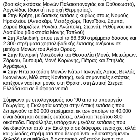
(δασικές εκτάσεις Μονών Παλαιοπαναγιάς και Ορθοκωστά),
Αργολίδας (δασική περιοχή Θερμησίας),
■ Στην Κρήτη, με δασικές εκτάσεις κυρίως στους Νομούς
Ηρακλείου (Αντισκάρι, Μεταξοχώρι, Παγαϊδάκι, Σαμπά,
Ζαρού Βαριζίων, Ρογδιά, Ανώπολη, Στερνά), Ρεθύμνου και
Λασιθίου (ιδιοκτησία Μονής Τοπλού).
■ Στη Χαλκιδική, όπου περί τα 86.330 στρέμματα δάσους και
2.300 στρέμματα χορτολιβαδικής έκτασης ανήκουν σε
μετόχια Μονών του Αγίου Ορους.
■ Στην Κεντρική Μακεδονία και Θεσσαλία (Μονές Μετεώρων,
Ζάρκου, Βυτουμά, Μονή Κορώνης, Πέτρας και Σπηλιάς
Αγράφων).
■ Στην Ηπειρο (δάση Μονών Κάτω Παναγιάς Αρτας, Βελλάς
Ιωαννίνων, Μόλιστας Κονίτσης), ενώ σημαντικές εκτάσεις
κατέχουν ναοί και μονές στη Θράκη, στη Δυτική Στερεά
Ελλάδα και σε διάφορα νησιά.
Σύμφωνα με υπολογισμούς του ’90 από το υπουργείο
Γεωργίας, η Εκκλησία κατέχει στην Αττική εκτάσεις που
ξεπερνούν τα 60.000 στρέμματα, εκ των οποίων τα 40.000
είναι δάση και δασικές εκτάσεις, αλλά και περίπου 800
οικόπεδα. Παράλληλα, υπάρχουν μεγάλες εκτάσεις που
διεκδικούνται από την Εκκλησία σε διάφορες περιοχές, αλλά
και χιλιάδες στρέμματα που θεωρούνται «διακατεχόμενα»,
δηλαδή με αμφίβολο ιδιοκτησιακό καθεστώς έναντι του