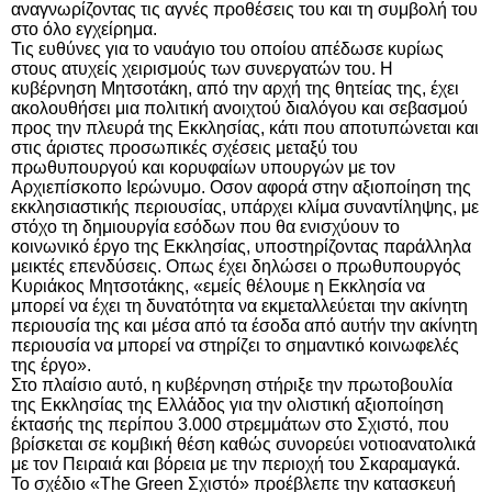
αναγνωρίζοντας τις αγνές προθέσεις του και τη συμβολή του
στο όλο εγχείρημα.
Τις ευθύνες για το ναυάγιο του οποίου απέδωσε κυρίως
στους ατυχείς χειρισμούς των συνεργατών του. Η
κυβέρνηση
Μητσοτάκη
, από την αρχή της θητείας της, έχει
ακολουθήσει μια πολιτική ανοιχτού διαλόγου και σεβασμού
προς την πλευρά της Εκκλησίας, κάτι που αποτυπώνεται και
στις άριστες προσωπικές σχέσεις μεταξύ του
πρωθυπουργού και κορυφαίων υπουργών με τον
Αρχιεπίσκοπο Ιερώνυμο. Οσον αφορά στην αξιοποίηση της
εκκλησιαστικής περιουσίας, υπάρχει κλίμα συναντίληψης, με
στόχο τη δημιουργία εσόδων που θα ενισχύουν το
κοινωνικό έργο της Εκκλησίας, υποστηρίζοντας παράλληλα
μεικτές επενδύσεις. Οπως έχει δηλώσει ο πρωθυπουργός
Κυριάκος Μητσοτάκης, «εμείς θέλουμε η Εκκλησία να
μπορεί να έχει τη δυνατότητα να εκμεταλλεύεται την ακίνητη
περιουσία της και μέσα από τα έσοδα από αυτήν την ακίνητη
περιουσία να μπορεί να στηρίζει το σημαντικό κοινωφελές
της έργο».
Στο πλαίσιο αυτό, η κυβέρνηση στήριξε την πρωτοβουλία
της Εκκλησίας της Ελλάδος για την ολιστική αξιοποίηση
έκτασής της περίπου
3.000 στρεμμάτων στο Σχιστό, που
βρίσκεται σε κομβική θέση καθώς συνορεύει νοτιοανατολικά
με τον Πειραιά και βόρεια με την περιοχή του Σκαραμαγκά.
Το σχέδιο
«
The
Green
Σχιστό»
προέβλεπε την κατασκευή