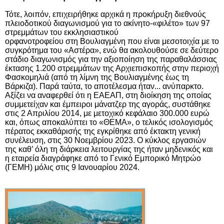
Τότε, λοιπόν, επιχειρήθηκε αρχικά η προκήρυξη διεθνούς
πλειοδοτικού διαγωνισμού για το ακίνητο-«φιλέτο» των
97
στρεμμάτων του εκκλησιαστικού
ορφανοτροφείου
στη
Βουλιαγμένη
που είναι μεσοτοιχία με το
συγκρότημα του «Αστέρα», ενώ θα ακολουθούσε σε δεύτερο
στάδιο διαγωνισμός για την αξιοποίηση της παραθαλάσσιας
έκτασης 1.200 στρεμμάτων της Αρχιεπισκοπής στην περιοχή
Φασκομηλιά (από τη λίμνη της Βουλιαγμένης έως τη
Βάρκιζα). Παρά ταύτα, το αποτέλεσμα ήταν... ανύπαρκτο.
Αξίζει να αναφερθεί ότι η
ΕΑΕΑΠ, στη διοίκηση της οποίας
συμμετείχαν και έμπειροι μάνατζερ της αγοράς, συστάθηκε
στις 2 Απριλίου 2014, με μετοχικό κεφάλαιο 300.000 ευρώ
και, όπως αποκαλύπτει το
«ΘΕΜΑ», ο τελικός ισολογισμός
πέρατος εκκαθάρισής της εγκρίθηκε από έκτακτη γενική
συνέλευση, στις 30 Νοεμβρίου 2023. Ο κύκλος εργασιών
της καθ’ όλη τη διάρκεια λειτουργίας της ήταν μηδενικός και
η εταιρεία διαγράφηκε από το
Γενικό Εμπορικό Μητρώο
(
ΓΕΜΗ
)
μόλις στις 9 Ιανουαρίου 2024.