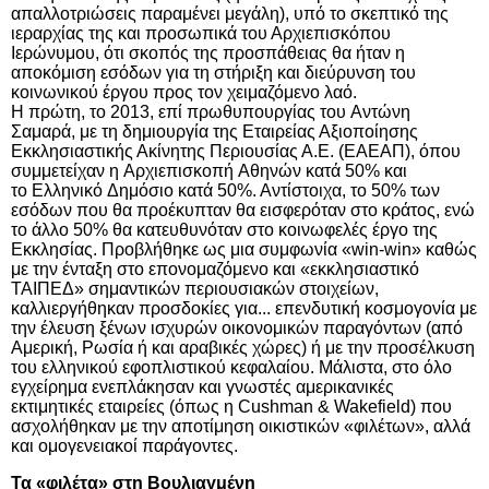
απαλλοτριώσεις παραμένει μεγάλη), υπό το σκεπτικό της
ιεραρχίας της και προσωπικά του Αρχιεπισκόπου
Ιερώνυμου, ότι σκοπός της προσπάθειας θα ήταν η
αποκόμιση εσόδων για τη στήριξη και διεύρυνση του
κοινωνικού έργου προς τον χειμαζόμενο λαό.
Η πρώτη, το 2013, επί πρωθυπουργίας του
Αντώνη
Σαμαρά
, με τη δημιουργία της
Εταιρείας Αξιοποίησης
Εκκλησιαστικής Ακίνητης Περιουσίας Α.Ε. (ΕΑΕΑΠ), όπου
συμμετείχαν η
Αρχιεπισκοπή
Αθηνών
κατά 50% και
το
Ελληνικό
Δημόσιο
κατά 50%. Αντίστοιχα, το 50% των
εσόδων που θα προέκυπταν θα εισφερόταν στο κράτος, ενώ
το άλλο 50% θα κατευθυνόταν στο κοινωφελές έργο της
Εκκλησίας. Προβλήθηκε ως μια συμφωνία «
win
-
win
» καθώς
με την ένταξη στο επονομαζόμενο και «εκκλησιαστικό
ΤΑΙΠΕΔ» σημαντικών περιουσιακών στοιχείων,
καλλιεργήθηκαν προσδοκίες για... επενδυτική κοσμογονία με
την έλευση ξένων ισχυρών οικονομικών παραγόντων (από
Αμερική, Ρωσία ή και αραβικές χώρες) ή με την προσέλκυση
του ελληνικού εφοπλιστικού κεφαλαίου. Μάλιστα, στο όλο
εγχείρημα ενεπλάκησαν και γνωστές αμερικανικές
εκτιμητικές εταιρείες (όπως η
Cushman
&
Wakefield
) που
ασχολήθηκαν με την αποτίμηση οικιστικών «φιλέτων», αλλά
και ομογενειακοί παράγοντες.
Τα «φιλέτα» στη Βουλιαγμένη