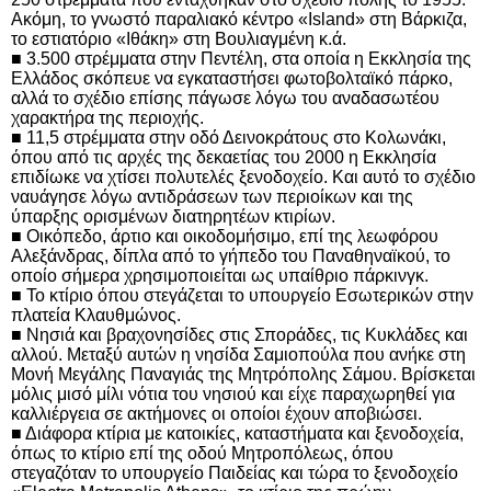
Ακόμη, το γνωστό παραλιακό κέντρο «
Island
» στη Βάρκιζα,
το εστιατόριο «Ιθάκη» στη Βουλιαγμένη κ.ά.
■ 3.500 στρέμματα στην Πεντέλη, στα οποία η Εκκλησία της
Ελλάδος σκόπευε να εγκαταστήσει φωτοβολταϊκό πάρκο,
αλλά το σχέδιο επίσης πάγωσε λόγω του αναδασωτέου
χαρακτήρα της περιοχής.
■ 11,5 στρέμματα στην οδό Δεινοκράτους στο Κολωνάκι,
όπου από τις αρχές της δεκαετίας του 2000 η Εκκλησία
επιδίωκε να χτίσει πολυτελές ξενοδοχείο. Και αυτό το σχέδιο
ναυάγησε λόγω αντιδράσεων των περιοίκων και της
ύπαρξης ορισμένων διατηρητέων κτιρίων.
■ Οικόπεδο, άρτιο και οικοδομήσιμο, επί της λεωφόρου
Αλεξάνδρας, δίπλα από το γήπεδο του Παναθηναϊκού, το
οποίο σήμερα χρησιμοποιείται ως υπαίθριο πάρκινγκ.
■ Το κτίριο όπου στεγάζεται το υπουργείο Εσωτερικών στην
πλατεία Κλαυθμώνος.
■ Νησιά και βραχονησίδες στις Σποράδες, τις Κυκλάδες και
αλλού. Μεταξύ αυτών η νησίδα Σαμιοπούλα που ανήκε στη
Μονή Μεγάλης Παναγιάς της Μητρόπολης Σάμου. Βρίσκεται
μόλις μισό μίλι νότια του νησιού και είχε παραχωρηθεί για
καλλιέργεια σε ακτήμονες οι οποίοι έχουν αποβιώσει.
■ Διάφορα κτίρια με κατοικίες, καταστήματα και ξενοδοχεία,
όπως το κτίριο επί της οδού Μητροπόλεως, όπου
στεγαζόταν το υπουργείο Παιδείας και τώρα το ξενοδοχείο