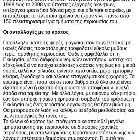
1998 έως το 2008 για ύποπτες εξαγορές ακινήτων,
υπέρογκα τραπεζικά δάνεια μέχρι και
offshore
εταιρείες, με
αποτέλεσμα τα τελευταία χρόνια να έχουν γίνει πάνω από
150 πλειστηριασμοί για τμήματα της περιουσίας του.
Οι ανταλλαγές με το κράτος
Παράλληλα, κάποιες φορές η άγνοια όταν συγχέεται και με
ικανές δόσεις προκατάληψης τροφοδοτεί εύκολα μύθους
περί... αμύθητης περιουσίας. Ουδείς αμφιβάλλει ότι η
Εκκλησία, μέσω διάφορων νομικών οντοτήτων, κατείχε και
εξακολουθεί να κατέχει τεράστιες εκτάσεις γης έως και μικρά
νησιά, αλλά και χιλιάδες ακίνητα, από οικίες μέχρι εμπορικά
κέντρα, ξενοδοχεία και άλλους επαγγελματικούς χώρους. Το
ερώτημα είναι πόσα και σε ποιο βαθμό από όλα αυτά είναι
αξιοποιημένα ή αξιοποιήσιμα ώστε να αποφέρουν υψηλά
έσοδα στα ταμεία της. Με άλλα λόγια, με οικονομικά κριτήρια,
εάν δεν υπήρχε η άμεση χρηματική συμβολή του κράτους, η
Εκκλησία ως ένας τεράστιος οργανισμός θα ήταν βιώσιμη;
Θα μπορούσε δηλαδή να καλύψει τα έξοδα μισθοδοσίας και
τις λειτουργικές δαπάνες της;
Το
ελληνικό
κράτος
έχει πράγματι οικειοποιηθεί μεγάλα
τμήματα αυτής της περιουσίας σε διάφορες χρονικές
περιόδους, με απαλλοτριώσεις τεράστιων εκτάσεων γης για
λόγους υπέρτερου δημόσιου συμφέροντος. Γι’ αυτό τον