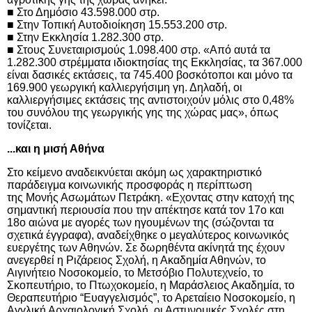
■ Στο Δημόσιο 43.598.000 στρ.
■ Στην Τοπική Αυτοδιοίκηση 15.553.200 στρ.
■ Στην Εκκλησία 1.282.300 στρ.
■ Στους Συνεταιρισμούς 1.098.400 στρ. «Από αυτά τα
1.282.300 στρέμματα ιδιοκτησίας της Εκκλησίας, τα 367.000
είναι δασικές εκτάσεις, τα 745.400 βοσκότοποι και μόνο τα
169.900 γεωργική καλλιεργήσιμη γη. Δηλαδή, οι
καλλιεργήσιμες εκτάσεις της αντιστοιχούν μόλις στο 0,48%
του συνόλου της γεωργικής γης της χώρας μας», όπως
τονίζεται.
...και η μισή Αθήνα
Στο κείμενο αναδεικνύεται ακόμη ως χαρακτηριστικό
παράδειγμα κοινωνικής προσφοράς η περίπτωση
της
Μονής Ασωμάτων Πετράκη. «Εχοντας στην κατοχή της
σημαντική περιουσία που την απέκτησε κατά τον 17ο και
18ο αιώνα με αγορές των ηγουμένων της (σώζονται τα
σχετικά έγγραφα), αναδείχθηκε ο μεγαλύτερος κοινωνικός
ευεργέτης των Αθηνών. Σε δωρηθέντα ακίνητά της έχουν
ανεγερθεί η Ριζάρειος Σχολή, η Ακαδημία Αθηνών, το
Αιγινήτειο Νοσοκομείο, το Μετσόβιο Πολυτεχνείο, το
Σκοπευτήριο, το Πτωχοκομείο, η Μαράσλειος Ακαδημία, το
Θεραπευτήριο “Ευαγγελισμός”, το Αρεταίειο Νοσοκομείο, η
Αγγλική Αρχαιολογική Σχολή, οι Αστυνομικές Σχολές στη