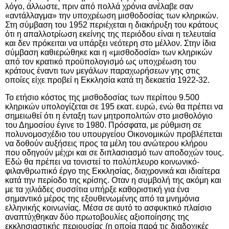
λόγο, άλλωστε, πριν από πολλά χρόνια ανέλαβε σαν
«αντάλλαγμα» την υποχρέωση μισθοδοσίας των κληρικών.
Στη σύμβαση του 1952 περιέχεται η διακήρυξη του κράτους
ότι η απαλλοτρίωση εκείνης της περιόδου είναι η τελευταία
και δεν πρόκειται να υπάρξει νεότερη στο μέλλον. Στην ίδια
σύμβαση καθιερώθηκε και η «μισθοδοσία» των κληρικών
από τον κρατικό προϋπολογισμό ως υποχρέωση του
κράτους έναντι των μεγάλων παραχωρήσεων γης στις
οποίες είχε προβεί η Εκκλησία κατά τη δεκαετία 1922-32.
Το ετήσιο κόστος της μισθοδοσίας των περίπου
9.500
κληρικών
υπολογίζεται σε
195 εκατ. ευρώ, ενώ θα πρέπει να
σημειωθεί ότι η ένταξη των μητροπολιτών στο μισθολόγιο
του Δημοσίου έγινε το 1980. Πρόσφατα, με ρύθμιση σε
πολυνομοσχέδιο του υπουργείου Οικονομικών προβλέπεται
να δοθούν αυξήσεις προς τα μέλη του ανώτερου κλήρου
που οδηγούν μέχρι και σε διπλασιασμό των αποδοχών τους.
Εδώ θα πρέπει να τονιστεί το πολύπλευρο
κοινωνικό-
φιλανθρωπικό έργο
της Εκκλησίας, διαχρονικά και ιδιαίτερα
κατά την περίοδο της κρίσης. Οταν η συμβολή της ακόμη και
με τα χιλιάδες συσσίτια υπήρξε καθοριστική για ένα
σημαντικό μέρος της εξουθενωμένης από τα μνημόνια
ελληνικής κοινωνίας. Μέσα σε αυτό το ασφυκτικό πλαίσιο
αναπτύχθηκαν δύο πρωτοβουλίες αξιοποίησης της
εκκλησιαστικής περιουσίας (η οποία παρά τις διαδοχικές