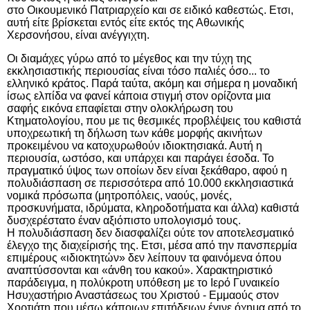
στο
Οικουμενικό
Πατριαρχείο
και σε ειδικό καθεστώς. Ετσι,
αυτή είτε βρίσκεται εντός είτε εκτός της Αθωνικής
Χερσονήσου, είναι ανέγγιχτη.
Οι διαμάχες γύρω από το μέγεθος και την τύχη της
εκκλησιαστικής περιουσίας είναι τόσο παλιές όσο... το
ελληνικό κράτος. Παρά ταύτα, ακόμη και σήμερα η μοναδική
ίσως ελπίδα να φανεί κάποια στιγμή στον ορίζοντα μια
σαφής εικόνα επαφίεται στην ολοκλήρωση του
Κτηματολογίου, που με τις θεσμικές προβλέψεις του καθιστά
υποχρεωτική τη δήλωση των κάθε μορφής ακινήτων
προκειμένου να κατοχυρωθούν ιδιοκτησιακά. Αυτή η
περιουσία, ωστόσο, και υπάρχει και παράγει έσοδα. Το
πραγματικό ύψος των οποίων δεν είναι ξεκάθαρο, αφού η
πολυδιάσπαση σε περισσότερα από
10.000 εκκλησιαστικά
νομικά πρόσωπα
(μητροπόλεις, ναούς, μονές,
προσκυνήματα, ιδρύματα, κληροδοτήματα και άλλα) καθιστά
δυσχερέστατο έναν αξιόπιστο υπολογισμό τους.
Η πολυδιάσπαση δεν διασφαλίζει ούτε τον αποτελεσματικό
έλεγχο της διαχείρισής της. Ετσι, μέσα από την πανσπερμία
επιμέρους «ιδιοκτητών» δεν λείπουν τα φαινόμενα όπου
αναπτύσσονται και «άνθη του κακού». Χαρακτηριστικό
παράδειγμα, η πολύκροτη υπόθεση με το
Ιερό Γυναικείο
Ησυχαστήριο Αναστάσεως του Χριστού - Εμμαούς στον
Χορτιάτη
που μέσω κάποιων επιτήδειων έγινε όχημα από το