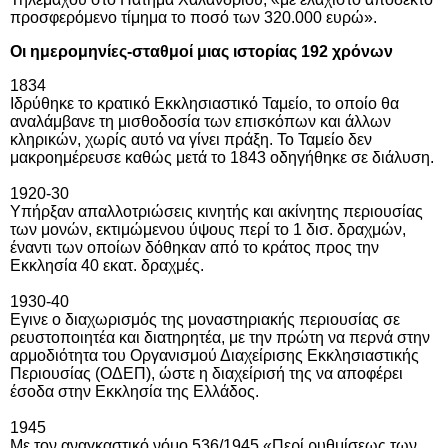
προσφερόμενο τίμημα το ποσό των 320.000 ευρώ».
Οι ημερομηνίες-σταθμοί μιας ιστορίας 192 χρόνων
1834
Ιδρύθηκε το κρατικό Εκκλησιαστικό Ταμείο, το οποίο θα
αναλάμβανε τη μισθοδοσία των επισκόπων και άλλων
κληρικών, χωρίς αυτό να γίνει πράξη. Το Ταμείο δεν
μακροημέρευσε καθώς μετά το 1843 οδηγήθηκε σε διάλυση.
1920-30
Υπήρξαν απαλλοτριώσεις κινητής και ακίνητης περιουσίας
των μονών, εκτιμώμενου ύψους περί το 1 δισ. δραχμών,
έναντι των οποίων δόθηκαν από το κράτος προς την
Εκκλησία 40 εκατ. δραχμές.
1930-40
E
γινε ο διαχωρισμός της μοναστηριακής περιουσίας σε
ρευστοποιητέα και διατηρητέα, με την πρώτη να περνά στην
αρμοδιότητα του Οργανισμού Διαχείρισης Εκκλησιαστικής
Περιουσίας (ΟΔΕΠ), ώστε η διαχείρισή της να αποφέρει
έσοδα στην Εκκλησία της Ελλάδος.
1945
Με τον αναγκαστικό νόμο 536/1945 «Περί ρυθμίσεως των