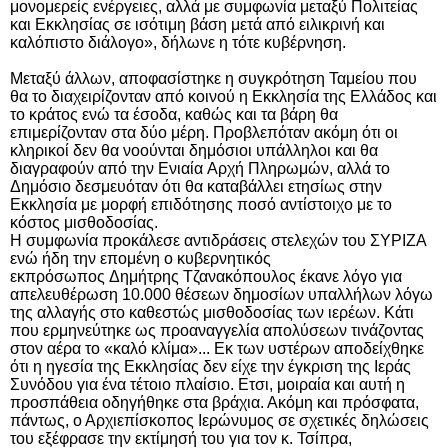
μονομερείς ενέργειες, αλλά με συμφωνία μεταξύ Πολιτείας
και Εκκλησίας σε ισότιμη βάση μετά από ειλικρινή και
καλόπιστο διάλογο», δήλωνε η τότε κυβέρνηση.
Μεταξύ άλλων, αποφασίστηκε η συγκρότηση Ταμείου που
θα το διαχειρίζονταν από κοινού η
Εκκλησία της Ελλάδος
και
το κράτος ενώ τα έσοδα, καθώς και τα βάρη θα
επιμερίζονταν στα δύο μέρη. Προβλεπόταν ακόμη ότι οι
κληρικοί δεν θα νοούνται δημόσιοι υπάλληλοι και θα
διαγραφούν από την
Ενιαία
Αρχή
Πληρωμών, αλλά το
Δημόσιο δεσμευόταν ότι θα καταβάλλει ετησίως στην
Εκκλησία με μορφή επιδότησης ποσό αντίστοιχο με το
κόστος μισθοδοσίας.
Η συμφωνία προκάλεσε αντιδράσεις στελεχών του ΣΥΡΙΖΑ
ενώ ήδη την επομένη ο κυβερνητικός
εκπρόσωπος
Δημήτρης
Τζανακόπουλος
έκανε λόγο για
απελευθέρωση 10.000 θέσεων δημοσίων υπαλλήλων λόγω
της αλλαγής στο καθεστώς μισθοδοσίας των ιερέων. Κάτι
που ερμηνεύτηκε ως προαναγγελία απολύσεων τινάζοντας
στον αέρα το «καλό κλίμα»... Εκ των υστέρων αποδείχθηκε
ότι η ηγεσία της Εκκλησίας δεν είχε την έγκριση της Ιεράς
Συνόδου για ένα τέτοιο πλαίσιο. Ετσι, μοιραία και αυτή η
προσπάθεια οδηγήθηκε στα βράχια. Ακόμη και πρόσφατα,
πάντως, ο Αρχιεπίσκοπος Ιερώνυμος σε σχετικές δηλώσεις
του εξέφρασε την εκτίμησή του για τον κ. Τσίπρα,