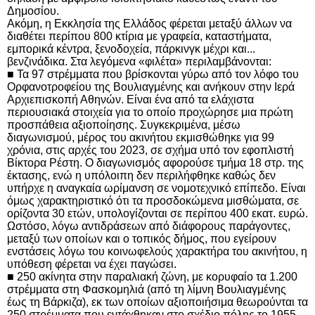
Δημοσίου.
Ακόμη, η Εκκλησία της Ελλάδος φέρεται μεταξύ άλλων να
διαθέτει περίπου 800 κτίρια με γραφεία, καταστήματα,
εμπορικά κέντρα, ξενοδοχεία, πάρκινγκ μέχρι και...
βενζινάδικα. Στα λεγόμενα «φιλέτα» περιλαμβάνονται:
■ Τα 97 στρέμματα που βρίσκονται γύρω από τον λόφο του
Ορφανοτροφείου της Βουλιαγμένης και ανήκουν στην Ιερά
Αρχιεπισκοπή Αθηνών. Είναι ένα από τα ελάχιστα
περιουσιακά στοιχεία για το οποίο προχώρησε μια πρώτη
προσπάθεια αξιοποίησης. Συγκεκριμένα, μέσω
διαγωνισμού, μέρος του ακινήτου εκμισθώθηκε για 99
χρόνια, στις αρχές του 2023, σε σχήμα υπό τον εφοπλιστή
Βίκτορα Ρέστη. Ο διαγωνισμός αφορούσε τμήμα 18 στρ. της
έκτασης, ενώ η υπόλοιπη δεν περιλήφθηκε καθώς δεν
υπήρχε η αναγκαία ωρίμανση σε νομοτεχνικό επίπεδο. Είναι
όμως χαρακτηριστικό ότι τα προσδοκώμενα μισθώματα, σε
ορίζοντα 30 ετών, υπολογίζονται σε περίπου 400 εκατ. ευρώ.
Ωστόσο, λόγω αντιδράσεων από διάφορους παράγοντες,
μεταξύ των οποίων και ο τοπικός δήμος, που εγείρουν
ενστάσεις λόγω του κοινωφελούς χαρακτήρα του ακινήτου, η
υπόθεση φέρεται να έχει παγώσει.
■ 250 ακίνητα στην παραλιακή ζώνη, με κορυφαίο τα 1.200
στρέμματα στη Φασκομηλιά (από τη λίμνη Βουλιαγμένης
έως τη Βάρκιζα), εκ των οποίων αξιοποιήσιμα θεωρούνται τα
250 στρέμματα που εντάχθηκαν στο σχέδιο πόλης το 1955.