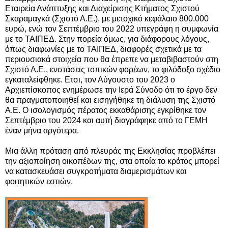
Εταιρεία Ανάπτυξης και Διαχείρισης Κτήματος Σχιστού
Σκαραμαγκά
(Σχιστό Α.Ε.), με μετοχικό κεφάλαιο 800.000
ευρώ, ενώ τον Σεπτέμβριο του 2022 υπεγράφη η συμφωνία
με το ΤΑΙΠΕΔ. Στην πορεία όμως, για διάφορους λόγους,
όπως διαφωνίες με το ΤΑΙΠΕΔ, διαφορές σχετικά με τα
περιουσιακά στοιχεία που θα έπρεπε να μεταβιβαστούν στη
Σχιστό Α.Ε., ενστάσεις τοπικών φορέων, το φιλόδοξο σχέδιο
εγκαταλείφθηκε. Ετσι, τον Αύγουστο του 2023 ο
Αρχιεπίσκοπος ενημέρωσε την Ιερά Σύνοδο ότι το έργο δεν
θα πραγματοποιηθεί και εισηγήθηκε τη διάλυση της Σχιστό
Α.Ε. Ο ισολογισμός πέρατος εκκαθάρισης εγκρίθηκε τον
Σεπτέμβριο του 2024 και αυτή διαγράφηκε από το ΓΕΜΗ
έναν μήνα αργότερα.
Μια άλλη πρόταση από πλευράς της Εκκλησίας προβλέπει
την αξιοποίηση οικοπέδων της, στα οποία το κράτος μπορεί
να κατασκευάσει συγκροτήματα διαμερισμάτων και
φοιτητικών εστιών.