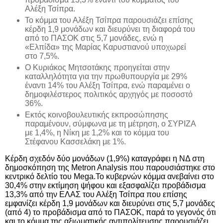
Αλέξη Τσίπρα.
Το κόμμα του Αλέξη Τσίπρα παρουσιάζει επίσης
κέρδη 1,9 μονάδων και διευρύνει τη διαφορά του
από το ΠΑΣΟΚ στις 5,7 μονάδες, ενώ η
«Ελπίδα» της Μαρίας Καρυστιανού υποχωρεί
στο 7,5%.
Ο Κυριάκος Μητσοτάκης προηγείται στην
καταλληλότητα για την πρωθυπουργία με 29%
έναντι 14% του Αλέξη Τσίπρα, ενώ παραμένει ο
δημοφιλέστερος πολιτικός αρχηγός με ποσοστό
36%.
Εκτός κοινοβουλευτικής εκπροσώπησης
παραμένουν, σύμφωνα με τη μέτρηση, ο ΣΥΡΙΖΑ
με 1,4%, η Νίκη με 1,2% και το κόμμα του
Στέφανου Κασσελάκη με 1%.
Κέρδη σχεδόν δύο μονάδων (1,9%) καταγράφει η ΝΔ στη
δημοσκόπηση της
Metron
Analysis
που παρουσιάστηκε στο
κεντρικό δελτίο του
Mega
.Το κυβερνών κόμμα ανεβαίνει στο
30,4% στην εκτίμηση ψήφου και εξασφαλίζει προβάδισμα
13,3% από την ΕΛΑΣ του Αλέξη Τσίπρα που επίσης
εμφανίζει κέρδη 1,9 μονάδων και διευρύνει στις 5,7 μονάδες
(από 4) το προβάδισμα από το ΠΑΣΟΚ, παρά το γεγονός ότι
και το κόμμα της αξιωματικής αντιπολίτευσης παρουσιάζει