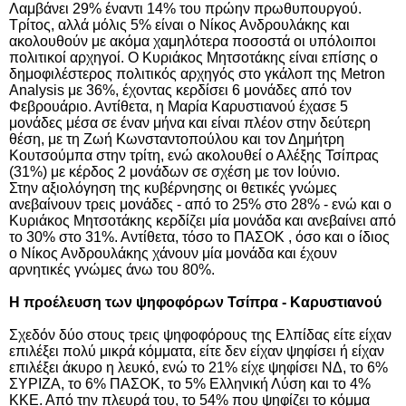
Λαμβάνει 29% έναντι 14% του πρώην πρωθυπουργού.
Τρίτος, αλλά μόλις 5% είναι ο Νίκος Ανδρουλάκης και
ακολουθούν με ακόμα χαμηλότερα ποσοστά οι υπόλοιποι
πολιτικοί αρχηγοί. Ο Κυριάκος Μητσοτάκης είναι επίσης ο
δημοφιλέστερος πολιτικός αρχηγός στο γκάλοπ της
Metron
Analysis
με 36%, έχοντας κερδίσει 6 μονάδες από τον
Φεβρουάριο. Αντίθετα, η Μαρία Καρυστιανού έχασε 5
μονάδες μέσα σε έναν μήνα και είναι πλέον στην δεύτερη
θέση, με τη Ζωή Κωνσταντοπούλου και τον Δημήτρη
Κουτσούμπα στην τρίτη, ενώ ακολουθεί ο Αλέξης Τσίπρας
(31%) με κέρδος 2 μονάδων σε σχέση με τον Ιούνιο.
Στην αξιολόγηση της κυβέρνησης οι θετικές γνώμες
ανεβαίνουν τρεις μονάδες - από το 25% στο 28% - ενώ και ο
Κυριάκος Μητσοτάκης κερδίζει μία μονάδα και ανεβαίνει από
το 30% στο 31%. Αντίθετα, τόσο το ΠΑΣΟΚ , όσο και ο ίδιος
ο Νίκος Ανδρουλάκης χάνουν μία μονάδα και έχουν
αρνητικές γνώμες άνω του 80%.
Η προέλευση των ψηφοφόρων Τσίπρα - Καρυστιανού
Σχεδόν δύο στους τρεις ψηφοφόρους της Ελπίδας είτε είχαν
επιλέξει πολύ μικρά κόμματα, είτε δεν είχαν ψηφίσει ή είχαν
επιλέξει άκυρο η λευκό, ενώ το 21% είχε ψηφίσει ΝΔ, το 6%
ΣΥΡΙΖΑ, το 6% ΠΑΣΟΚ, το 5% Ελληνική Λύση και το 4%
ΚΚΕ. Από την πλευρά του, το 54% που ψηφίζει το κόμμα