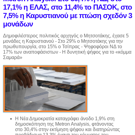
17,1% η ΕΛΑΣ, στο 11,4% το ΠΑΣΟΚ, στο
7,5% η Καρυστιανού με πτώση σχεδόν 3
μονάδων
Δημοφιλέστερος πολιτικός αρχηγός ο Μητσοτάκης, έχασε 5
μονάδες η Καρυστιανού - Στο 29% ο Μητσοτάκης για την
πρωθυπουργία, στο 15% ο Τσίπρας - Ψηφοφόροι ΝΔ το
17% των αναποφάσιστων - Η δυνητική ψήφος για το «κόμμα
Σαμαρά»
Η Νέα Δημοκρατία καταγράφει άνοδο 1,9% στη
δημοσκόπηση της
Metron
Analysis
, φτάνοντας
στο 30,4% στην εκτίμηση ψήφου και διατηρώντας
προβάδισμα 13,3% έναντι του κόμματος του