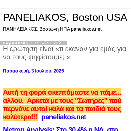
PANELIAKOS, Boston USA
ΠAΝΗΛΕΙΑΚΟΣ, Βοστώνη ΗΠΑ paneliakos.net
Παρασκευή 3 Ιουλίου 2026
H ερώτηση είναι «τι έκαναν για εμάς για
να τους ψηφίσουμε; »
Παρασκευή, 3 Ιουλίου, 2026
Αυτή τη φορά σκεπτόμαστε να πάμε...
αλλού. Αρκετά με τους "Σωτήρες" πού
περνάνε αυτοί καλά και τα παιδιά τους
καλύτερα!!!
paneliakos.net
Metron Analysis: Στο 30,4% η ΝΔ, στο