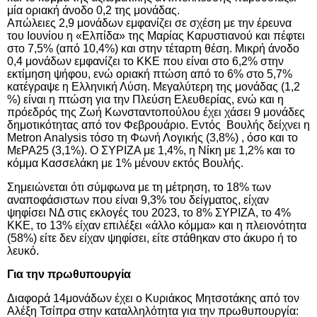
μία οριακή άνοδο 0,2 της μονάδας.
Απώλειες 2,9 μονάδων
εμφανίζει σε σχέση με την έρευνα
του Ιουνίου
η «Ελπίδα» της Μαρίας Καρυστιανού και πέφτει
στο 7,5% (από 10,4%) και στην τέταρτη θέση. Μικρή άνοδο
0,4 μονάδων εμφανίζει το ΚΚΕ που είναι στο 6,2% στην
εκτίμηση ψήφου, ενώ οριακή πτώση από το 6% στο 5,7%
κατέγραψε η Ελληνική Λύση. Μεγαλύτερη της μονάδας (1,2
%) είναι η πτώση για την Πλεύση Ελευθερίας, ενώ και η
πρόεδρός της Ζωή Κωνσταντοπούλου έχει χάσει 9 μονάδες
δημοτικότητας από τον Φεβρουάριο. Εντός
Βουλής δείχνει η
Metron
Analysis
τόσο τη Φωνή Λογικής (3,8%) , όσο και το
ΜεΡΑ25 (3,1%). Ο ΣΥΡΙΖΑ με 1,4%, η Νίκη με 1,2% και το
κόμμα Κασσελάκη με 1% μένουν εκτός Βουλής.
Σημειώνεται ότι σύμφωνα με τη μέτρηση, το 18% των
αναποφάσιστων που είναι 9,3% του δείγματος, είχαν
ψηφίσει ΝΔ στις εκλογές του 2023, το 8% ΣΥΡΙΖΑ, το 4%
ΚΚΕ, το 13% είχαν επιλέξει «άλλο κόμμα» και η πλειονότητα
(58%) είτε δεν είχαν ψηφίσει, είτε στάθηκαν στο άκυρο ή το
λευκό.
Για την πρωθυπουργία
Διαφορά 14μονάδων έχει ο Κυριάκος Μητσοτάκης από τον
Αλέξη Τσίπρα στην καταλληλότητα για την πρωθυπουργία: