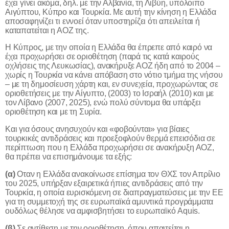
έχει γίνει ακόμα, δηλ. με την Αλβανία, τη Λιβύη, υπόλοιπο
Αιγύπτου, Κύπρο και Τουρκία. Με αυτή την κίνηση η Ελλάδα
αποσαφηνίζει τι εννοεί όταν υποστηρίζει ότι απειλείται ή
καταπατείται η ΑΟΖ της.
Η Κύπρος, με την οποία η Ελλάδα θα έπρεπε από καιρό να
έχει προχωρήσει σε οριοθέτηση (παρά τις κατά καιρούς
οχλήσεις της Λευκωσίας), ανακήρυξε ΑΟΖ ήδη από το 2004 –
χωρίς η Τουρκία να κάνει απόβαση στο νότιο τμήμα της νήσου
– με τη δημοσίευση χάρτη και, εν συνεχεία, προχωρώντας σε
οριοθετήσεις με την Αίγυπτο, (2003) το Ισραήλ (2010) και με
τον Λίβανο (2007, 2025), ενώ πολύ σύντομα θα υπάρξει
οριοθέτηση και με τη Συρία.
Και για όσους ανησυχούν και «φοβούνται» για βίαιες
τουρκικές αντιδράσεις και προεξοφλούν θερμά επεισόδια σε
περίπτωση που η Ελλάδα προχωρήσει σε ανακήρυξη ΑΟΖ,
θα πρέπει να επισημάνουμε τα εξής:
(α)
Οταν η Ελλάδα ανακοίνωσε επίσημα τον ΘΧΣ τον Απρίλιο
του 2025, υπήρξαν εξαιρετικά ήπιες αντιδράσεις από την
Τουρκία, η οποία ευρισκόμενη σε διαπραγματεύσεις με την ΕΕ
για τη συμμετοχή της σε ευρωπαϊκά αμυντικά προγράμματα
ουδόλως θέλησε να αμφισβητήσει το ευρωπαϊκό
Aquis
.
(β)
Σε αντίθεση με την οριοθέτηση, όπου απαιτείται η