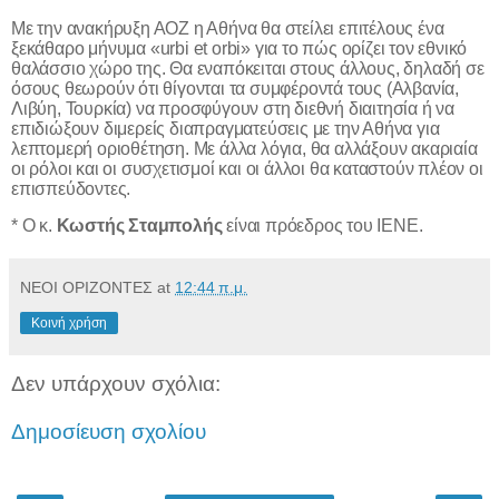
Με την ανακήρυξη ΑΟΖ η Αθήνα θα στείλει επιτέλους ένα
ξεκάθαρο μήνυμα «
urbi
et
orbi
» για το πώς ορίζει τον εθνικό
θαλάσσιο χώρο της. Θα εναπόκειται στους άλλους, δηλαδή σε
όσους θεωρούν ότι θίγονται τα συμφέροντά τους (Αλβανία,
Λιβύη, Τουρκία) να προσφύγουν στη διεθνή διαιτησία ή να
επιδιώξουν διμερείς διαπραγματεύσεις με την Αθήνα για
λεπτομερή οριοθέτηση. Με άλλα λόγια, θα αλλάξουν ακαριαία
οι ρόλοι και οι συσχετισμοί και οι άλλοι θα καταστούν πλέον οι
επισπεύδοντες.
* Ο κ.
Κωστής Σταμπολής
είναι πρόεδρος του ΙΕΝΕ.
ΝΕΟΙ ΟΡΙΖΟΝΤΕΣ
at
12:44 π.μ.
Κοινή χρήση
Δεν υπάρχουν σχόλια:
Δημοσίευση σχολίου