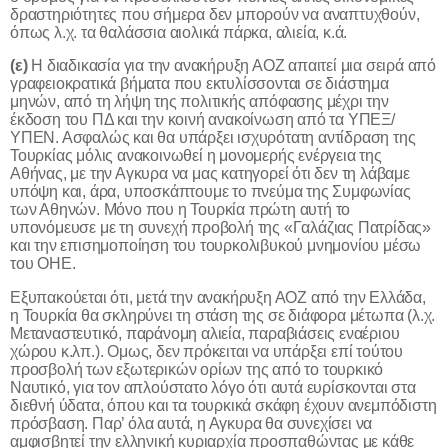
δραστηριότητες που σήμερα δεν μπορούν να αναπτυχθούν,
όπως λ.χ. τα θαλάσσια αιολικά πάρκα, αλιεία, κ.ά.
(ε)
Η διαδικασία για την ανακήρυξη ΑΟΖ απαιτεί μια σειρά από
γραφειοκρατικά βήματα που εκτυλίσσονται σε διάστημα
μηνών, από τη λήψη της πολιτικής απόφασης μέχρι την
έκδοση του ΠΔ και την κοινή ανακοίνωση από τα ΥΠΕΞ/
ΥΠΕΝ. Ασφαλώς και θα υπάρξει ισχυρότατη αντίδραση της
Τουρκίας μόλις ανακοινωθεί η μονομερής ενέργεια της
Αθήνας, με την Αγκυρα να μας κατηγορεί ότι δεν τη λάβαμε
υπόψη και, άρα, υποσκάπτουμε το πνεύμα της Συμφωνίας
των Αθηνών. Μόνο που η Τουρκία πρώτη αυτή το
υπονόμευσε με τη συνεχή προβολή της «Γαλάζιας Πατρίδας»
και την επισημοποίηση του τουρκολιβυκού μνημονίου μέσω
του ΟΗΕ.
Εξυπακούεται ότι, μετά την ανακήρυξη ΑΟΖ από την Ελλάδα,
η Τουρκία θα σκληρύνει τη στάση της σε διάφορα μέτωπα (λ.χ.
Μεταναστευτικό, παράνομη αλιεία, παραβιάσεις εναέριου
χώρου κ.λπ.). Ομως, δεν πρόκειται να υπάρξει επί τούτου
προσβολή των εξωτερικών ορίων της από το τουρκικό
Ναυτικό, για τον απλούστατο λόγο ότι αυτά ευρίσκονται στα
διεθνή ύδατα, όπου και τα τουρκικά σκάφη έχουν ανεμπόδιστη
πρόσβαση. Παρ’ όλα αυτά, η Αγκυρα θα συνεχίσει να
αμφισβητεί την ελληνική κυριαρχία προσπαθώντας με κάθε