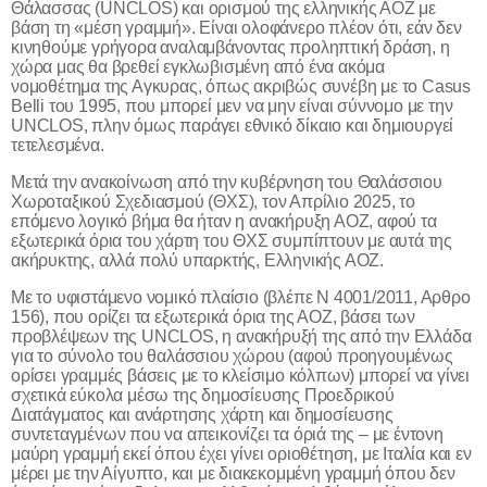
Θάλασσας (
UNCLOS
) και ορισμού της ελληνικής ΑΟΖ με
βάση τη «μέση γραμμή». Είναι ολοφάνερο πλέον ότι, εάν δεν
κινηθούμε γρήγορα αναλαμβάνοντας προληπτική δράση, η
χώρα μας θα βρεθεί εγκλωβισμένη από ένα ακόμα
νομοθέτημα της Αγκυρας, όπως ακριβώς συνέβη με το
Casus
Belli
του 1995, που μπορεί μεν να μην είναι σύννομο με την
UNCLOS
, πλην όμως παράγει εθνικό δίκαιο και δημιουργεί
τετελεσμένα.
Μετά την ανακοίνωση από την κυβέρνηση του Θαλάσσιου
Χωροταξικού Σχεδιασμού (ΘΧΣ), τον Απρίλιο 2025, το
επόμενο λογικό βήμα θα ήταν η ανακήρυξη ΑΟΖ, αφού τα
εξωτερικά όρια του χάρτη του ΘΧΣ συμπίπτουν με αυτά της
ακήρυκτης, αλλά πολύ υπαρκτής, Ελληνικής ΑΟΖ.
Με το υφιστάμενο νομικό πλαίσιο (βλέπε Ν 4001/2011, Αρθρο
156), που ορίζει τα εξωτερικά όρια της ΑΟΖ, βάσει των
προβλέψεων της
UNCLOS
, η ανακήρυξή της από την Ελλάδα
για το σύνολο του θαλάσσιου χώρου (αφού προηγουμένως
ορίσει γραμμές βάσεις με το κλείσιμο κόλπων) μπορεί να γίνει
σχετικά εύκολα μέσω της δημοσίευσης Προεδρικού
Διατάγματος και ανάρτησης χάρτη και δημοσίευσης
συντεταγμένων που να απεικονίζει τα όριά της – με έντονη
μαύρη γραμμή εκεί όπου έχει γίνει οριοθέτηση, με Ιταλία και εν
μέρει με την Αίγυπτο, και με διακεκομμένη γραμμή όπου δεν