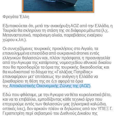
Φρεγάτα Έλλη
Εξυπακούεται ότι, μετά την ανακήρυξη ΑΟΖ από την Ελλάδα, η
Τουρκία θα σκληρύνει τη στάση της σε διάφορα μέτωπα (λ.χ.
Μεταναστευτικό, παράνομη αλιεία, παραβιάσεις εναέριου
χώρου κ.λπ.).
Οι συνεχιζόμενες τουρκικές προκλήσεις στο Αιγαίο, τα
επανειλημμένα επεισόδια από ουκρανικά
drones
εντός
ελληνικών θαλασσών και, πλέον πρόσφατα, η προαναγγελία
από την Αγκυρα της κατάρτισης νομοσχεδίου εθνικού δικαίου
που θα προσδιορίζει τα όρια της τουρκικής δικαιοδοσίας και
θα κωδικοποιεί το δόγμα της «Γαλάζιας Πατρίδας»
επαναφέρουν μετ’ επιτάσεως την ανάγκη η Ελλάδα να
ξεκαθαρίσει τη θέση της σε ό,τι αφορά τα όρια
της
Αποκλειστικής Οικονομικής Ζώνης της (ΑΟΖ)
.
Εδώ που φθάσαμε, με την Αγκυρα να θέτει κυριολεκτικά βέτο,
και να το επιβάλλει, εμποδίζοντας κάθε τεχνικό έργο που
επιχειρούμε εντός των θαλασσών μας (ηλεκτρικά καλώδια,
οπτικές ίνες), δεν αρκούν πλέον οι δηλώσεις από τον ΥΠΕΞ Γ.
Γεραπετρίτη περί σεβασμού του Διεθνούς Δικαίου της