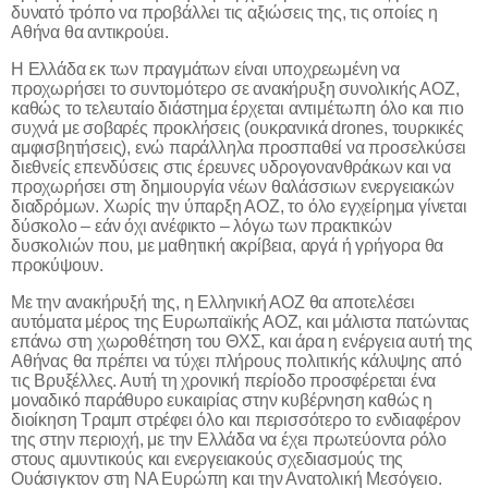
δυνατό τρόπο να προβάλλει τις αξιώσεις της, τις οποίες η
Αθήνα θα αντικρούει.
Η Ελλάδα εκ των πραγμάτων είναι υποχρεωμένη να
προχωρήσει το συντομότερο σε ανακήρυξη συνολικής ΑΟΖ,
καθώς το τελευταίο διάστημα έρχεται αντιμέτωπη όλο και πιο
συχνά με σοβαρές προκλήσεις (ουκρανικά
drones
, τουρκικές
αμφισβητήσεις), ενώ παράλληλα προσπαθεί να προσελκύσει
διεθνείς επενδύσεις στις έρευνες υδρογονανθράκων και να
προχωρήσει στη δημιουργία νέων θαλάσσιων ενεργειακών
διαδρόμων. Χωρίς την ύπαρξη ΑΟΖ, το όλο εγχείρημα γίνεται
δύσκολο – εάν όχι ανέφικτο – λόγω των πρακτικών
δυσκολιών που, με μαθητική ακρίβεια, αργά ή γρήγορα θα
προκύψουν.
Με την ανακήρυξή της, η Ελληνική ΑΟΖ θα αποτελέσει
αυτόματα μέρος της Ευρωπαϊκής ΑΟΖ, και μάλιστα πατώντας
επάνω στη χωροθέτηση του ΘΧΣ, και άρα η ενέργεια αυτή της
Αθήνας θα πρέπει να τύχει πλήρους πολιτικής κάλυψης από
τις Βρυξέλλες. Αυτή τη χρονική περίοδο προσφέρεται ένα
μοναδικό παράθυρο ευκαιρίας στην κυβέρνηση καθώς η
διοίκηση Τραμπ στρέφει όλο και περισσότερο το ενδιαφέρον
της στην περιοχή, με την Ελλάδα να έχει πρωτεύοντα ρόλο
στους αμυντικούς και ενεργειακούς σχεδιασμούς της
Ουάσιγκτον στη ΝΑ Ευρώπη και την Ανατολική Μεσόγειο.