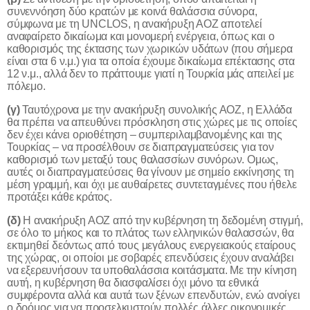
συνεννόηση δύο κρατών με κοινά θαλάσσια σύνορα,
σύμφωνα με τη
UNCLOS
, η ανακήρυξη ΑΟΖ αποτελεί
αναφαίρετο δικαίωμα και μονομερή ενέργεια, όπως και ο
καθορισμός της έκτασης των χωρικών υδάτων (που σήμερα
είναι στα 6 ν.μ.) για τα οποία έχουμε δικαίωμα επέκτασης στα
12 ν.μ., αλλά δεν το πράττουμε γιατί η Τουρκία μάς απειλεί με
πόλεμο.
(γ)
Ταυτόχρονα με την ανακήρυξη συνολικής ΑΟΖ, η Ελλάδα
θα πρέπει να απευθύνει πρόσκληση στις χώρες με τις οποίες
δεν έχει κάνει οριοθέτηση – συμπεριλαμβανομένης και της
Τουρκίας – να προσέλθουν σε διαπραγματεύσεις για τον
καθορισμό των μεταξύ τους θαλασσίων συνόρων. Ομως,
αυτές οι διαπραγματεύσεις θα γίνουν με σημείο εκκίνησης τη
μέση γραμμή, και όχι με αυθαίρετες συντεταγμένες που ήθελε
προτάξει κάθε κράτος.
(δ)
Η ανακήρυξη ΑΟΖ από την κυβέρνηση τη δεδομένη στιγμή,
σε όλο το μήκος και το πλάτος των ελληνικών θαλασσών, θα
εκτιμηθεί δεόντως από τους μεγάλους ενεργειακούς εταίρους
της χώρας, οι οποίοι με σοβαρές επενδύσεις έχουν αναλάβει
να εξερευνήσουν τα υποθαλάσσια κοιτάσματα. Με την κίνηση
αυτή, η κυβέρνηση θα διασφαλίσει όχι μόνο τα εθνικά
συμφέροντα αλλά και αυτά των ξένων επενδυτών, ενώ ανοίγει
ο δρόμος για να προσελκυστούν πολλές άλλες οικονομικές