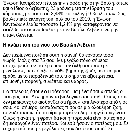
Ένωση Κεντρώων πέτυχε την είσοδό της στην Βουλή, όπως
και ο ίδιος ο Λεβέντης, 23 χρόνια μετά την ίδρυση του
κόμματος, με ποσοστό 3,43% και εκλογή 9 βουλευτών.
Στις
βουλευτικές εκλογές του Ιουλίου του 2019, η Ένωση
Κεντρώων έλαβε ποσοστό 1,24% μην καταφέροντας να
εισέλθει στο κοινοβούλιο, με τον Βασίλη Λεβέντη να μην
επανεκλέγεται.
H
ανάρτηση του γιου του Βασίλη Λεβέντη
Δεν περίμενα ποτέ ότι αυτή η στιγμή θα ερχόταν τόσο
νωρίς.
Μόλις στα 75 σου. Με μεγάλο πόνο σήμερα
αποχαιρετώ τον πατέρα μου. Τον άνθρωπο που με
μεγάλωσε, με στήριξε σε κάθε βήμα της ζωής μου και μου
έμαθε, με το παράδειγμά του, τι σημαίνει αξιοπρέπεια,
επιμονή, υπομονή, συνέπεια και θάρρος.
Για πολλούς ήσουν ο Πρόεδρος. Για μένα ήσουν απλώς ο
πατέρας μου. Δεν ήμουν το βιολογικό σου παιδί. Όμως ποτέ
δεν με έκανες να αισθανθώ ότι ήμουν κάτι λιγότερο από γιος
σου. Και σήμερα, κοιτάζοντας πίσω σε μια ολόκληρη ζωή,
συνειδητοποιώ ότι το αίμα μπορεί να δημιουργεί συγγένεια.
Όμως η αγάπη, η φροντίδα και η παρουσία είναι αυτές που
δημιουργούν έναν πατέρα. Και εσύ ήσουν ο πατέρας μου. Σε
ευχαριστώ που με μεγάλωσες σαν δικό σου παιδί. Σε