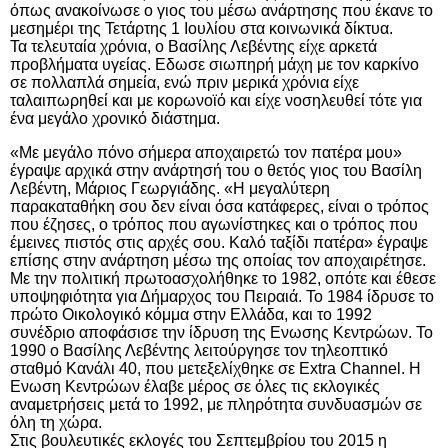
όπως ανακοίνωσε ο γιος του μέσω ανάρτησης που έκανε το
μεσημέρι της Τετάρτης 1 Ιουλίου στα κοινωνικά δίκτυα.
Τα τελευταία χρόνια, ο Βασίλης Λεβέντης είχε αρκετά
προβλήματα υγείας. Εδωσε σιωπηρή μάχη με τον καρκίνο
σε πολλαπλά σημεία, ενώ πριν μερικά χρόνια είχε
ταλαιπωρηθεί και με κορωνοϊό και είχε νοσηλευθεί τότε για
ένα μεγάλο χρονικό διάστημα.
«Με μεγάλο πόνο σήμερα αποχαιρετώ τον πατέρα μου»
έγραψε αρχικά στην ανάρτησή του ο θετός γιος του Βασίλη
Λεβέντη, Μάριος Γεωργιάδης.
«Η μεγαλύτερη
παρακαταθήκη σου δεν είναι όσα κατάφερες, είναι ο τρόπος
που έζησες, ο τρόπος που αγωνίστηκες και ο τρόπος που
έμεινες πιστός στις αρχές σου. Καλό ταξίδι πατέρα» έγραψε
επίσης στην ανάρτηση μέσω της οποίας τον αποχαιρέτησε.
Με την πολιτική πρωτοασχολήθηκε το 1982, οπότε και έθεσε
υποψηφιότητα για Δήμαρχος του Πειραιά. Το 1984 ίδρυσε το
πρώτο Οικολογικό κόμμα στην Ελλάδα, και το 1992
συνέδριο αποφάσισε την ίδρυση της Ενωσης Κεντρώων. Το
1990 ο Βασίλης Λεβέντης λειτούργησε τον τηλεοπτικό
σταθμό Κανάλι 40, που μετεξελίχθηκε σε
Extra
Channel
. Η
Ενωση Κεντρώων έλαβε μέρος σε όλες τις εκλογικές
αναμετρήσεις μετά το 1992, με πληρότητα συνδυασμών σε
όλη τη χώρα.
Στις βουλευτικές εκλογές του Σεπτεμβρίου του 2015 η