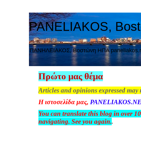
PANELIAKOS, Bos
ΠAΝΗΛΕΙΑΚΟΣ, Βοστώνη ΗΠΑ paneliakos.
Πρώτο μας θέμα
Articles and opinions expressed may 
Η
ιστοσελίδα
μας
,
PANELIAKOS.NE
You can translate this blog in over 1
navigating. See you again.
.