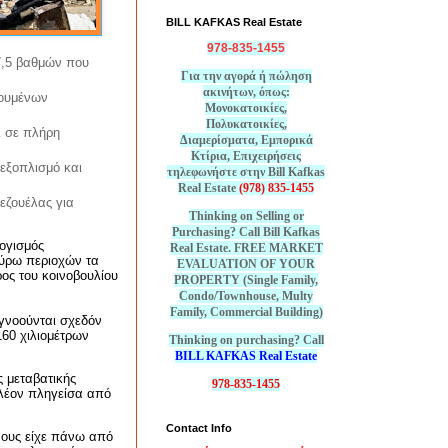
BILL KAFKAS Real Estate
978-835-1455
 7,5 βαθμών που
Για την αγορά ή πώληση
ακινήτων, όπως:
οουμένων
Μονοκατοικίες,
Πολυκατοικίες,
ι σε πλήρη
Διαμερίσματα, Εμπορικά
Κτίρια, Επιχειρήσεις
εξοπλισμό και
τηλεφωνήστε στην Bill Kafkas
Real Estate
(978) 835-1455
νεζουέλας για
Thinking on Selling or
Purchasing? Call Bill Kafkas
ογισμός
Real Estate. FREE MARKET
γύρω περιοχών τα
EVALUATION OF YOUR
ος του κοινοβουλίου
PROPERTY (Single Family,
Condo/Townhouse, Multy
Family, Commercial Building)
γνοούνται σχεδόν
160 χιλιομέτρων
Thinking on purchasing? Call
BILL KAFKAS Real Estate
 μεταβατικής
978-835-1455
πλέον πληγείσα από
Contact Info
νους είχε πάνω από