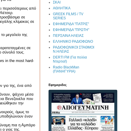
ΣΚΑΙ
ΑΘΛΗΤΙΚΑ
ει περισσότερους από
Φλέτσερ.
GREEK FILMS / TV
 προσβάσιμα σε
SERIES
μεγάλης κλίμακας σε
ΕΦΗΜΕΡΙΔΑ "ΠΑΤΡΙΣ"
ΕΦΗΜΕΡΙΔΑ "ΠΡΩΤΗ"
το μεγαλείο της
ΠΕΡΣΑΙΝΑ ΗΛΕΙΑΣ
ΕΛΛΗΝΙΚΟ ΡΑΔΙΟΦΩΝΟ
ΡΑΔΙΟΦΩΝΙΚΟΙ ΣΤΑΘΜΟΙ
παρατεταγμένες σε
Ν.ΗΛΕΙΑΣ
ο σύνολό τους.
DERTI FM (Για πολλα
ors in the most hard-
Ντερτια!)
Radio BlackMan
(ΠΑΝΗΓΥΡΙΑ)
Εφημεριδες
ν γιο της, ένα από
άνουν, ψάχνει μέσα
εια Βενεζουέλα που
ημειώθηκαν την
νεκρούς, όμως το
ν υποδηλώνουν έναν
αδύναμη πια η Αμπάρο
 ο γιος της.