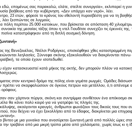
αι εδώ, επομένως σας παρακαλώ, ελάτε, στείλτε συνεργεία», εκλιπαρεί η γυν
ουσία βοήθειας από την κυβέρνηση. «Δεν υπάρχει καν νερό», λέει.
ντρο, 23 ετών, φόρεσε το κράνος του εθελοντή πυροσβέστη για να τη βοηθήσ
», λέει ξεσπώντας σε λυγμούς.
μια πόλη περίπου 25.000 κατοίκων, που βρίσκεται σε απόσταση 40 χιλιομέτ
 συνοικία της μεσαίας τάξης όπου η ντελ Γιουδίτσε συνεχίζει τις έρευνές της,
 πισίνα καταστράφηκαν από τη διπλή σεισμική δόνηση.
 ζωντανή»
ος της Βενεζουέλας, Ντέλσι Ροδρίγκες, επισκέφθηκε χθες καταστραμμένη πε
ειώνονται λεηλασίες. Σύννεφα σκόνης εξακολουθούν να διακρίνονται πάνω
αραϊβική, τα οποία έχουν ισοπεδωθεί.
 είχαν κατασκευαστεί κατά μήκος της ακτής, δεν μπορούν πλέον να κατοικ
ολοσχερώς.
ματος στον κεντρικό δρόμο της πόλης είναι γεμάτα ρωγμές. Ομάδες διάσωση
 πρέπει να σκαρφαλώσουν σε όγκους πετρών και μετάλλου, ό,τι απένειμε 
 ορόφους.
σαν σαν χάρτινοι πύργοι, σκόνη και συντρίμμια συνθέτουν ένα απόκοσμο σκ
ουέλα θα κάνει πολύ καιρό για να γιατρέψει τις πληγές της.
οκάλυψης, ακούγονται κραυγές, άνθρωποι φωνάζουν τους δικούς τους που α
τιού, που δείχνει να έχει ξεκολλήσει από το έδαφος, διακρίνεται μια επιγρ
ζωντανή».
το βίντεο με μια γυναίκα που ανασύρεται ζωντανή μετά από πολλές ώρες στα 
α την τραβάνε από μια μικρή τρύπα μέσα από χαλάσματα, χωρίς ίσως κι η ίδ