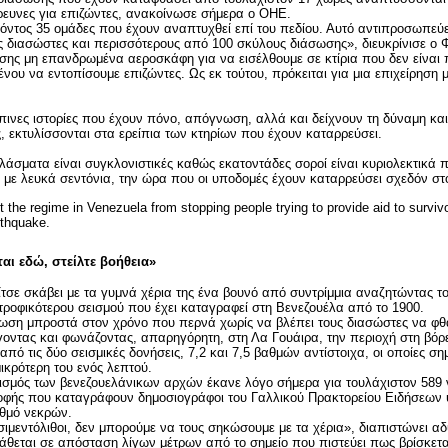
ρευνες για επιζώντες, ανακοίνωσε σήμερα ο ΟΗΕ.
όντος 35 ομάδες που έχουν αναπτυχθεί επί του πεδίου. Αυτό αντιπροσωπεύ
υς διασώστες και περισσότερους από 100 σκύλους διάσωσης», διευκρίνισε ο 
σης μη επανδρωμένα αεροσκάφη για να εισέλθουμε σε κτίρια που δεν είναι
νου να εντοπίσουμε επιζώντες. Ως εκ τούτου, πρόκειται για μια επιχείρηση 
πινες ιστορίες που έχουν πόνο, απόγνωση, αλλά και δείχνουν τη δύναμη και 
 εκτυλίσσονται στα ερείπια των κτηρίων που έχουν καταρρεύσει.
αλάσματα είναι συγκλονιστικές καθώς εκατοντάδες σοροί είναι κυριολεκτικά 
 με λευκά σεντόνια, την ώρα που οι υποδομές έχουν καταρρεύσει σχεδόν στ
 the regime in Venezuela from stopping people trying to provide aid to surviv
rthquake.
αι εδώ, στείλτε βοήθεια»
τσε σκάβει με τα γυμνά χέρια της
ένα βουνό από συντρίμμια αναζητώντας το
τροφικότερου σεισμού που έχει καταγραφεί στη Βενεζουέλα από το 1900.
ωση μπροστά στον χρόνο που περνά χωρίς να βλέπει τους διασώστες να φθ
οντας και φωνάζοντας, απαρηγόρητη, στη Λα Γουάιρα, την περιοχή στη βόρ
πό τις δύο σεισμικές δονήσεις, 7,2 και 7,5 βαθμών αντίστοιχα, οι οποίες σ
ικρότερη του ενός λεπτού.
ισμός των βενεζουελάνικων αρχών έκανε λόγο σήμερα για τουλάχιστον 589 
ροφής που καταγράφουν δημοσιογράφοι του Γαλλικού Πρακτορείου Ειδήσεω
ιθμό νεκρών.
τσιμεντόλιθοι, δεν μπορούμε να τους σηκώσουμε με τα χέρια», διαπιστώνει 
κάθεται σε απόσταση λίγων μέτρων από το σημείο που πιστεύει πως βρίσκεται