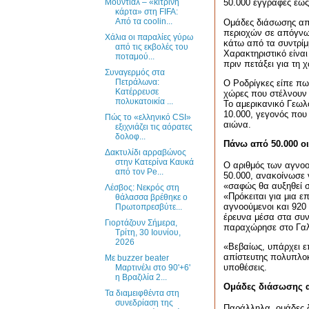
Μουντιάλ – «κίτρινη
50.000 εγγραφές έως
κάρτα» στη FIFA:
Από τα coolin...
Ομάδες διάσωσης από
περιοχών σε απόγνωσ
Χάλια οι παραλίες γύρω
κάτω από τα συντρίμμ
από τις εκβολές του
Χαρακτηριστικό είναι
ποταμού...
πριν πετάξει για τη 
Συναγερμός στα
Πετράλωνα:
Ο Ροδρίγκες είπε πω
Κατέρρευσε
χώρες που στέλνουν 
πολυκατοικία ...
Το αμερικανικό Γεωλο
10.000, γεγονός που 
Πώς το «ελληνικό CSI»
αιώνα.
εξιχνιάζει τις αόρατες
δολοφ...
Πάνω από 50.000 ο
Δακτυλίδι αρραβώνος
στην Κατερίνα Καυκά
Ο αριθμός των αγνοο
από τον Pe...
50.000, ανακοίνωσε 
«σαφώς θα αυξηθεί σ
Λέσβος: Νεκρός στη
«Πρόκειται για μια 
θάλασσα βρέθηκε ο
αγνοούμενοι και 920
Πρωτοπρεσβύτε...
έρευνα μέσα στα συν
Γιορτάζουν Σήμερα,
παραχώρησε στο Γαλλ
Τρίτη, 30 Ιουνίου,
2026
«Βεβαίως, υπάρχει ε
απίστευτης πολυπλοκ
Με buzzer beater
υποθέσεις.
Μαρτινέλι στο 90'+6'
η Βραζιλία 2...
Ομάδες διάσωσης α
Τα διαμειφθέντα στη
συνεδρίαση της
Παράλληλα, ομάδες 