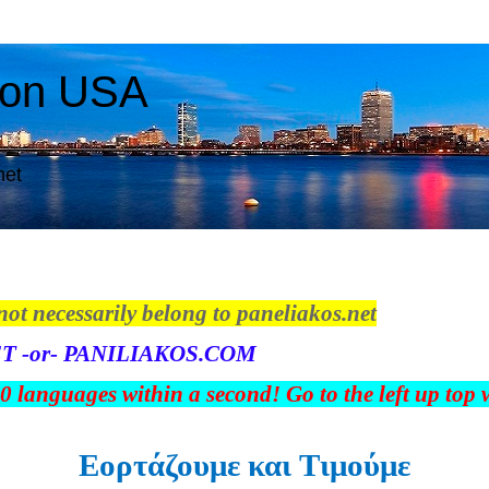
ton USA
net
not necessarily belong to paneliakos.net
T -or- PANILIAKOS.COM
00 languages within a second! Go to the left up top
Εορτάζουμε και Tιμούμε