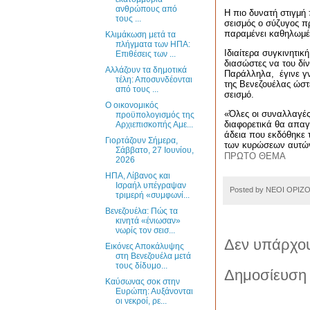
ανθρώπους από
Η πιο δυνατή στιγμή
τους ...
σεισμός ο σύζυγος π
παραμένει καθηλωμέν
Κλιμάκωση μετά τα
πλήγματα των ΗΠΑ:
Ιδιαίτερα συγκινητικ
Επιθέσεις των ...
διασώστες να του δί
Aλλάζουν τα δημοτικά
Παράλληλα,
έγινε γ
τέλη: Αποσυνδέονται
της Βενεζουέλας ώστ
από τους ...
σεισμό.
Ο οικονομικός
«Όλες οι συναλλαγές 
προϋπολογισμός της
διαφορετικά θα απαγ
Αρχιεπισκοπής Αμε...
άδεια που εκδόθηκε τ
Γιορτάζουν Σήμερα,
των κυρώσεων αυτώ
Σάββατο, 27 Ιουνίου,
ΠΡΩΤΟ ΘΕΜΑ
2026
ΗΠΑ, Λίβανος και
Ισραήλ υπέγραψαν
Posted by
ΝΕΟΙ ΟΡΙΖ
τριμερή «συμφωνί...
Βενεζουέλα: Πώς τα
κινητά «ένιωσαν»
νωρίς τον σεισ...
Δεν υπάρχου
Εικόνες Αποκάλυψης
στη Βενεζουέλα μετά
τους δίδυμο...
Δημοσίευση 
Καύσωνας σοκ στην
Ευρώπη: Αυξάνονται
οι νεκροί, ρε...