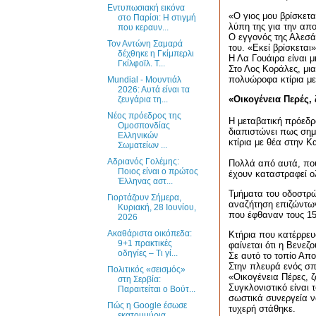
Εντυπωσιακή εικόνα
«Ο γιος μου βρίσκετ
στο Παρίσι: Η στιγμή
λύπη της για την απ
που κεραυν...
Ο εγγονός της Αλεσά
Τον Αντώνη Σαμαρά
του. «Εκεί βρίσκεται
δέχθηκε η Γκίμπερλι
Η Λα Γουάιρα είναι 
Γκίλφοϊλ. Τ...
Στο Λος Κοράλες, μια
πολυώροφα κτίρια με
Mundial - Μουντιάλ
2026: Αυτά είναι τα
«Οικογένεια Περές,
ζευγάρια τη...
Νέος πρόεδρος της
Η μεταβατική πρόεδρ
Ομοσπονδίας
διαπιστώνει πως σημ
Ελληνικών
κτίρια με θέα στην Κ
Σωματείων ...
Αδριανός Γολέμης:
Πολλά από αυτά, που
Ποιος είναι ο πρώτος
έχουν καταστραφεί 
Έλληνας αστ...
Τμήματα του οδοστρώ
Γιορτάζουν Σήμερα,
αναζήτηση επιζώντων
Κυριακή, 28 Ιουνίου,
που έφθαναν τους 15
2026
Ακαθάριστα οικόπεδα:
Κτήρια που κατέρρευ
9+1 πρακτικές
φαίνεται ότι η Βενεζ
οδηγίες – Τι γί...
Σε αυτό το τοπίο Απ
Στην πλευρά ενός σπι
Πολιτικός «σεισμός»
«Οικογένεια Πέρες, 
στη Σερβία:
Συγκλονιστικό είναι 
Παραιτείται ο Βούτ...
σωστικά συνεργεία ν
Πώς η Google έσωσε
τυχερή στάθηκε.
εκατομμύρια