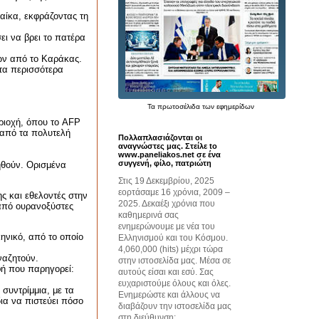
αίκα, εκφράζοντας τη
ει να βρει το πατέρα
ρων από το Καράκας.
 τα περισσότερα
Τα
πρωτοσέλιδα
των εφημερίδων
ριοχή, όπου το
AFP
 από τα πολυτελή
Πολλαπλασιάζονται οι
αναγνώστες μας. Στείλε to
www.paneliakos.net σε ένα
συγγενή, φίλο, πατριώτη
ηθούν. Ορισμένα
Στις 19 Δεκεμβρίου, 2025
εορτάσαμε 16 χρόνια, 2009 –
ς και εθελοντές στην
2025. Δεκαέξι χρόνια που
από ουρανοξύστες
καθημερινά σας
ενημερώνουμε με νέα του
ηνικό, από το οποίο
Ελληνισμού και του Κόσμου.
4,060,000 (hits) μέχρι τώρα
ναζητούν.
στην ιστοσελίδα μας. Μέσα σε
αφή που παρηγορεί:
αυτούς είσαι και εσύ. Σας
ευχαριστούμε όλους και όλες.
συντρίμμια, με τα
Ενημερώστε και άλλους να
ια να πιστεύει πόσο
διαβάζουν την ιστοσελίδα μας
στη διεύθυνση: