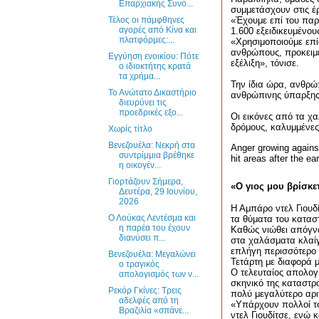
Επαρχιακής Συνό...
συμμετάσχουν στις έ
Τέλος οι πάμφθηνες
«Έχουμε επί του παρ
αγορές από Κίνα και
1.600 εξειδικευμένο
πλατφόρμες:...
«Χρησιμοποιούμε επί
ανθρώπους, προκειμέ
Εγγύηση ενοικίου: Πότε
εξέλιξη», τόνισε.
ο ιδιοκτήτης κρατά
τα χρήμα...
Την ίδια ώρα, ανθρώ
Το Ανώτατο Δικαστήριο
ανθρώπινης ύπαρξης,
διευρύνει τις
προεδρικές εξο...
Οι εικόνες από τα χ
δρόμους, καλυμμένες
Χωρίς τίτλο
Βενεζουέλα: Νεκρή στα
Anger growing against
συντρίμμια βρέθηκε
hit areas after the ea
η οικογέν...
Γιορτάζουν Σήμερα,
«Ο γιος μου βρίσκετ
Δευτέρα, 29 Ιουνίου,
2026
Η Αμπάρο ντελ Γιουδί
Ο Λούκας Λεντέσμα και
τα θύματα του κατασ
η παρέα του έχουν
Καθώς νιώθει απόγν
διανύσει π...
στα χαλάσματα κλαίγ
επλήγη περισσότερο α
Βενεζουέλα: Μεγαλώνει
Τετάρτη με διαφορά μ
ο τραγικός
Ο τελευταίος απολογ
απολογισμός των ν...
σκηνικό της καταστ
Ρεκόρ Γκίνες: Τρεις
πολύ μεγαλύτερο αρ
αδελφές από τη
«Υπάρχουν πολλ
o
ί 
Βραζιλία «σπάνε...
ντελ Γιουδίτσε, ενώ 