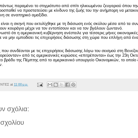
 πάντως παραμένει το στιγμιότυπο από σπίτι ηλικιωμένου ζευγαριού όπου τη
ροσπαθεί να προστατεύσει με κίνδυνο της ζωής του την ανήμπορη να μετακι
η σε αναπηρικό αμαξίδιο.
ή είναι η σκηνή που εκτυλίχθηκε με τη διάσωση ενός σκύλου μέσα από τα συν
νουν κουράγιο μέχρι να τον εντοπίσουν και να τον βγάλουν ζωντανό.
νωστό ότι η αμερικανική κυβέρνηση ανέστειλε για τέσσερις μήνες οικονομικέ
ε να μην εμποδίσει τις επιχειρήσεις διάσωσης στη χώρα που επλήγη από έν
που συνδέονται με τις επιχειρήσεις διάσωσης λόγω του σεισμού στη Βενεζου
ορεύονταν» από τις αμερικανικές κυρώσεις «επιτρέπονται» έως την 23η Οκ
ο βράδυ της Πέμπτης από το αμερικανικό υπουργείο Οικονομικών, το οποίο δ
ν.
ΟΝΤΕΣ
at
11:00 μ.μ.
ν σχόλια:
σχολίου