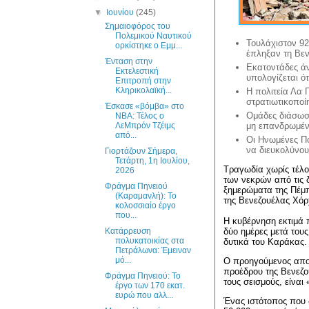
▼
Ιουνίου
(245)
Σημαιοφόρος του
Πολεμικού Ναυτικού
Τουλάχιστον 92
ορκίστηκε ο Εμμ...
έπληξαν τη Βεν
Ένταση στην
Εκατοντάδες ά
Εκτελεστική
υπολογίζεται ό
Επιτροπή στην
Κληρικολαϊκή...
Η πολιτεία Λα 
στρατιωτικοποίη
Έσκασε «βόμβα» στο
Ομάδες διάσωση
NBA: Τέλος ο
ΛεΜπρόν Τζέιμς
μη επανδρωμέν
από...
Οι Ηνωμένες Πο
να διευκολύνου
Γιορτάζουν Σήμερα,
Τετάρτη, 1η Ιουλίου,
Τραγωδία χωρίς τέλο
2026
των
νεκρών
από τις 
Φράγμα Πηνειού
ξημερώματα της Πέμπ
(Καραμανλή): Το
της Βενεζουέλας Χόρ
κολοσσιαίο έργο
που...
Η κυβέρνηση εκτιμά
Κατάρρευση
δύο ημέρες μετά του
πολυκατοικίας στα
δυτικά του Καράκας.
Πετράλωνα: Έμειναν
μό...
O
προηγούμενος απολ
προέδρου της Βενεζο
Φράγμα Πηνειού: Το
τους σεισμούς, είναι
έργο των 170 εκατ.
ευρώ που αλλ...
Ένας ιστότοπος που 