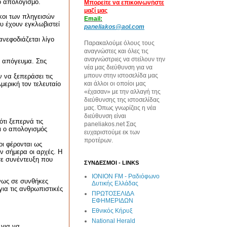
ο απολογισμό.
Μπορείτε να επικοινωνήστε
μαζί μας
κοι των πληγεισών
Email:
υ έχουν εγκλωβιστεί
paneliakos@aol.com
ανεφοδιάζεται λίγο
Παρακαλούμε όλους τους
αναγνώστες και όλες τις
αναγνώστριες να στείλουν την
 απόγευμα. Στις
νέα μας διεύθυνση για να
μπουν στην ιστοσελίδα μας
 να ξεπεράσει τις
μερική τον τελευταίο
και άλλοι οι οποίοι μας
«έχασαν» με την αλλαγή της
διεύθυνσης της ιστοσελίδας
μας. Όπως γνωρίζεις η νέα
διεύθυνση είναι
τι ξεπερνά τις
paneliakos.net Σας
ι ο απολογισμός
ευχαριστούμε εκ των
προτέρων.
οι φέρονται ως
ν σήμερα οι αρχές. Η
σε συνέντευξη που
ΣΥΝΔΕΣΜΟΙ - LINKS
IONION FM - Ραδιόφωνο
νως σε συνθήκες
Δυτικής Ελλάδας
ια τις ανθρωπιστικές
ΠΡΩΤΟΣΕΛΙΔΑ
ΕΦΗΜΕΡΙΔΩΝ
Εθνικός Κήρυξ
National Herald
για να