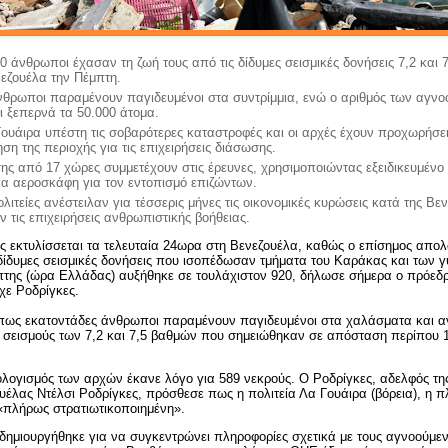
0 άνθρωποι έχασαν τη ζωή τους από τις δίδυμες σεισμικές δονήσεις 7,2 και
εζουέλα την Πέμπτη.
νθρωποι παραμένουν παγιδευμένοι στα συντρίμμια, ενώ ο αριθμός των αγν
τι ξεπερνά τα 50.000 άτομα.
Γουάιρα υπέστη τις σοβαρότερες καταστροφές και οι αρχές έχουν προχωρήσε
ση της περιοχής για τις επιχειρήσεις διάσωσης.
ς από 17 χώρες συμμετέχουν στις έρευνες, χρησιμοποιώντας εξειδικευμένο 
α αεροσκάφη για τον εντοπισμό επιζώντων.
λιτείες ανέστειλαν για τέσσερις μήνες τις οικονομικές κυρώσεις κατά της Βε
ν τις επιχειρήσεις ανθρωπιστικής βοήθειας.
ς εκτυλίσσεται τα τελευταία 24ωρα στη
Βενεζουέλα
, καθώς ο επίσημος απολ
δίδυμες σεισμικές δονήσεις που ισοπέδωσαν τμήματα του
Καράκας
και των 
της (ώρα Ελλάδας) αυξήθηκε σε τουλάχιστον 920, δήλωσε σήμερα ο πρόεδρ
χε Ροδρίγκες.
 πως εκατοντάδες άνθρωποι παραμένουν παγιδευμένοι στα χαλάσματα και α
ς σεισμούς των 7,2 και 7,5 βαθμών που σημειώθηκαν σε απόσταση περίπου 
ογισμός των αρχών έκανε λόγο για 589 νεκρούς. Ο Ροδρίγκες, αδελφός της
υέλας Ντέλσι Ροδρίγκες, πρόσθεσε πως η πολιτεία Λα Γουάιρα (βόρεια), η 
 «πλήρως στρατιωτικοποιημένη».
δημιουργήθηκε για να συγκεντρώνει πληροφορίες σχετικά με τους αγνοούμε