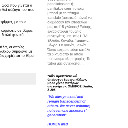
paneliakos.net ή
ν ώρα που γίνεται ο
paniliakos.com η οποία
νηθεί σύζυγό του που
μπορεί με το πάτημα
translate (αριστερά πάνω) να
τρίμμια, με τους
διαβάσουν την ιστοσελίδα
μας σε 115 γλώσσες! Επίσης,
ς κυρώσεις σε βάρος
ευχαριστούμε τους/τις
α διπλό φονικό
συνεργάτες μας, στις ΗΠΑ,
Ελλάδα, Καναδά, Γερμανία,
Βέλγιο, Ολλανδία, Γαλλία…
έλα, οι οποίες
Όπως ευχαριστούμε και όλα
τωβρίου σύμφωνα με
τα δίκτυα από τα οποία
ιαχειρίζεται το θέμα
παίρνουμε πληροφορίες. Το
ταξίδι μας συνεχίζεται…
"Αἰὲν ἀριστεύειν καὶ
ὑπείροχον ἔμμεναι ἄλλων,
μηδὲ γένος πατέρων
αἰσχυνέμεν». ΟΜΗΡΟΣ Ιλιάδα,
Ζ 208
"We always excel and
remain transcendent of
others. We never ashame;
not even one ancestors'
generation".
HOMER Iliad.