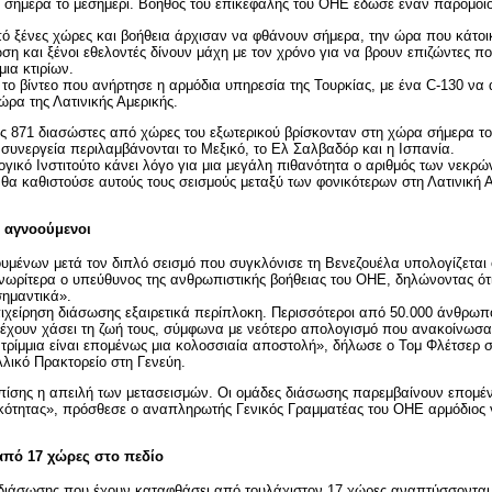
 σήμερα το μεσημέρι. Βοηθός του επικεφαλής του ΟΗΕ έδωσε έναν παρόμοι
 ξένες χώρες και βοήθεια άρχισαν να φθάνουν σήμερα, την ώρα που κάτοι
η και ξένοι εθελοντές δίνουν μάχη με τον χρόνο για να βρουν επιζώντες πο
ια κτιρίων.
 το βίντεο που ανήρτησε η αρμόδια υπηρεσία της Τουρκίας, με ένα
C
-130 να 
χώρα της Λατινικής Αμερικής.
ς 871 διασώστες από χώρες του εξωτερικού βρίσκονταν στη χώρα σήμερα το
συνεργεία περιλαμβάνονται το Μεξικό, το Ελ Σαλβαδόρ και η Ισπανία.
γικό Ινστιτούτο κάνει λόγο για μια μεγάλη πιθανότητα ο αριθμός των νεκρών
θα καθιστούσε αυτούς τους σεισμούς μεταξύ των φονικότερων στη Λατινική Α
ι αγνοούμενοι
υμένων μετά τον διπλό σεισμό που συγκλόνισε τη Βενεζουέλα υπολογίζεται ό
νωρίτερα ο υπεύθυνος της ανθρωπιστικής βοήθειας του ΟΗΕ, δηλώνοντας ότ
ημαντικά».
επιχείρηση διάσωσης εξαιρετικά περίπλοκη. Περισσότεροι από 50.000 άνθρωπ
 έχουν χάσει τη ζωή τους, σύμφωνα με νεότερο απολογισμό που ανακοίνωσα
τρίμμια είναι επομένως μια κολοσσιαία αποστολή», δήλωσε ο Τομ Φλέτσερ 
ικό Πρακτορείο στη Γενεύη.
πίσης η απειλή των μετασεισμών. Οι ομάδες διάσωσης παρεμβαίνουν επομέ
ότητας», πρόσθεσε ο αναπληρωτής Γενικός Γραμματέας του ΟΗΕ αρμόδιος γ
πό 17 χώρες στο πεδίο
διάσωσης που έχουν καταφθάσει από τουλάχιστον 17 χώρες αναπτύσσονται 