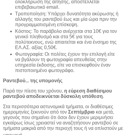
ολοκλήρωση της αίτησης, αποστέλλεται
επιβεβαιωτικό email.
Τροποποίηση: Υπάρχει δυνατότητα ακύρωσης ή
αλλαγής του ραντεβού έως και μία ώρα πριν την
προγραμματισμένη επίσκεψη.
Κόστος: Το παράβολο ανέρχεται στα 10€ για τον
γενικό πληθυσμό και στα 5€ για τους
πολύτεκνους, ενώ απαιτείται και ένα ένσημο της
ΕΛ.ΑΣ. αξίας 0,50€.
Φωτογραφία: Οι πολίτες έχουν την επιλογή είτε
να βγάλουν τη φωτογραφία απευθείας στην
υπηρεσία έκδοσης, είτε να επισκεφθούν έναν
πιστοποιημένο φωτογράφο.
Ραντεβού... της υπομονής
Παρά την πίεση του χρόνου,
η εύρεση διαθέσιμου
ραντεβού αποδεικνύεται δύσκολη υπόθεση
.
Στα περισσότερα αστυνομικά τμήματα, οι διαθέσιμες
ημερομηνίες ξεκινούν από τον
Σεπτέμβριο
και μετά,
γεγονός που σημαίνει ότι όσοι δεν έχουν μεριμνήσει
εγκαίρως ίσως χρειαστεί να αναζητήσουν ραντεβού σε
τμήματα μακριά από την περιοχή τους ή να οπλιστούν με