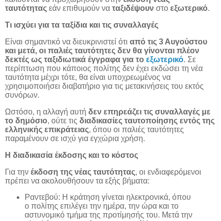
ταυτότητας
εάν επιθυμούν να
ταξιδέψουν
στο
εξωτερικό
.
Τι ισχύει για τα ταξίδια και τις συναλλαγές
Είναι σημαντικό να διευκρινιστεί ότι
από τις 3 Αυγούστου
και μετά, οι παλιές ταυτότητες δεν θα γίνονται πλέον
δεκτές ως ταξιδιωτικά έγγραφα για το
εξωτερικό
. Σε
περίπτωση που κάποιος πολίτης δεν έχει εκδώσει τη νέα
ταυτότητα μέχρι τότε, θα είναι υποχρεωμένος να
χρησιμοποιήσει διαβατήριο για τις μετακινήσεις του εκτός
συνόρων.
Ωστόσο, η αλλαγή αυτή
δεν επηρεάζει τις συναλλαγές με
το δημόσιο
, ούτε τις
διαδικασίες ταυτοποίησης εντός της
ελληνικής επικράτειας
, όπου οι παλιές ταυτότητες
παραμένουν σε ισχύ για εγχώρια χρήση.
Η διαδικασία έκδοσης και το κόστος
Για την
έκδοση της νέας ταυτότητας
, οι ενδιαφερόμενοι
πρέπει να ακολουθήσουν τα εξής βήματα:
Ραντεβού: Η κράτηση γίνεται ηλεκτρονικά, όπου
ο πολίτης επιλέγει την ημέρα, την ώρα και το
αστυνομικό τμήμα της προτίμησής του.
Μετά την