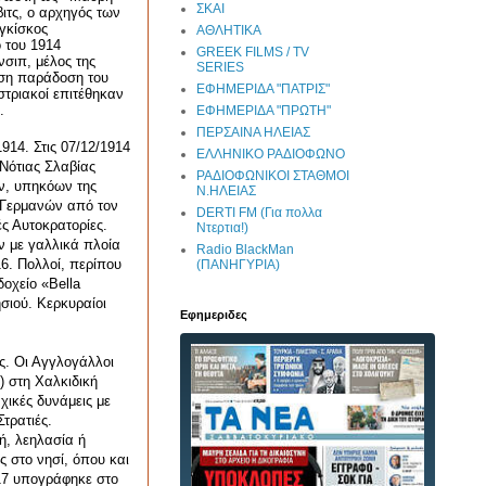
ΣΚΑΙ
βιτς, ο αρχηγός των
γκίσκος
ΑΘΛΗΤΙΚΑ
ο του 1914
GREEK FILMS / TV
νσιπ, μέλος της
SERIES
εση παράδοση του
ΕΦΗΜΕΡΙΔΑ "ΠΑΤΡΙΣ"
στριακοί επιτέθηκαν
.
ΕΦΗΜΕΡΙΔΑ "ΠΡΩΤΗ"
ΠΕΡΣΑΙΝΑ ΗΛΕΙΑΣ
914. Στις 07/12/1914
ΕΛΛΗΝΙΚΟ ΡΑΔΙΟΦΩΝΟ
Νότιας Σλαβίας
ΡΑΔΙΟΦΩΝΙΚΟΙ ΣΤΑΘΜΟΙ
ν, υπηκόων της
Ν.ΗΛΕΙΑΣ
ι Γερμανών από τον
DERTI FM (Για πολλα
ς Αυτοκρατορίες.
Ντερτια!)
ν με γαλλικά πλοία
Radio BlackMan
16. Πολλοί, περίπου
(ΠΑΝΗΓΥΡΙΑ)
δοχείο «
Bella
σιού. Κερκυραίοι
Εφημεριδες
ς. Οι Αγγλογάλλοι
) στη Χαλκιδική
χικές δυνάμεις με
τρατιές.
ή, λεηλασία ή
 στο νησί, όπου και
917 υπογράφηκε στο