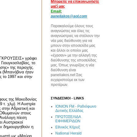
Μπορείτε να επικοινωνήστε
μαζί μας
Email:
paneliakos@aol.com
Παρακαλούμε όλους τους
αναγνώστες και όλες τις
αναγνώστριες να στείλουν την
νέα μας διεύθυνση για να
μπουν στην ιστοσελίδα μας
και άλλοι οι οποίοι μας
«έχασαν» με την αλλαγή της
ΥΓΚΡΟΥΣΕΙΣ» γράφει
διεύθυνσης της ιστοσελίδας
 Γιουγκοσλαβίας, το
μας. Όπως γνωρίζεις η νέα
σης» της περιοχής.
διεύθυνση είναι
a
(Μπανόβινα ήταν
paneliakos.net Σας
ς το 1997 και στην
ευχαριστούμε εκ των
προτέρων.
ΣΥΝΔΕΣΜΟΙ - LINKS
φους της Μακεδονίας
9 τ. χλμ). Η Αυστρία
IONION FM - Ραδιόφωνο
 στην Αδριατική και
Δυτικής Ελλάδας
ν Οθωμανών στους
ΠΡΩΤΟΣΕΛΙΔΑ
 Ανάλογη πίεση
ΕΦΗΜΕΡΙΔΩΝ
αι Αυστριακοί
ην δημιουργηθούν η
Εθνικός Κήρυξ
National Herald
γνωστή ως «Μαύρη