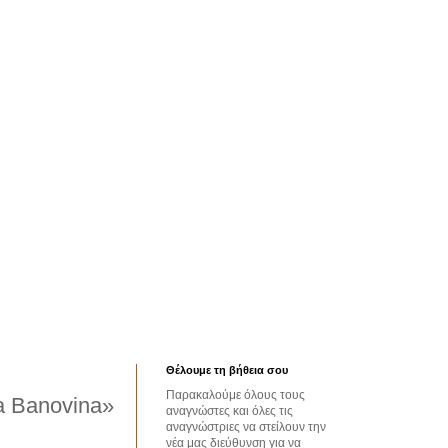
Θέλουμε τη βήθεια σου
Παρακαλούμε όλους τους
a Banovina»
αναγνώστες και όλες τις
αναγνώστριες να στείλουν την
νέα μας διεύθυνση για να