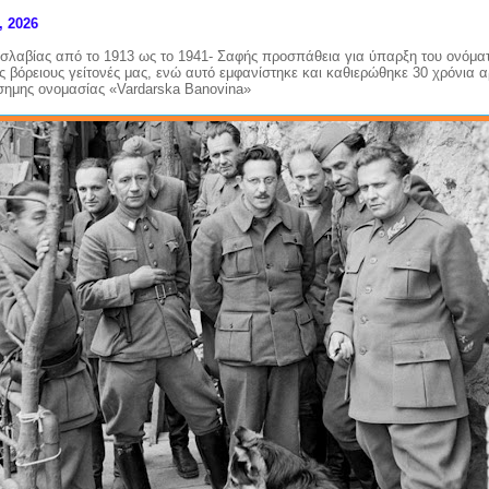
, 2026
κοσλαβίας από το 1913 ως το 1941- Σαφής προσπάθεια για ύπαρξη του ονόμ
 βόρειους γείτονές μας, ενώ αυτό εμφανίστηκε και καθιερώθηκε 30 χρόνια αρ
σημης ονομασίας «
Vardarska
Banovina
»