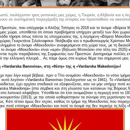
στό, τουλάχιστον τρεις γειτονικές μας χώρες, η Τουρκία, η Αλβανία και η λ
ουν σε συστηματική παραχάραξη της ιστορίας και προσπαθούν να οικειοποι
 Πρεσπών, που υπέγραψε ο Αλέξης Τσίπρας το 2018 και το όνομα «Βόρεια 
ή μας χώρα, υποτίθεται ότι όποια προβλήματα υπήρχαν μεταξύ των δύο χωρών
άδα τήρησε όπως πάντα τις υποχρεώσεις της, η λεγόμενη «Βόρεια Μακεδον
ς χώρας Γκαρντάνα Σιλιάνοφσκα- Ντάβκοβα και ο πρωθυπουργός Χρίστιαν Μ
ιλημμένα το όνομα «Μακεδονία» αναφερόμενοι στη χώρα τους, με τη δικαιολο
ι το όνομα «Μακεδονία» είναι «ιερό» (δήλωση Μιτσκόσκι στα τέλη του 2025) κ.
νται τυχόν παραβιάσεις της Συμφωνίας των Πρεσπών. Διατηρούμε πολλές επ
 από την ελληνική πλευρά… Ας πάμε όμως στο κυρίως θέμα του σημερινού μας
 «
Vardarska
Banovina
», στη «θέση» της η «
Vardarska
Makedonija
»!
ι πριν λίγο καιρό βέβαια, πριν ο Τίτο ονομάσει «Μακεδονία» το νότιο τμήμα
, αυτό λεγόταν «
Vardarska
Banovina
» (τουλάχιστον ως το 1941). Το «
Vardars
αδίκτυο, έχει αρχίσει σταδιακά να εξαφανίζεται, σαν να μην υπήρχε ποτέ κα
arska
Makedonija
» (στα σέρβικα και στη γλώσσα των κατοίκων της Βόρειας 
 στο λατινικό αλφάβητο. Υποτίθεται ότι έτσι ονομαζόταν η περιοχή από το 1
υκουρεστίου (1913), με την οποία καθορίστηκαν τα σύνορα στη χερσόνησο το
ς. Κάτι τέτοιο όμως δεν ισχύει, καθώς το τμήμα της Μακεδονίας που παραχ
ηκε ποτέ επίσημα «Μακεδονία» και ποτέ το όνομά της δεν περιείχε τη λέξη 