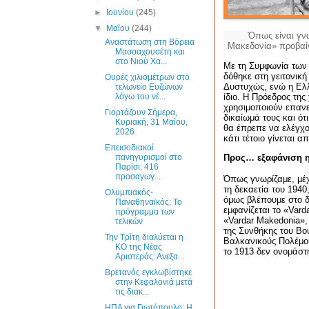
►
Ιουνίου
(245)
▼
Μαΐου
(244)
Όπως είναι γνω
Αναστάτωση στη Βόρεια
Μακεδονία» προβαίν
Μασσαχουσέτη και
στο Νιού Χα...
Με τη Συμφωνία των
δόθηκε στη γειτονικ
Ουρές χιλιομέτρων στο
Δυστυχώς, ενώ η Ελλ
τελωνείο Ευζώνων
λόγω του νέ...
ίδιο. Η Πρόεδρος τη
χρησιμοποιούν επανε
Γιορτάζουν Σήμερα,
δικαίωμά τους και ότ
Κυριακή, 31 Μαΐου,
θα έπρεπε να ελέγχο
2026
κάτι τέτοιο γίνεται
Επεισοδιακοί
πανηγυρισμοί στο
Προς… εξαφάνιση η
Παρίσι: 416
προσαγωγ...
Όπως γνωρίζαμε, μέχρ
τη δεκαετία του 1940
Ολυμπιακός-
όμως βλέπουμε στο δι
Παναθηναϊκός: Το
εμφανίζεται το «
Vard
πρόγραμμα των
«
Vardar
Makedonia
»,
τελικών
της Συνθήκης του Βο
Την Τρίτη διαλύεται η
Βαλκανικούς Πολέμου
ΚΟ της Νέας
το 1913 δεν ονομάστ
Αριστεράς: Ανεξα...
Βρετανός εγκλωβίστηκε
στην Κεφαλονιά μετά
τις διακ...
ΗΠΑ για Γιωτόπουλο: Η