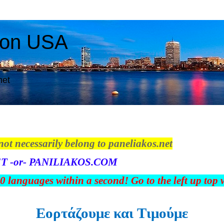
ton USA
net
not necessarily belong to paneliakos.net
T -or- PANILIAKOS.COM
00 languages within a second! Go to the left up top
Εορτάζουμε και Tιμούμε