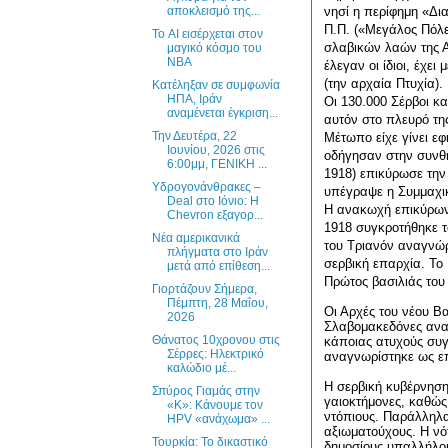
νησί η περίφημη «Δια
αποκλεισμό της...
Π.Π. («Μεγάλος Πόλε
Το AI εισέρχεται στον
σλαβικών λαών της Α
μαγικό κόσμο του
ΝΒΑ
έλεγαν οι ίδιοι, έχει
(την αρχαία Πτυχία).
Κατέληξαν σε συμφωνία
ΗΠΑ, Ιράν
Οι 130.000 Σέρβοι κα
αναμένεται έγκριση...
αυτόν στο πλευρό τη
Την Δευτέρα, 22
Μέτωπο είχε γίνει εφ
Ιουνίου, 2026 στις
οδήγησαν στην συνθ
6:00μμ, ΓΕΝΙΚΗ ...
1918) επικύρωσε τη
Υδρογονάνθρακες –
υπέγραψε η Συμμαχικ
Deal στο Ιόνιο: Η
Η ανακωχή επικύρων
Chevron εξαγορ...
1918 συγκροτήθηκε τ
Νέα αμερικανικά
του Τριανόν αναγνώρι
πλήγματα στο Ιράν
σερβική επαρχία. Το
μετά από επίθεση...
Πρώτος βασιλιάς του 
Γιορτάζουν Σήμερα,
Πέμπτη, 28 Μαΐου,
Οι Αρχές του νέου Β
2026
Σλαβομακεδόνες ανα
Θάνατος 10χρονου στις
κάποιας ατυχούς συγ
Σέρρες: Ηλεκτρικό
αναγνωρίστηκε ως επ
καλώδιο μέ...
Η σερβική κυβέρνηση
Σπύρος Γιαμάς στην
γαιοκτήμονες, καθώς
«Κ»: Κάνουμε τον
ντόπιους. Παράλληλα
HPV «ανάχωμα» ...
αξιωματούχους. Η νό
Τουρκία: Το δικαστικό
δημοσίους υπαλλήλο