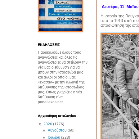
Δευτέρα, 11 Μαϊου
Η ιστορία της Γιουγ
από το 1913 από τους
αποσιώπηση της επί
ΕΚΔΗΛΩΣΕΙΣ
Παρακαλούμε όλους τους
αναγνώστες και όλες τις
αναγνώστριες να στείλουν την
νέα μας διεύθυνση για να
μπουν στην ιστοσελίδα μας
και άλλοι οι οποίοι μας
«έχασαν» με την αλλαγή της
διεύθυνσης της ιστοσελίδας
μας. Όπως γνωρίζεις η νέα
διεύθυνση είναι
paneliakos.net
Αρχειοθήκη ιστολογίου
▼
2026
(1776)
►
Αυγούστου
(60)
►
Ιουλίου
(228)