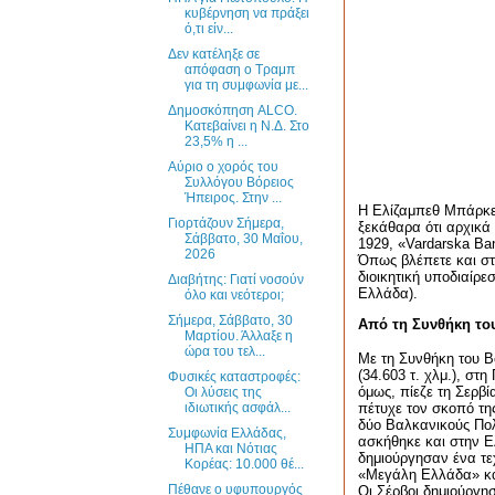
κυβέρνηση να πράξει
ό,τι είν...
Δεν κατέληξε σε
απόφαση ο Τραμπ
για τη συμφωνία με...
Δημοσκόπηση ALCO.
Κατεβαίνει η Ν.Δ. Στο
23,5% η ...
Αύριο ο χορός του
Συλλόγου Βόρειος
Ήπειρος. Στην ...
Η Ελίζαμπεθ Μπάρκ
Γιορτάζουν Σήμερα,
ξεκάθαρα ότι αρχικά 
Σάββατο, 30 Μαΐου,
1929, «
Vardarska
Ba
2026
Όπως βλέπετε και στ
διοικητική υποδιαίρε
Διαβήτης: Γιατί νοσούν
Ελλάδα).
όλο και νεότεροι;
Σήμερα, Σάββατο, 30
Από τη Συνθήκη το
Μαρτίου. Άλλαξε η
ώρα του τελ...
Με τη Συνθήκη του Β
(34.603 τ. χλμ.), στ
Φυσικές καταστροφές:
όμως, πίεζε τη Σερβ
Οι λύσεις της
πέτυχε τον σκοπό τη
ιδιωτικής ασφάλ...
δύο Βαλκανικούς Πολ
Συμφωνία Ελλάδας,
ασκήθηκε και στην Ελ
ΗΠΑ και Νότιας
δημιούργησαν ένα τε
Κορέας: 10.000 θέ...
«Μεγάλη Ελλάδα» κα
Πέθανε ο υφυπουργός
Οι Σέρβοι δημιούργη