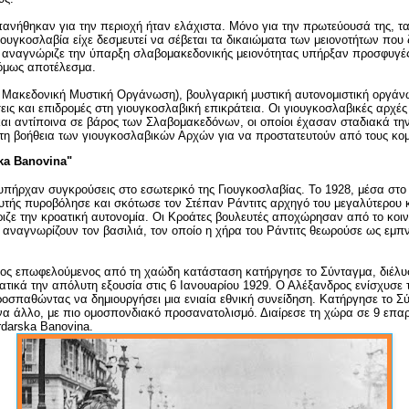
ανήθηκαν για την περιοχή ήταν ελάχιστα. Μόνο για την πρωτεύουσά της, τα
ιουγκοσλαβία είχε δεσμευτεί να σέβεται τα δικαιώματα των μειονοτήτων που
 αναγνώριζε την ύπαρξη σλαβομακεδονικής μειονότητας υπήρξαν προσφυγέ
 όμως αποτέλεσμα.
Μακεδονική Μυστική Οργάνωση), βουλγαρική μυστική αυτονομιστική οργάν
εις και επιδρομές στη γιουγκοσλαβική επικράτεια. Οι γιουγκοσλαβικές αρχές
και αντίποινα σε βάρος των Σλαβομακεδόνων, οι οποίοι έχασαν σταδιακά την
η βοήθεια των γιουγκοσλαβικών Αρχών για να προστατευτούν από τους κομ
ka
Banovina
"
υπήρχαν συγκρούσεις στο εσωτερικό της Γιουγκοσλαβίας. Το 1928, μέσα στο
τής πυροβόλησε και σκότωσε τον Στέπαν Ράντιτς αρχηγό του μεγαλύτερου 
ιζε την κροατική αυτονομία. Οι Κροάτες βουλευτές αποχώρησαν από το κοιν
 αναγνωρίζουν τον βασιλιά, τον οποίο η χήρα του Ράντιτς θεωρούσε ως εμπ
ος επωφελούμενος από τη χαώδη κατάσταση κατήργησε το Σύνταγμα, διέλυσ
τικά την απόλυτη εξουσία στις 6 Ιανουαρίου 1929. Ο Αλέξανδρος ενίσχυσε 
ροσπαθώντας να δημιουργήσει μια ενιαία εθνική συνείδηση. Κατήργησε το Σ
να άλλο, με πιο ομοσπονδιακό προσανατολισμό. Διαίρεσε τη χώρα σε 9 επαρχ
rdarska
Banovina
.