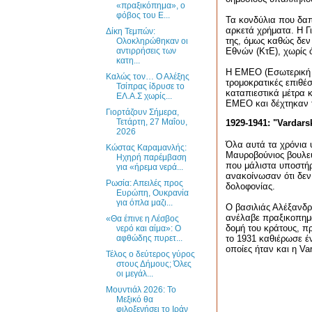
«πραξικόπημα», ο
φόβος του Ε...
Τα κονδύλια που δαπ
αρκετά χρήματα. Η Γ
Δίκη Τεμπών:
της, όμως καθώς δεν
Ολοκληρώθηκαν οι
αντιρρήσεις των
Εθνών (ΚτΕ), χωρίς
κατη...
Η ΕΜΕΟ (Εσωτερική 
Καλώς τον… Ο Αλέξης
τρομοκρατικές επιθέσ
Τσίπρας ίδρυσε το
καταπιεστικά μέτρα 
ΕΛ.Α.Σ χωρίς...
ΕΜΕΟ και δέχτηκαν τ
Γιορτάζουν Σήμερα,
Τετάρτη, 27 Μαΐου,
1929-1941: "
Vardars
2026
Όλα αυτά τα χρόνια 
Κώστας Καραμανλής:
Μαυροβούνιος βουλευ
Ηχηρή παρέμβαση
που μάλιστα υποστήρ
για «ήρεμα νερά...
ανακοίνωσαν ότι δεν
Ρωσία: Απειλές προς
δολοφονίας.
Ευρώπη, Ουκρανία
για όπλα μαζι...
Ο βασιλιάς Αλέξανδρ
ανέλαβε πραξικοπημα
«Θα έπινε η Λέσβος
δομή του κράτους, π
νερό και αίμα»: Ο
αφθώδης πυρετ...
το 1931 καθιέρωσε έ
οποίες ήταν και η
Va
Τέλος ο δεύτερος γύρος
στους Δήμους; Όλες
οι μεγάλ...
Μουντιάλ 2026: Το
Μεξικό θα
φιλοξενήσει το Ιράν