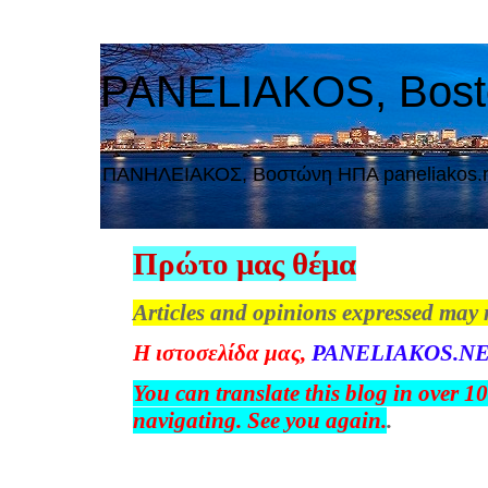
PANELIAKOS, Bos
ΠAΝΗΛΕΙΑΚΟΣ, Βοστώνη ΗΠΑ paneliakos.
Πρώτο μας θέμα
Articles and opinions expressed may 
Η
ιστοσελίδα
μας
,
PANELIAKOS.NE
You can translate this blog in over 1
navigating. See you again.
.