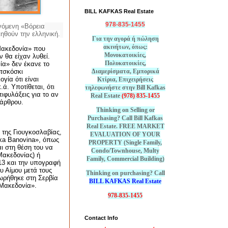
BILL KAFKAS Real Estate
978-835-1455
εγόμενη «Βόρεια
ηθούν την ελληνική.
Για την αγορά ή πώληση
ακινήτων, όπως:
Μακεδονία» που
Μονοκατοικίες,
 θα είχαν λυθεί.
Πολυκατοικίες,
ία» δεν έκανε το
Διαμερίσματα, Εμπορικά
ιτσκόσκι
γία ότι είναι
Κτίρια, Επιχειρήσεις
ά. Υποτίθεται, ότι
τηλεφωνήστε στην Bill Kafkas
ιφυλάξεις για το αν
Real Estate
(978) 835-1455
 άρθρου.
Thinking on Selling or
Purchasing? Call Bill Kafkas
Real Estate. FREE MARKET
 της Γιουγκοσλαβίας,
EVALUATION OF YOUR
ka
Banovina
», όπως
PROPERTY (Single Family,
ι στη θέση του να
Condo/Townhouse, Multy
Μακεδονίας) ή
Family, Commercial Building)
913 και την υπογραφή
υ Αίμου μετά τους
Thinking on purchasing? Call
ωρήθηκε στη Σερβία
BILL KAFKAS Real Estate
«Μακεδονία».
978-835-1455
Contact Info