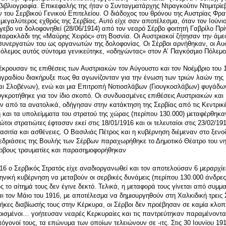
βιβλιογραφία. Επικεφαλής της ήταν ο Συνταγματάρχης Ντραγκούτιν Ντιμιτρίε
του Σερβικού Γενικού Επιτελείου. Ο διάδοχος του θρόνου της Αυστρίας Φρα
μεγαλύτερος εχθρός της Σερβίας. Αυτό είχε σαν αποτέλεσμα, όταν τον Ιούνι
γεβο να δολοφονηθεί (28/06/1914) από τον νεαρό Σέρβο φοιτητή Γαβρίλο Πρί
παρακλάδι της «Μαύρης Χειρός» στη Βοσνία. Οι Αυστριακοί ζήτησαν την άμ
ο συνεργατών του ως οργανωτών της δολοφονίας. Οι Σέρβοι αρνήθηκαν, οι Αυ
 πόλεμος αυτός σύντομα γενικεύτηκε, «οδηγώντας» στον Α’ Παγκόσμιο Πόλεμο
έκρουσαν τις επιθέσεις των Αυστριακών τον Αύγουστο και τον Νοέμβριο του 1
ιγραδίου διακήρυξε πως θα αγωνίζονταν για την ένωση των τριών λαών της 
αι Σλοβένων), ενώ και μια Επιτροπή Νοτιοσλάβων (Γιουγκοσλάβων) φυγάδω
γκροτήθηκε για τον ίδιο σκοπό. Οι συνδυασμένες επιθέσεις Αυστριακών κα
 από τα ανατολικά, οδήγησαν στην κατάκτηση της Σερβίας από τις Κεντρικέ
 και τα υπολείμματα του στρατού της χώρας (περίπου 130.000) μεταφέρθηκα
τοι στρατιώτες έφτασαν εκεί στις 18/01/1916 και οι τελευταίοι στις 23/02/19
σιτία και ασθένειες. Ο Βασιλιάς Πέτρος και η κυβέρνηση διέμεναν στο ξενο
υνεδριάσεις της Βουλής των Σέρβων παραχωρήθηκε το Δημοτικό Θέατρο του νη
έρβους τραυματίες και παρασημοφορήθηκαν
16 ο Σερβικός Στρατός είχε αναδιοργανωθεί και τον αποτελούσαν 6 μεραρχίε
ηνική κυβέρνηση να μεταβούν οι σερβικές δυνάμεις (περίπου 130.000 άνδρες
 το αίτημά τους δεν έγινε δεκτό. Τελικά, η μεταφορά τους γίνεται από συμμα
αι τον Μάιο του 1916, με αποτέλεσμα να δημιουργηθούν στη Χαλκιδική τρεις Σ
θήκες διαβίωσής τους στην Κέρκυρα, οι Σέρβοι δεν προέβησαν σε καμία κλοπ
ρισμένοι… γοήτευσαν νεαρές Κερκυραίες και τις παντρεύτηκαν παραμένοντας
γονοί τους, τα επώνυμα των οποίων τελειώνουν σε -ιτς. Στις 30 Ιουνίου 1