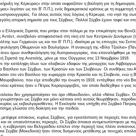
κήρυξη της Κέρκυρας» στην οποία εκφραζόταν η βούληση για τη δημιουργία, 
μος» λεγόταν ως τον Β’ Π.Π.), ενός δημοκρατικού κράτους με τη συμμετοχή
υστροουγγαρίας. Για όλους αυτούς τους λόγους η Κέρκυρα, «το νησί της σω
 μεγάλη ιστορική σημασία για τους Σέρβους. Πολλοί Σέρβοι έχουν ταφεί και στο
ι ο Ελληνικός Στρατός που μπήκε στον πόλεμο με την επικράτηση του Βενιζέλ
ς Αντάντ, συνέβαλαν αποφασιστικά στη νίκη επί των Κεντρικών Δυνάμεων (
ιάλτης των Γερμανών ως και τον Β’ Π.Π.), ιδιαίτερα με τις επιτυχίες του Σεπτ
ηκολόγηση Οθωμανών και Βουλγάρων. Η ανακωχή της «Βίλα Τζούλια» (Πάν
ν άνευ όρων συνθηκολόγηση της Αυστροουγγαρίας, που επαναλήφθηκε με τ
ή Στρατιά της Ανατολής, μόνο με τους Ούγγρους στις 13 Νοεμβρίου 1918.
ε την κατάληψη όλων των σλαβικών εδαφών της μοναρχίας των Αψβούργων.
ο Βασίλειο των Σέρβων, των Κροατών και των Σλοβένων. Οι συνθήκες του Α
σαν στο νέο Βασίλειο την κυριαρχία στην Κροατία και τη Σλοβενία, ενώ η Β
 Μαυροβούνιο, που είχε αποδεχθεί την ένωση το 1919, εντάχθηκε στο νέο Βασ
νέου κράτους ήταν ο Πέτρος Καραγιώργεβιτς, τον οποίο διαδέχθηκε ο γιος τ
ασιλείου δεν χρησιμοποίησαν τον όρο «Μακεδονία», αλλά «Νότια Σερβία». Όλ
γνωρίστηκαν ως Σέρβοι και μόνο κάποιοι από αυτούς θεωρήθηκαν, παροδικ
κυρίας ως εκβουλγαρισθέντες. Η Εκκλησία τους υπήχθη στο Σερβικό Πατριαρ
ίσημη γλώσσα στη διοίκηση και την παιδεία.
 μετέφερε αποίκους, κυρίως Σέρβους, για εγκατάσταση σε περιοχές που αν
 και σε υποανάπτυκτες περιοχές. Οι Σέρβοι άποικοι αντιμετωπίστηκαν με π
, η κυβέρνηση του Βελιγραδίου έστελνε στην περιοχή τους πλέον ανίκανους
τια Σερβία (Μακεδονία) ήταν τόπος δυσμενούς μετάθεσης με πενιχρές απολα
υς.