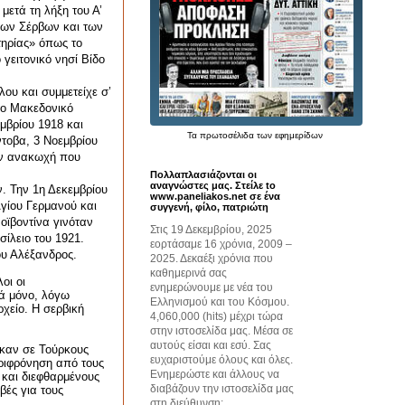
μετά τη λήξη του Α’
 των Σέρβων και των
τηρίας» όπως το
 γειτονικό νησί Βίδο
ου και συμμετείχε σ’
το Μακεδονικό
εμβρίου 1918 και
Τα
πρωτοσέλιδα
των εφημερίδων
τοβα, 3 Νοεμβρίου
ην ανακωχή που
Πολλαπλασιάζονται οι
αναγνώστες μας. Στείλε to
 Την 1η Δεκεμβρίου
www.paneliakos.net σε ένα
γίου Γερμανού και
συγγενή, φίλο, πατριώτη
οϊβοντίνα γινόταν
Στις 19 Δεκεμβρίου, 2025
ίλειο του 1921.
εορτάσαμε 16 χρόνια, 2009 –
ου Αλέξανδρος.
2025. Δεκαέξι χρόνια που
καθημερινά σας
οι οι
ενημερώνουμε με νέα του
ά μόνο, λόγω
Ελληνισμού και του Κόσμου.
χείο. Η σερβική
4,060,000 (hits) μέχρι τώρα
στην ιστοσελίδα μας. Μέσα σε
αυτούς είσαι και εσύ. Σας
ήκαν σε Τούρκους
ευχαριστούμε όλους και όλες.
εριφρόνηση από τους
Ενημερώστε και άλλους να
 και διεφθαρμένους
διαβάζουν την ιστοσελίδα μας
βές για τους
στη διεύθυνση: