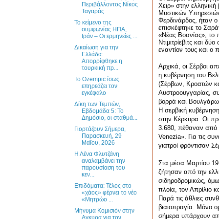
Περιβάλλοντος Νίκος
Χειρ» στην ελληνική 
Ταγαράς
Μυστικών Υπηρεσιών 
Φερδινάρδος, ήταν ο 
Το κείμενο της
επισκέφτηκε το Σαρά
συμφωνίας ΗΠΑ,
«Νέας Βοσνίας», το 
Ιράν – Οι ερμηνείες ...
Ντιμιτρίεβιτς και δύ
Δικαίωση για την
εναντίον τους και ο
Ελλάδα:
Απορρίφθηκε η
Αρχικά, οι Σέρβοι απ
τουρκική πρ...
η κυβέρνηση του Βελ
Το Ozempic ίσως
(Σέρβων, Κροατών κ
επηρεάζει τον
Αυστροουγγαρίας, συ
εγκέφαλο
βορρά και Βουλγάρων
Δίκη των Τεμπών,
Η σερβική κυβέρνηση
Εβδομάδα 5: Το
Δημόσιο, οι σταθμά...
στην Κέρκυρα. Οι πρώ
3.680, πέθαναν από α
Γιορτάζουν Σήμερα,
Παρασκευή, 29
Venezia
». Για τις σ
Μαΐου, 2026
γιατροί φρόντισαν Σ
Η Λένα Φλυτζάνη
αναλαμβάνει την
Στα μέσα Μαρτίου 19
παρουσίαση του
ζήτησαν από την ελλ
κεν...
σιδηροδρομικώς, όμως
Επιδόματα: Τέλος στο
πλοία, τον Απρίλιο κ
«χάος» φέρνει το νέο
Παρά τις άθλιες συν
«Μητρώο ...
βιαιοπραγία. Μόνο ο
Μήνυμα Κομισιόν στην
σήμερα υπάρχουν από
Αγκυρα για τον