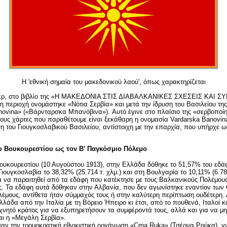
Η 'εθνική σημαία του μακεδονικού λαού', όπως χαρακτηρίζεται
ερ, στο βιβλίο της «Η ΜΑΚΕΔΟΝΙΑ ΣΤΙΣ ΔΙΑΒΑΛΚΑΝΙΚΕΣ ΣΧΕΣΕΙΣ ΚΑΙ Σ
η περιοχή ονομάστηκε «Νότια Σερβία» και μετά την ίδρυση του Βασιλείου της
novina
» («Βάρνταρσκα Μπανόβινα»). Αυτό έγινε στο πλαίσιο της «σερβοποίη
ους χάρτες που παραθέτουμε είναι ξεκάθαρη η ονομασία
Vardarska
Banovin
ση του Γιουγκοσλαβικού Βασιλείου, αντίστοιχη με την επαρχία, που υπήρχε ω
υ Βουκουρεστίου ως τον Β’ Παγκόσμιο Πόλεμο
ουκουρεστίου (10 Αυγούστου 1913), στην Ελλάδα δόθηκε το 51,57% του εδά
η Γιουγκοσλαβία το 38,32% (25.714 τ. χλμ.) και στη Βουλγαρία το 10,11% (6.78
ία να παραιτηθεί από τα εδάφη που κατέκτησε με τους Βαλκανικούς Πολέμους
ς. Τα εδάφη αυτά δόθηκαν στην Αλβανία, που δεν αγωνίστηκε εναντίον τω
έμους, αντίθετα ήταν σύμμαχός τους ή στην καλύτερη περίπτωση ουδέτερη.
λάδα από την Ιταλία με τη Βόρειο Ήπειρο κι έτσι, από το πουθενά, Ιταλοί κ
χνητό κράτος για να εξυπηρετήσουν τα συμφέροντά τους, αλλά και για να μ
ι η «Μεγάλη Σερβία».
σαν την τρομοκρατική εθνικιστική οργάνωση «
Crna
Ruka
» (Τσέρνα Ρούκα), 