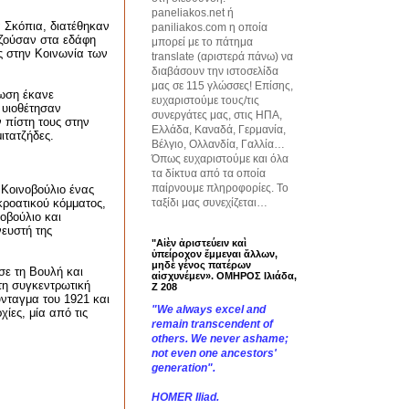
paneliakos.net ή
 Σκόπια, διατέθηκαν
paniliakos.com η οποία
 ζούσαν στα εδάφη
μπορεί με το πάτημα
ς στην Κοινωνία των
translate (αριστερά πάνω) να
διαβάσουν την ιστοσελίδα
μας σε 115 γλώσσες! Επίσης,
ωση έκανε
ευχαριστούμε τους/τις
 υιοθέτησαν
συνεργάτες μας, στις ΗΠΑ,
 πίστη τους στην
Ελλάδα, Καναδά, Γερμανία,
ιτατζήδες.
Βέλγιο, Ολλανδία, Γαλλία…
Όπως ευχαριστούμε και όλα
τα δίκτυα από τα οποία
παίρνουμε πληροφορίες. Το
 Κοινοβούλιο ένας
ταξίδι μας συνεχίζεται…
κροατικού κόμματος,
οβούλιο και
νευστή της
"Αἰὲν ἀριστεύειν καὶ
ὑπείροχον ἔμμεναι ἄλλων,
μηδὲ γένος πατέρων
ε τη Βουλή και
αἰσχυνέμεν». ΟΜΗΡΟΣ Ιλιάδα,
τη συγκεντρωτική
Ζ 208
ύνταγμα του 1921 και
"We always excel and
ίες, μία από τις
remain transcendent of
others. We never ashame;
not even one ancestors'
generation".
HOMER Iliad.