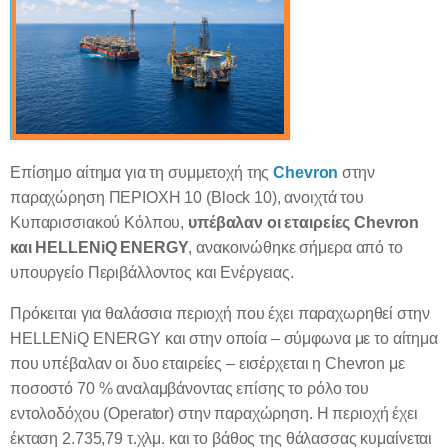
Επίσημο αίτημα για τη συμμετοχή της
Chevron
στην
παραχώρηση ΠΕΡΙΟΧΗ 10 (
Block
10), ανοιχτά του
Κυπαρισσιακού Κόλπου,
υπέβαλαν οι εταιρείες
Chevron
και
HELLENiQ
ENERGY
, ανακοινώθηκε σήμερα από το
υπουργείο Περιβάλλοντος και Ενέργειας.
Πρόκειται για θαλάσσια περιοχή που έχει παραχωρηθεί στην
HELLENiQ
ENERGY
και στην οποία – σύμφωνα με το αίτημα
που υπέβαλαν οι δυο εταιρείες – εισέρχεται η
Chevron
με
ποσοστό 70 % αναλαμβάνοντας επίσης το ρόλο του
εντολοδόχου (
Operator
) στην παραχώρηση. Η περιοχή έχει
έκταση 2.735,79 τ.χλμ. και το βάθος της θάλασσας κυμαίνεται