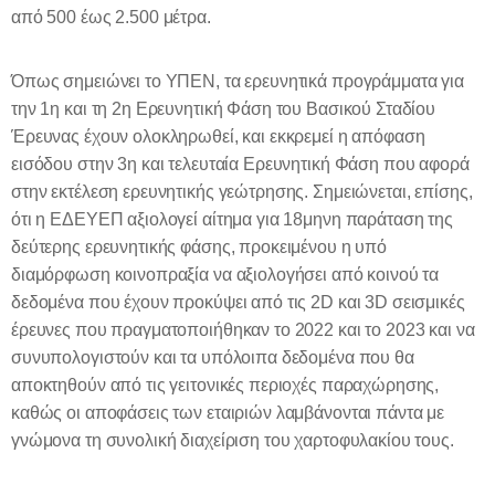
από 500 έως 2.500 μέτρα.
Όπως σημειώνει το ΥΠΕΝ, τα ερευνητικά προγράμματα για
την 1η και τη 2η Ερευνητική Φάση του Βασικού Σταδίου
Έρευνας έχουν ολοκληρωθεί, και εκκρεμεί η απόφαση
εισόδου στην 3η και τελευταία Ερευνητική Φάση που αφορά
στην εκτέλεση ερευνητικής γεώτρησης. Σημειώνεται, επίσης,
ότι η ΕΔΕΥΕΠ αξιολογεί αίτημα για 18μηνη παράταση της
δεύτερης ερευνητικής φάσης, προκειμένου η υπό
διαμόρφωση κοινοπραξία να αξιολογήσει από κοινού τα
δεδομένα που έχουν προκύψει από τις 2
D
και 3
D
σεισμικές
έρευνες που πραγματοποιήθηκαν το 2022 και το 2023 και να
συνυπολογιστούν και τα υπόλοιπα δεδομένα που θα
αποκτηθούν από τις γειτονικές περιοχές παραχώρησης,
καθώς οι αποφάσεις των εταιριών λαμβάνονται πάντα με
γνώμονα τη συνολική διαχείριση του χαρτοφυλακίου τους.