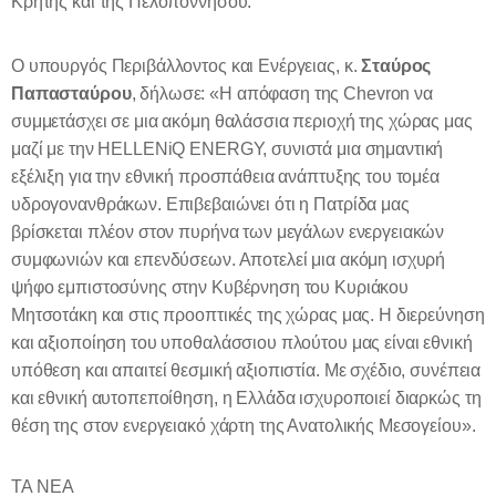
Κρήτης και της Πελοποννήσου.
Ο υπουργός Περιβάλλοντος και Ενέργειας, κ.
Σταύρος
Παπασταύρου
, δήλωσε: «Η απόφαση της
Chevron
να
συμμετάσχει σε μια ακόμη θαλάσσια περιοχή της χώρας μας
μαζί με την
HELLENiQ
ENERGY
, συνιστά μια σημαντική
εξέλιξη για την εθνική προσπάθεια ανάπτυξης του τομέα
υδρογονανθράκων. Επιβεβαιώνει ότι η Πατρίδα μας
βρίσκεται πλέον στον πυρήνα των μεγάλων ενεργειακών
συμφωνιών και επενδύσεων. Αποτελεί μια ακόμη ισχυρή
ψήφο εμπιστοσύνης στην Κυβέρνηση του Κυριάκου
Μητσοτάκη και στις προοπτικές της χώρας μας. Η διερεύνηση
και αξιοποίηση του υποθαλάσσιου πλούτου μας είναι εθνική
υπόθεση και απαιτεί θεσμική αξιοπιστία. Με σχέδιο, συνέπεια
και εθνική αυτοπεποίθηση, η Ελλάδα ισχυροποιεί διαρκώς τη
θέση της στον ενεργειακό χάρτη της Ανατολικής Μεσογείου».
TA NEA