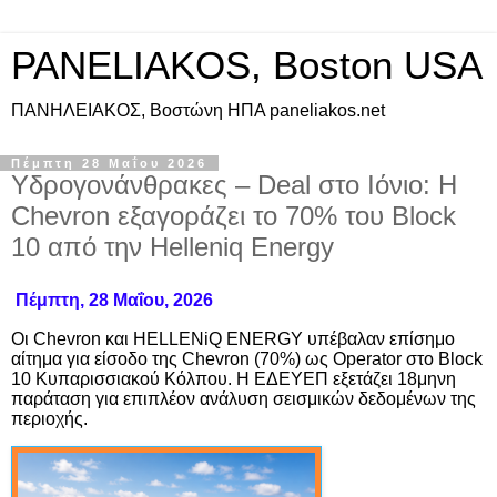
PANELIAKOS, Boston USA
ΠAΝΗΛΕΙΑΚΟΣ, Βοστώνη ΗΠΑ paneliakos.net
Πέμπτη 28 Μαΐου 2026
Υδρογονάνθρακες – Deal στο Ιόνιο: Η
Chevron εξαγοράζει το 70% του Block
10 από την Helleniq Energy
Πέμπτη, 28 Μαΐου, 2026
Οι
Chevron
και
HELLENiQ
ENERGY
υπέβαλαν επίσημο
αίτημα για είσοδο της
Chevron
(70%) ως
Operator
στο
Block
10 Κυπαρισσιακού Κόλπου. Η ΕΔΕΥΕΠ εξετάζει 18μηνη
παράταση για επιπλέον ανάλυση σεισμικών δεδομένων της
περιοχής.