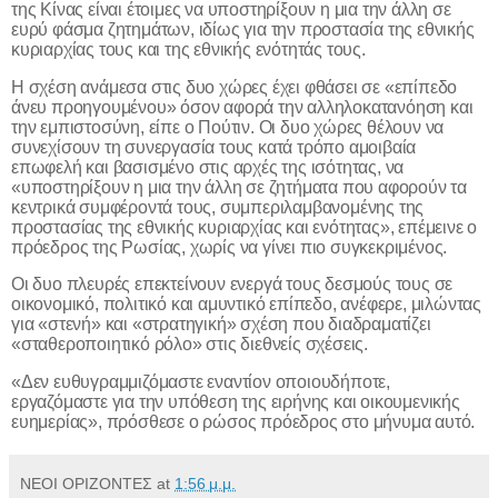
της Κίνας είναι έτοιμες να υποστηρίξουν η μια την άλλη σε
ευρύ φάσμα ζητημάτων, ιδίως για την προστασία της εθνικής
κυριαρχίας τους και της εθνικής ενότητάς τους.
Η σχέση ανάμεσα στις δυο χώρες έχει φθάσει σε «επίπεδο
άνευ προηγουμένου» όσον αφορά την αλληλοκατανόηση και
την εμπιστοσύνη, είπε ο Πούτιν. Οι δυο χώρες θέλουν να
συνεχίσουν τη συνεργασία τους κατά τρόπο αμοιβαία
επωφελή και βασισμένο στις αρχές της ισότητας, να
«υποστηρίξουν η μια την άλλη σε ζητήματα που αφορούν τα
κεντρικά συμφέροντά τους, συμπεριλαμβανομένης της
προστασίας της εθνικής κυριαρχίας και ενότητας», επέμεινε ο
πρόεδρος της Ρωσίας, χωρίς να γίνει πιο συγκεκριμένος.
Οι δυο πλευρές επεκτείνουν ενεργά τους δεσμούς τους σε
οικονομικό, πολιτικό και αμυντικό επίπεδο, ανέφερε, μιλώντας
για «στενή» και «στρατηγική» σχέση που διαδραματίζει
«σταθεροποιητικό ρόλο» στις διεθνείς σχέσεις.
«Δεν ευθυγραμμιζόμαστε εναντίον οποιουδήποτε,
εργαζόμαστε για την υπόθεση της ειρήνης και οικουμενικής
ευημερίας», πρόσθεσε ο ρώσος πρόεδρος στο μήνυμα αυτό.
ΝΕΟΙ ΟΡΙΖΟΝΤΕΣ
at
1:56 μ.μ.