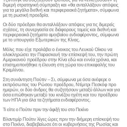
διμερή στρατηγική σύμπραξη και «θα ανταλλάξουν απόψεις
για τα μεγάλα διεθνή και περιφερειακά ζητήματα», σύμφωνα
με τη ρωσική προεδρία.
Οι δύο πρόεδροι θα ανταλλάξουν απόψεις για τις διμερείς
σχέσεις, τη συνεργασία σε διάφορους τομείς και διεθνή και
περιφερειακά ζητήματα αμοιβαίου ενδιαφέροντος, σύμφωνα
με το υπουργείο Εξωτερικών της Κίνας.
Μόλις που είχε προλάβει ο ένοικος του Λευκού Οίκου να
ολοκληρώσει την Παρασκευή την επίσκεψή του, την πρώτη
Αμερικανού προέδρου στην Κίνα εδώ και εννέα χρόνια, και
επισημοποιήθηκε η έλευση στη χώρα του επικεφαλής του
Κρεμλίνου.
Στη συνάντηση Πούτιν – Σι, σύμφωνα με όσα ανέφερε ο
εκπρόσωπος του Ρώσου προέδρου, Ντίμιτρι Πεσκόφ προ
ημερών, οι δύο άνδρες θα συζητήσουν μεταξύ άλλων και για
όσα ειπώθηκαν μεταξύ του κινέζου ηγέτη και του προέδρου
των ΗΠΑ για όλα τα ζητήματα ενδιαφέροντος.
Τι είπε ο Πούτιν πριν την άφιξή του στο Πεκίνο
Βλαντιμίρ Πούτιν λίγες ώρες πριν την διήμερη επίσκεψή του
στο Πεκίνο, διαβεβαίωσε ότι οι κυβερνήσεις της Ρωσίας και