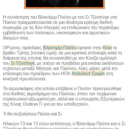
Η συνάντηση του Βλαντίμιρ Πούτιν με τον Σι Τζινπίνγκ στο
Πεκίνο πραγματοποιείται σε μια ιδιαίτερα κρίσιμη διεθνή
συγκυρία, με τις δύο πλευρές να επιδιώκουν την περαιτέρω
εμβάθυνση των πολιτικών, οικονομικών και αμυντικών
δεσμών τους
ΟΡώσος πρόεδρος
Βλαντιμίρ Πούτιν
έφτασε στην
Κίνα
το
βράδυ Τρίτης (τοπική ώρα), σε μια κρατική επίσκεψη κατά τη
διάρκεια της οποίας θα συναντηθεί με τον Κινέζο ομόλογό
του
Σι Τζινπίνγκ
, με στόχο να προβάλει μια εικόνα ακλόνητων
σχέσεων μεταξύ Μόσχας και Πεκίνου, λίγες μέρες μετά την
επίσκεψη του προέδρου των ΗΠΑ
Ντόναλντ Τραμπ
στη
κινεζική πρωτεύουσα.
Το αεροσκάφος στο οποίο επέβαινε ο Πούτιν προσγειώθηκε
στο διεθνές αεροδρόμιο του Πεκίνου, όπου τον περίμεναν
στρατιωτικοί αξιωματούχοι, αλλά και ο υπουργός Εξωτερικών
της Κίνας Ουάνγκ Γι για να τον υποδεχτούν.
Τι θα συζητήσουν Πούτιν και Σι
Ηλικιών 73 και 72 ετών αντίστοιχα, ο Βλαντίμιρ Πούτιν και ο Σι
Τζινπίνγκ θα συζητήσουν τρόπους για να «ενισχύσουν» τη