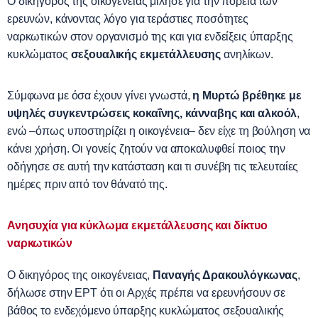
Ο δικηγόρος της οικογένειας μίλησε για την πορεία των
ερευνών, κάνοντας λόγο για τεράστιες ποσότητες
ναρκωτικών στον οργανισμό της και για ενδείξεις ύπαρξης
κυκλώματος
σεξουαλικής εκμετάλλευσης
ανηλίκων.
Σύμφωνα με όσα έχουν γίνει γνωστά,
η Μυρτώ βρέθηκε με
υψηλές συγκεντρώσεις κοκαΐνης, κάνναβης και αλκοόλ
,
ενώ –όπως υποστηρίζει η οικογένεια– δεν είχε τη βούληση να
κάνει χρήση. Οι γονείς ζητούν να αποκαλυφθεί ποιος την
οδήγησε σε αυτή την κατάσταση και τι συνέβη τις τελευταίες
ημέρες πριν από τον θάνατό της.
Ανησυχία για κύκλωμα εκμετάλλευσης και δίκτυο
ναρκωτικών
Ο δικηγόρος της οικογένειας,
Παναγής Δρακουλόγκωνας
,
δήλωσε στην ΕΡΤ ότι οι Αρχές πρέπει να ερευνήσουν σε
βάθος το ενδεχόμενο ύπαρξης κυκλώματος σεξουαλικής