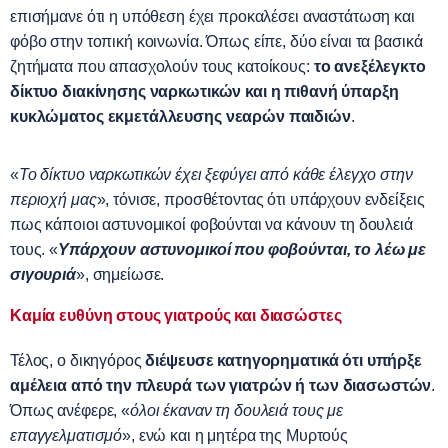
επισήμανε ότι η υπόθεση έχει προκαλέσει αναστάτωση και
φόβο στην τοπική κοινωνία. Όπως είπε, δύο είναι τα βασικά
ζητήματα που απασχολούν τους κατοίκους:
το ανεξέλεγκτο
δίκτυο διακίνησης ναρκωτικών και η πιθανή ύπαρξη
κυκλώματος εκμετάλλευσης νεαρών παιδιών
.
«
Το δίκτυο ναρκωτικών έχει ξεφύγει από κάθε έλεγχο στην
περιοχή μας
», τόνισε, προσθέτοντας ότι υπάρχουν ενδείξεις
πως κάποιοι αστυνομικοί φοβούνται να κάνουν τη δουλειά
τους. «
Υπάρχουν αστυνομικοί που φοβούνται, το λέω με
σιγουριά
», σημείωσε.
Καμία ευθύνη στους γιατρούς και διασώστες
Τέλος, ο δικηγόρος
διέψευσε κατηγορηματικά ότι υπήρξε
αμέλεια από την πλευρά των γιατρών ή των διασωστών
.
Όπως ανέφερε, «
όλοι έκαναν τη δουλειά τους με
επαγγελματισμό
», ενώ και η μητέρα της Μυρτούς