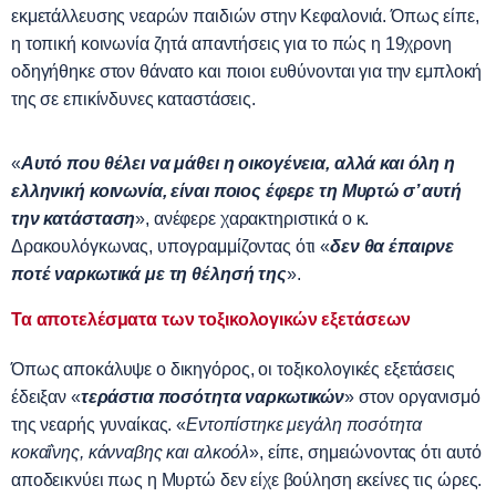
εκμετάλλευσης νεαρών παιδιών στην Κεφαλονιά. Όπως είπε,
η τοπική κοινωνία ζητά απαντήσεις για το πώς η 19χρονη
οδηγήθηκε στον θάνατο και ποιοι ευθύνονται για την εμπλοκή
της σε επικίνδυνες καταστάσεις.
«
Αυτό που θέλει να μάθει η οικογένεια, αλλά και όλη η
ελληνική κοινωνία, είναι ποιος έφερε τη Μυρτώ σ’ αυτή
την κατάσταση
», ανέφερε χαρακτηριστικά ο κ.
Δρακουλόγκωνας, υπογραμμίζοντας ότι «
δεν θα έπαιρνε
ποτέ ναρκωτικά με τη θέλησή της
».
Τα αποτελέσματα των τοξικολογικών εξετάσεων
Όπως αποκάλυψε ο δικηγόρος, οι τοξικολογικές εξετάσεις
έδειξαν «
τεράστια ποσότητα ναρκωτικών
» στον οργανισμό
της νεαρής γυναίκας. «
Εντοπίστηκε μεγάλη ποσότητα
κοκαΐνης, κάνναβης και αλκοόλ
», είπε, σημειώνοντας ότι αυτό
αποδεικνύει πως η Μυρτώ δεν είχε βούληση εκείνες τις ώρες.