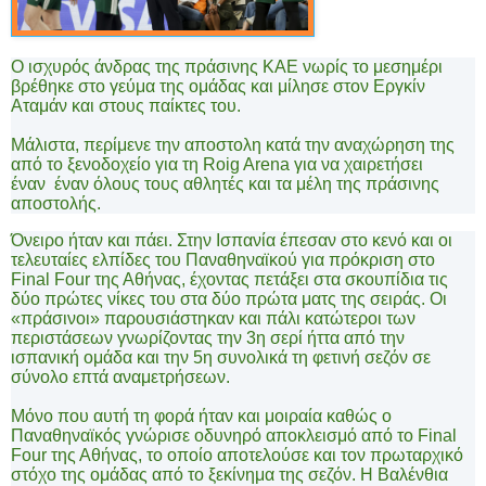
Ο ισχυρός άνδρας της πράσινης ΚΑΕ νωρίς το μεσημέρι
βρέθηκε στο γεύμα της ομάδας και μίλησε στον Εργκίν
Αταμάν και στους παίκτες του.
Μάλιστα, περίμενε την αποστολη κατά την αναχώρηση της
από το ξενοδοχείο για τη
Roig
Arena
για να χαιρετήσει
έναν
έναν όλους τους αθλητές και τα μέλη της πράσινης
αποστολής.
Όνειρο ήταν και πάει. Στην Ισπανία έπεσαν στο κενό και οι
τελευταίες ελπίδες του Παναθηναϊκού για πρόκριση στο
Final
Four
της Αθήνας, έχοντας πετάξει στα σκουπίδια τις
δύο πρώτες νίκες του στα δύο πρώτα ματς της σειράς. Οι
«πράσινοι» παρουσιάστηκαν και πάλι κατώτεροι των
περιστάσεων γνωρίζοντας την 3η σερί ήττα από την
ισπανική ομάδα και την 5η συνολικά τη φετινή σεζόν σε
σύνολο επτά αναμετρήσεων.
Μόνο που αυτή τη φορά ήταν και μοιραία καθώς ο
Παναθηναϊκός γνώρισε οδυνηρό αποκλεισμό από το
Final
Four
της Αθήνας, το οποίο αποτελούσε και τον πρωταρχικό
στόχο της ομάδας από το ξεκίνημα της σεζόν. Η Βαλένθια