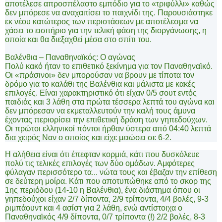
αποτέλεσε απροσπέλαστο εμπόδιο για το «τριφύλλι» καθώς
δεν μπόρεσε να αναχαιτίσει το παιχνίδι της. Παρουσιάστηκε
εκ νέου κατώτερος των περιστάσεων με αποτέλεσμα να
χάσει το εισιτήριο για την τελική φάση της διοργάνωσης, η
οποία και θα διεξαχθεί μέσα στο σπίτι του.
Βαλένθια – Παναθηναϊκός: Ο αγώνας
Πολύ κακό ήταν το επιθετικό ξεκίνημα για τον Παναθηναϊκό.
Οι «πράσινοι» δεν μπορούσαν να βρουν με τίποτα τον
δρόμο για το καλάθι της Βαλένθια και μάλιστα με κακές
επιλογές. Είναι χαρακτηριστικό ότι είχαν 0/5 σουτ εντός
παιδιάς και 3 λάθη στα πρώτα τέσσερα λεπτά του αγώνα και
δεν μπόρεσαν να εκμεταλλευτούν την καλή τους άμυνα
έχοντας περιορίσει την επιθετική δράση των γηπεδούχων.
Οι πρώτοι ελληνικοί πόντοι ήρθαν ύστερα από 04:40 λεπτά
δια χειρός Ναν ο οποίος και είχε μειώσει σε 6-2.
Η αλήθεια είναι ότι έπεφταν κορμιά, κάτι που δυσκόλευε
πολύ τις τελικές επιλογές των δύο ομάδων. Αμφότερες
φύλαγαν περισσότερο τα... νώτα τους και έβαζαν την επίθεση
σε δεύτερη μοίρα. Κάτι που αποτυπώθηκε από το σκορ της
1ης περιόδου (14-10 η Βαλένθια), ένα διάστημα όπου οι
γηπεδούχοι είχαν 2/7 δίποντα, 2/9 τρίποντα, 4/4 βολές, 9-3
ριμπάουντ και 4 ασίστ για 2 λάθη, ενώ αντίστοιχα ο
Παναθηναϊκός 4/9 δίποντα, 0/7 τρίποντα (!) 2/2 βολές, 8-3