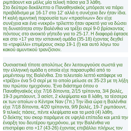
ριμπάουντ και μόλις μία τελική πάσα για 3 λάθη.
Στο δεύτερο δεκάλεπτο ο Παναθηναϊκός μπόρεσε να πάρει
προβάδισμα με 16-17 στο 12' αλλά η συνέχεια δεν ήταν ίδια.
Η καλή αμυντική παρουσία των «πρασίνων» δεν είχε
συνέχεια και ένα «νεκρό» τρίλεπτο ήταν αρκετό για να δώσει
τη δυνατότητα στην Βαλένθια να τρέξει σερί 9-0 βρίσκοντας
πόντους στο ανοικτό γήπεδο για το 25-17. Η διαφορά έφτασε
και στο +17 για την ισπανική ομάδα (35-18) έχοντας δεχθεί
το «τριφύλλι» επιμέρους σκορ 19-1 (!) και αυτό λόγω του
κακού αμυντικού τρανζίσιον.
Ουσιαστικά τίποτε απολύτως δεν λειτουργούσε σωστά για
την ελληνική ομάδα η οποία είχε παρασυρθεί από το
μομέντουμ της Βαλένθια. Στο τελευταίο λεπτό κατάφερε να
«τρέξει» ένα 5-0 σερί με το οποίο μείωσε σε 35-23 με τη λήξη
του πρώτου ημιχρόνου. Ένα διάστημα όπου ο
Παναθηναϊκός είχε 7/16 δίποντα, 2/15 τρίποντα, 3/4 βολές,
19-3 ριμπάουντ, 3 ασίστ, 2 κλεψίματα και 8 λάθη, τα τέσσερα
εκ των οποίων ο Κέντρικ Ναν (7π.) Την ίδια ώρα η Βαλένθια
είχε 7/18 δίποντα, 4/20 τρίποντα, 9/9 βολές, 19-7 ριμπάουντ,
9 τελικές πάσες, πέντε κλεψίματα και τα μισά (4) λάθη.
Ο δείκτης του σκορ παράμενε σε υψηλά επίπεδα και μετά την
έναρξη του δευτέρου ημιχρόνου, με την Βαλένθια να
επιστρέφει στο +17 (43-26) έχοντας επιβάλλει πλήρως τον