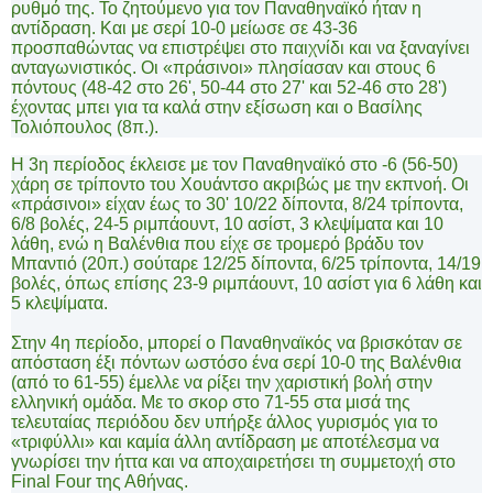
ρυθμό της. Το ζητούμενο για τον Παναθηναϊκό ήταν η
αντίδραση. Και με σερί 10-0 μείωσε σε 43-36
προσπαθώντας να επιστρέψει στο παιχνίδι και να ξαναγίνει
ανταγωνιστικός. Οι «πράσινοι» πλησίασαν και στους 6
πόντους (48-42 στο 26', 50-44 στο 27' και 52-46 στο 28')
έχοντας μπει για τα καλά στην εξίσωση και ο Βασίλης
Τολιόπουλος (8π.).
Η 3η περίοδος έκλεισε με τον Παναθηναϊκό στο -6 (56-50)
χάρη σε τρίποντο του Χουάντσο ακριβώς με την εκπνοή. Οι
«πράσινοι» είχαν έως το 30' 10/22 δίποντα, 8/24 τρίποντα,
6/8 βολές, 24-5 ριμπάουντ, 10 ασίστ, 3 κλεψίματα και 10
λάθη, ενώ η Βαλένθια που είχε σε τρομερό βράδυ τον
Μπαντιό (20π.) σούταρε 12/25 δίποντα, 6/25 τρίποντα, 14/19
βολές, όπως επίσης 23-9 ριμπάουντ, 10 ασίστ για 6 λάθη και
5 κλεψίματα.
Στην 4η περίοδο, μπορεί ο Παναθηναϊκός να βρισκόταν σε
απόσταση έξι πόντων ωστόσο ένα σερί 10-0 της Βαλένθια
(από το 61-55) έμελλε να ρίξει την χαριστική βολή στην
ελληνική ομάδα. Με το σκορ στο 71-55 στα μισά της
τελευταίας περιόδου δεν υπήρξε άλλος γυρισμός για το
«τριφύλλι» και καμία άλλη αντίδραση με αποτέλεσμα να
γνωρίσει την ήττα και να αποχαιρετήσει τη συμμετοχή στο
Final
Four
της Αθήνας.