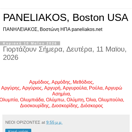
PANELIAKOS, Boston USA
ΠAΝΗΛΕΙΑΚΟΣ, Βοστώνη ΗΠΑ paneliakos.net
Κυριακή 10 Μαΐου 2026
Γιορτάζουν Σήμερα, Δευτέρα, 11 Μαϊου,
2026
Αρμόδιος
,
Αρμόδης
,
Μεθόδιος
,
Αργύρης
,
Αργύριος
,
Αργυρή
,
Αργυρούλα
,
Ρούλα
,
Αργυρώ
Ασημίνα
,
Ολυμπία
,
Ολυμπιάδα
,
Ολύμπω
,
Ολύμπη
,
Όλια
,
Ολυμπούλα
,
Διοσκουρίδης
,
Διοσκορίδης
,
Διόσκορος
ΝΕΟΙ ΟΡΙΖΟΝΤΕΣ
at
9:55 μ.μ.
Κοινή χρήση