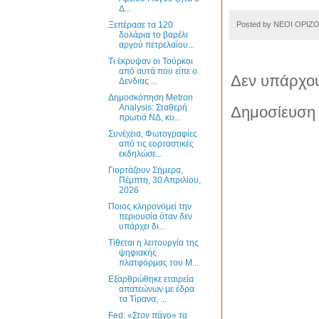
Δ...
Posted by
ΝΕΟΙ ΟΡΙΖ
Ξεπέρασε τα 120
δολάρια το βαρέλι
αργού πετρελαίου...
Τι έκρυψαν οι Τούρκοι
από αυτά που είπε ο
Δεν υπάρχου
Δενδιας ...
Δημοσκόπηση Metron
Analysis: Σταθερή
Δημοσίευση 
πρωτιά ΝΔ, κυ...
Συνέχεια, Φωτογραφίες
από τις εορταστικές
εκδηλώσε...
Γιορτάζουν Σήμερα,
Πέμπτη, 30 Απριλίου,
2026
Ποιος κληρονομεί την
περιουσία όταν δεν
υπάρχει δι...
Τίθεται η λειτουργία της
ψηφιακής
πλατφόρμας του Μ...
Εξαρθρώθηκε εταιρεία
απατεώνων με έδρα
τα Τίρανα, ...
Fed: «Στον πάγο» τα