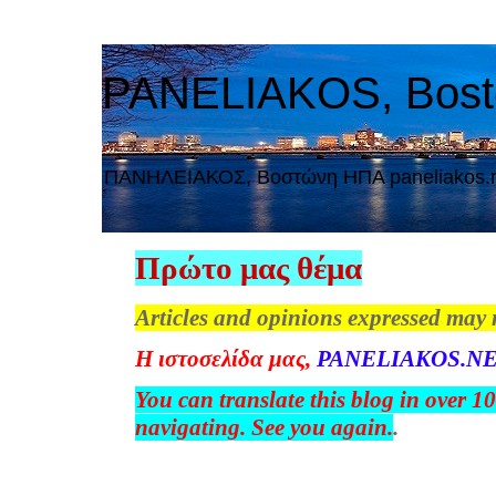
PANELIAKOS, Bos
ΠAΝΗΛΕΙΑΚΟΣ, Βοστώνη ΗΠΑ paneliakos.
Πρώτο μας θέμα
Articles and opinions expressed may 
Η
ιστοσελίδα
μας
,
PANELIAKOS.NE
You can translate this blog in over 1
navigating. See you again.
.