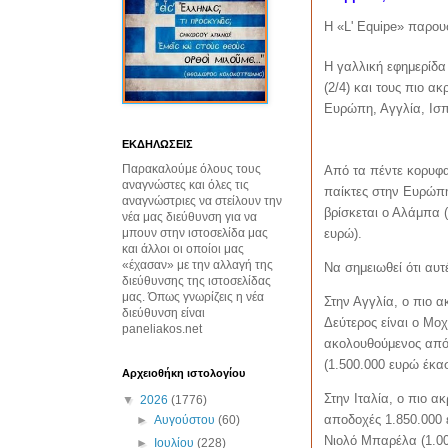
Η «L' Equipe» παρου
Η γαλλική εφημερίδα
(2/4) και τους πιο 
Ευρώπη, Αγγλία, Ισπα
ΕΚΔΗΛΩΣΕΙΣ
Παρακαλούμε όλους τους
Από τα πέντε κορυφα
αναγνώστες και όλες τις
παίκτες στην Ευρώπη
αναγνώστριες να στείλουν την
βρίσκεται ο Αλάμπα (
νέα μας διεύθυνση για να
μπουν στην ιστοσελίδα μας
ευρώ).
και άλλοι οι οποίοι μας
«έχασαν» με την αλλαγή της
Να σημειωθεί ότι αυτ
διεύθυνσης της ιστοσελίδας
μας. Όπως γνωρίζεις η νέα
Στην Αγγλία, ο πιο 
διεύθυνση είναι
Δεύτερος είναι ο Μο
paneliakos.net
ακολουθούμενος από 
(1.500.000 ευρώ έκασ
Αρχειοθήκη ιστολογίου
Στην Ιταλία, ο πιο α
▼
2026
(1776)
αποδοχές 1.850.000 
►
Αυγούστου
(60)
Νιολό Μπαρέλα (1.00
►
Ιουλίου
(228)