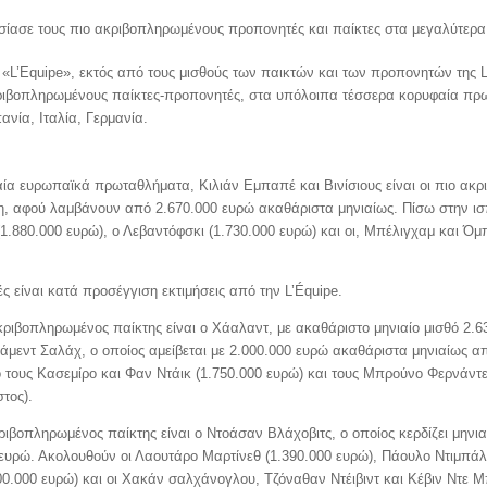
σίασε τους πιο ακριβοπληρωμένους προπονητές και παίκτες στα μεγαλύτε
 «L’Equipe», εκτός από τους μισθούς των παικτών και των προπονητών της 
ακριβοπληρωμένους παίκτες-προπονητές, στα υπόλοιπα τέσσερα κορυφαία π
νία, Ιταλία, Γερμανία.
ία ευρωπαϊκά πρωταθλήματα, Κιλιάν Εμπαπέ και Βινίσιους είναι οι πιο ακ
, αφού λαμβάνουν από 2.670.000 ευρώ ακαθάριστα μηνιαίως. Πίσω στην ισ
1.880.000 ευρώ), ο Λεβαντόφσκι (1.730.000 ευρώ) και οι, Μπέλιγχαμ και Όμ
ές είναι κατά προσέγγιση εκτιμήσεις από την L’Équipe.
ακριβοπληρωμένος παίκτης είναι ο Χάαλαντ, με ακαθάριστο μηνιαίο μισθό 2.6
χάμεντ Σαλάχ, ο οποίος αμείβεται με 2.000.000 ευρώ ακαθάριστα μηνιαίως α
τους Κασεμίρο και Φαν Ντάικ (1.750.000 ευρώ) και τους Μπρούνο Φερνάντε
τος).
κριβοπληρωμένος παίκτης είναι ο Ντοάσαν Βλάχοβιτς, ο οποίος κερδίζει μηνι
ευρώ. Ακολουθούν οι Λαουτάρο Μαρτίνεθ (1.390.000 ευρώ), Πάουλο Ντιμπάλ
0.000 ευρώ) και οι Χακάν σαλχάνογλου, Τζόναθαν Ντέιβιντ και Κέβιν Ντε Μ