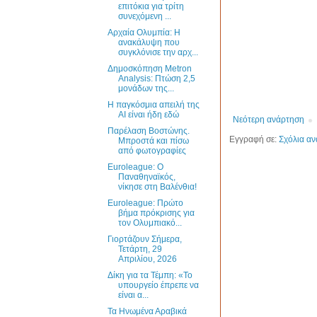
επιτόκια για τρίτη
συνεχόμενη ...
Αρχαία Ολυμπία: Η
ανακάλυψη που
συγκλόνισε την αρχ...
Δημοσκόπηση Metron
Analysis: Πτώση 2,5
μονάδων της...
Η παγκόσμια απειλή της
ΑΙ είναι ήδη εδώ
Νεότερη ανάρτηση
Παρέλαση Βοστώνης.
Εγγραφή σε:
Σχόλια αν
Μπροστά και πίσω
από φωτογραφίες
Euroleague: O
Παναθηναϊκός,
νίκησε στη Βαλένθια!
Euroleague: Πρώτο
βήμα πρόκρισης για
τον Ολυμπιακό...
Γιορτάζουν Σήμερα,
Τετάρτη, 29
Απριλίου, 2026
Δίκη για τα Τέμπη: «Το
υπουργείο έπρεπε να
είναι α...
Τα Ηνωμένα Αραβικά