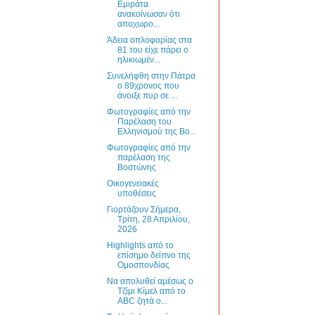
Εμιράτα
ανακοίνωσαν ότι
αποχωρο...
Άδεια οπλοφορίας στα
81 του είχε πάρει ο
ηλικιωμέν...
Συνελήφθη στην Πάτρα
ο 89χρονος που
άνοιξε πυρ σε ...
Φωτογραφίες από την
Παρέλαση του
Ελληνισμού της Βο...
Φωτογραφίες από την
παρέλαση της
Βοστώνης
Οικογενειακές
υποθέσεις
Γιορτάζουν Σήμερα,
Τρίτη, 28 Απριλίου,
2026
Highlights από το
επίσημο δείπνο της
Ομοσπονδίας
Να απολυθεί αμέσως ο
Τζίμι Κίμελ από το
ABC ζητά ο...