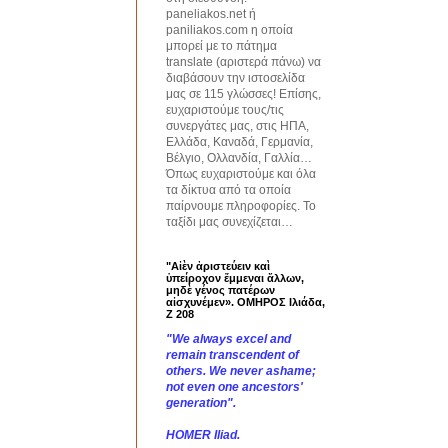
paneliakos.net ή
paniliakos.com η οποία
μπορεί με το πάτημα
translate (αριστερά πάνω) να
διαβάσουν την ιστοσελίδα
μας σε 115 γλώσσες! Επίσης,
ευχαριστούμε τους/τις
συνεργάτες μας, στις ΗΠΑ,
Ελλάδα, Καναδά, Γερμανία,
Βέλγιο, Ολλανδία, Γαλλία…
Όπως ευχαριστούμε και όλα
τα δίκτυα από τα οποία
παίρνουμε πληροφορίες. Το
ταξίδι μας συνεχίζεται…
"Αἰὲν ἀριστεύειν καὶ
ὑπείροχον ἔμμεναι ἄλλων,
μηδὲ γένος πατέρων
αἰσχυνέμεν». ΟΜΗΡΟΣ Ιλιάδα,
Ζ 208
"We always excel and
remain transcendent of
others. We never ashame;
not even one ancestors'
generation".
HOMER Iliad.