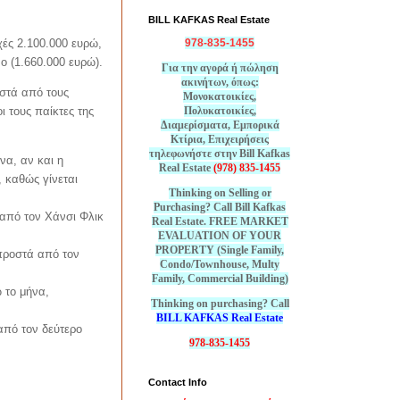
BILL KAFKAS Real Estate
χές 2.100.000 ευρώ,
978-835-1455
ο (1.660.000 ευρώ).
Για την αγορά ή πώληση
ακινήτων, όπως:
οστά από τους
Μονοκατοικίες,
ι τους παίκτες της
Πολυκατοικίες,
Διαμερίσματα, Εμπορικά
Κτίρια, Επιχειρήσεις
τηλεφωνήστε στην Bill Kafkas
να, αν και η
Real Estate
(978) 835-1455
 καθώς γίνεται
Thinking on Selling or
Purchasing? Call Bill Kafkas
 από τον Χάνσι Φλικ
Real Estate. FREE MARKET
EVALUATION OF YOUR
PROPERTY (Single Family,
μπροστά από τον
Condo/Townhouse, Multy
Family, Commercial Building)
 το μήνα,
Thinking on purchasing? Call
BILL KAFKAS Real Estate
από τον δεύτερο
978-835-1455
Contact Info