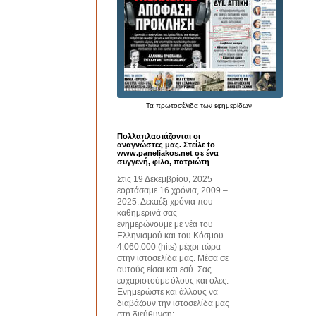
Τα
πρωτοσέλιδα
των εφημερίδων
Πολλαπλασιάζονται οι
αναγνώστες μας. Στείλε to
www.paneliakos.net σε ένα
συγγενή, φίλο, πατριώτη
Στις 19 Δεκεμβρίου, 2025
εορτάσαμε 16 χρόνια, 2009 –
2025. Δεκαέξι χρόνια που
καθημερινά σας
ενημερώνουμε με νέα του
Ελληνισμού και του Κόσμου.
4,060,000 (hits) μέχρι τώρα
στην ιστοσελίδα μας. Μέσα σε
αυτούς είσαι και εσύ. Σας
ευχαριστούμε όλους και όλες.
Ενημερώστε και άλλους να
διαβάζουν την ιστοσελίδα μας
στη διεύθυνση: