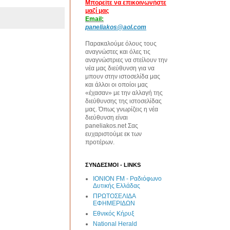
Μπορείτε να επικοινωνήστε
μαζί μας
Email:
paneliakos@aol.com
Παρακαλούμε όλους τους
αναγνώστες και όλες τις
αναγνώστριες να στείλουν την
νέα μας διεύθυνση για να
μπουν στην ιστοσελίδα μας
και άλλοι οι οποίοι μας
«έχασαν» με την αλλαγή της
διεύθυνσης της ιστοσελίδας
μας. Όπως γνωρίζεις η νέα
διεύθυνση είναι
paneliakos.net Σας
ευχαριστούμε εκ των
προτέρων.
ΣΥΝΔΕΣΜΟΙ - LINKS
IONION FM - Ραδιόφωνο
Δυτικής Ελλάδας
ΠΡΩΤΟΣΕΛΙΔΑ
ΕΦΗΜΕΡΙΔΩΝ
Εθνικός Κήρυξ
National Herald