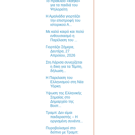
Το Ηράκλειο «κάηκε»
για τα παιδιά του
Ψηλορείτη
Η Αμαλιάδα γιορτάζει
την επιστροφή του
ιστορικού Α...
Με καλό καιρό και πολύ
ενθουσιασμό η
Παρέλαση του ...
Γιορτάζει Σήμερα,
Δευτέρα, 27
Απριλίου, 2026
Στη Λάρισα συνεχίζεται
η δίκη για τα Τέμπη,
δήλωση...
H Παρελαση του
Ελληνισμού στη Νέα
Υόρκη
Υψωση της Ελληνικής
Σημαίας στο
Δημαρχείο της
Βοστ...
Τραμπ: Δεν είμαι
παιδεραστής – Η
οργισμένη συνέντε...
Πυροβολισμοί στο
δείπνο με Τραμπ: