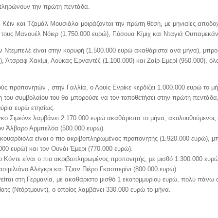
μπληρώνουν την πρώτη πεντάδα.
ι Κέιν και Τζαμάλ Μουσιάλα μοιράζονται την πρώτη θέση, με μηνιαίες αποδο
τους Μανουέλ Νόιερ (1.750.000 ευρώ), Γιόσουα Κίμιχ και Νταγιά Ουπαμεκάν
ν Ντεμπελέ είναι στην κορυφή (1.500.000 ευρώ ακαθάριστα ανά μήνα), μπρ
), Άτσραφ Χακίμι, Λούκας Ερναντέζ (1.100.000) και Ζαίρ-Εμερί (950.000), όλο
ούς προπονητών , στην Γαλλία, ο Λουίς Ενρίκε κερδίζει 1.000.000 ευρώ το μή
 του συμβολαίου του θα μπορούσε να τον τοποθετήσει στην πρώτη πεντάδα,
μύρια ευρώ ετησίως.
έγκο Σιμεόνε λαμβάνει 2.170.000 ευρώ ακαθάριστα το μήνα, ακολουθούμενος
τον Άλβαρο Αρμπελόα (500.000 ευρώ).
Γκουαρδιόλα είναι ο πιο ακριβοπληρωμένος προπονητής (1.920.000 ευρώ), 
000 ευρώ) και τον Ουνάι Έμερι (770.000 ευρώ).
ιο Κόντε είναι ο πιο ακριβοπληρωμένος προπονητής, με μισθό 1.300.000 ευρώ
σιμιλιάνο Αλέγκρι και Τζιαν Πιέρο Γκασπερίνι (800.000 ευρώ).
είται στη Γερμανία, με ακαθάριστο μισθό 1 εκατομμυρίου ευρώ, πολύ πάνω 
ατς (Ντόρτμουντ), ο οποίος λαμβάνει 330.000 ευρώ το μήνα.