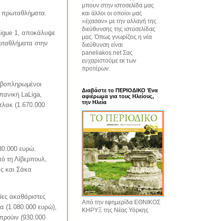
μπουν στην ιστοσελίδα μας
ρα πρωταθλήματα.
και άλλοι οι οποίοι μας
«έχασαν» με την αλλαγή της
διεύθυνσης της ιστοσελίδας
Ligue 1, αποκάλυψε
μας. Όπως γνωρίζεις η νέα
ρωταθλήματα στην
διεύθυνση είναι
paneliakos.net Σας
ευχαριστούμε εκ των
προτέρων.
ριβοπληρωμένοι
Διαβάστε το ΠΕΡΙΟΔΙΚΟ Ένα
πανική LaLiga,
αφιέρωμα για τους Ηλείους,
την Ηλεία
πλακ (1.670.000
30.000 ευρώ.
πό τη Λίβερπουλ,
ς και Σάκα
αίες ακαθάριστες
Από την εφημερίδα ΕΘΝΙΚΟΣ
α (1.080.000 ευρώ),
ΚΗΡΥΞ της Νέας Υόρκης
προύιν (930.000