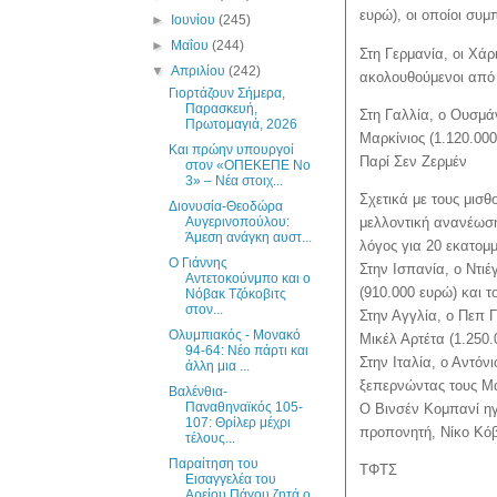
ευρώ), οι οποίοι συ
►
Ιουνίου
(245)
►
Μαΐου
(244)
Στη Γερμανία, οι Χάρ
▼
Απριλίου
(242)
ακολουθούμενοι από 
Γιορτάζουν Σήμερα,
Παρασκευή,
Στη Γαλλία, ο Ουσμά
Πρωτομαγιά, 2026
Μαρκίνιος (1.120.000
Και πρώην υπουργοί
Παρί Σεν Ζερμέν
στον «ΟΠΕΚΕΠΕ Νο
3» – Νέα στοιχ...
Σχετικά με τους μισθ
Διονυσία-Θεοδώρα
Αυγερινοπούλου:
μελλοντική ανανέωση
Άμεση ανάγκη αυστ...
λόγος για 20 εκατομ
Ο Γιάννης
Στην Ισπανία, ο Ντι
Αντετοκούνμπο και ο
(910.000 ευρώ) και 
Νόβακ Τζόκοβιτς
στον...
Στην Αγγλία, ο Πεπ 
Ολυμπιακός - Μονακό
Μικέλ Αρτέτα (1.250.
94-64: Νέο πάρτι και
Στην Ιταλία, ο Αντόν
άλλη μια ...
ξεπερνώντας τους Μα
Βαλένθια-
Παναθηναϊκός 105-
Ο Βινσέν Κομπανί ηγ
107: Θρίλερ μέχρι
προπονητή, Νίκο Κόβ
τέλους...
Παραίτηση του
ΤΦΤΣ
Εισαγγελέα του
Αρείου Πάγου ζητά ο