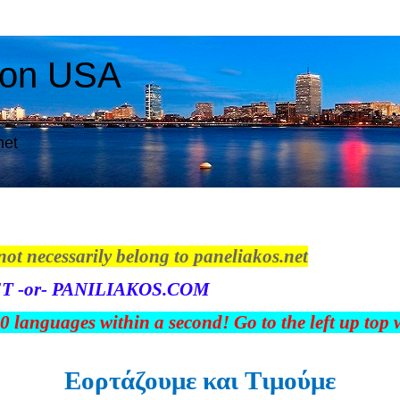
ton USA
net
not necessarily belong to paneliakos.net
T -or- PANILIAKOS.COM
00 languages within a second! Go to the left up top
Εορτάζουμε και Tιμούμε