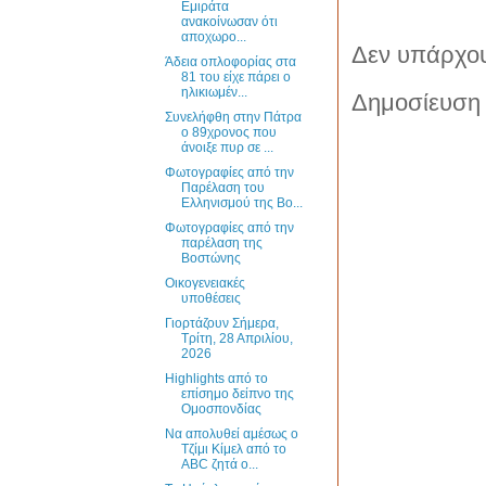
Εμιράτα
ανακοίνωσαν ότι
αποχωρο...
Δεν υπάρχου
Άδεια οπλοφορίας στα
81 του είχε πάρει ο
ηλικιωμέν...
Δημοσίευση 
Συνελήφθη στην Πάτρα
ο 89χρονος που
άνοιξε πυρ σε ...
Φωτογραφίες από την
Παρέλαση του
Ελληνισμού της Βο...
Φωτογραφίες από την
παρέλαση της
Βοστώνης
Οικογενειακές
υποθέσεις
Γιορτάζουν Σήμερα,
Τρίτη, 28 Απριλίου,
2026
Highlights από το
επίσημο δείπνο της
Ομοσπονδίας
Να απολυθεί αμέσως ο
Τζίμι Κίμελ από το
ABC ζητά ο...