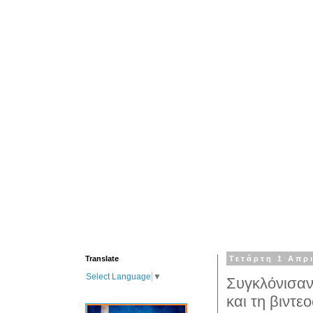
Translate
Τετάρτη 1 Απρ
Select Language
▼
Συγκλόνισαν
και τη βιντε