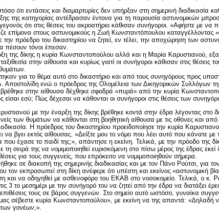
τόσο ότι εντάσεις και διαμαρτυρίες δεν υπήρξαν στη σημερινή διαδικασία κ
ης της κατηγορίας αντέδρασαν έντονα για τη
παρουσία αστυνομικών
μπροσ
 γεγονός ότι στις θέσεις του ακροατήριο κάθισαν συνήγοροι. «Αφήστε με να 
αζε επίμονα στους αστυνομικούς η
Ζωή Κωνσταντόπουλου
καταγγέλλοντας «
ε την πρόεδρο του δικαστηρίου να ζητεί, εν τέλει, την αποχώρηση των αστυ
α πέσουν τόνοι έπεσαν.
ρξη της δίκης η κυρία Κωνσταντοπούλου αλλά και η
Μαρία Καρυστιανού, εξ
ταξιθεσία
στην αίθουσα και κυρίως γιατί οι συνήγοροι κάθισαν στις θέσεις τ
 θυμάτων.
τηκαν για το θέμα αυτό στο δικαστήριο και από τους συνηγόρους προς υποστ
Λ. Αποστολίδη ενώ ο πρόεδρος της Ολομέλεια των Δικηγορικών Συλλόγων τ
βρέθηκε στην αίθουσα δέχθηκε σφοδρά «πυρά» από την κυρία Κωνσταντοπο
 είσαι εσύ; Πώς δέχεσαι να κάθονται οι συνήγοροι στις θέσεις των συνηγόρ
ρυστιανού με την έναρξη της
δίκης
βρέθηκε κοντά στην έδρα λέγοντας στο δι
νείς των θυμάτων να κάθονται στη βοηθητική αίθουσα με τις οθόνες και από 
αδικασία. Η πρόεδρος του δικαστηρίου προειδοποίησε την κυρία Καρυστιανο
 να βγει εκτός αίθουσας. «Δείξτε μου το νόμο που λέει αυτό που κάνατε με 
 που έχασε το παιδί της;», απάντησε η εκείνη. Τελικά, με την πρόοδο της δί
 τη σειρά της να νομιμοποιηθεί ευρισκόμενη στο πίσω μέρος της έδρας εκεί
έσεις για τους συγγενείς, που επρόκειτο να νομιμοποιηθούν σήμερα.
ήθηκε σε διακοπή της σημερινής διαδικασίας και με τον
Πάνο Ρούτσι, για το
 τον εκπροσωπεί στη δίκη ανέφερε ότι υπέστη και εκείνος «αστυνομική βί
η και να οδηγηθεί με ασθενοφόρο του ΕΚΑΒ στο
νοσοκομείο. Τελικά, ο κ. 
 τις 3 το μεσημέρι με την συνήγορό του να ζητεί από την έδρα να διατάξει έρ
 επιθέσεις τους σε βάρος συγγενών. Στο σημείο αυτό ωστόσο, γυναίκα συγγ
μας
σέβεστε
κυρία Κωνσταντοπούλου», με εκείνη να της απαντά: «Δηλαδή νο
 των γονέων;».