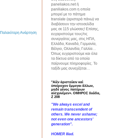
paneliakos.net ή
paniliakos.com η οποία
μπορεί με το πάτημα
translate (αριστερά πάνω) να
διαβάσουν την ιστοσελίδα
μας σε 115 γλώσσες! Επίσης,
Παλαιότερη Ανάρτηση
ευχαριστούμε τους/τις
συνεργάτες μας, στις ΗΠΑ,
Ελλάδα, Καναδά, Γερμανία,
Βέλγιο, Ολλανδία, Γαλλία…
Όπως ευχαριστούμε και όλα
τα δίκτυα από τα οποία
παίρνουμε πληροφορίες. Το
ταξίδι μας συνεχίζεται…
"Αἰὲν ἀριστεύειν καὶ
ὑπείροχον ἔμμεναι ἄλλων,
μηδὲ γένος πατέρων
αἰσχυνέμεν». ΟΜΗΡΟΣ Ιλιάδα,
Ζ 208
"We always excel and
remain transcendent of
others. We never ashame;
not even one ancestors'
generation".
HOMER Iliad.