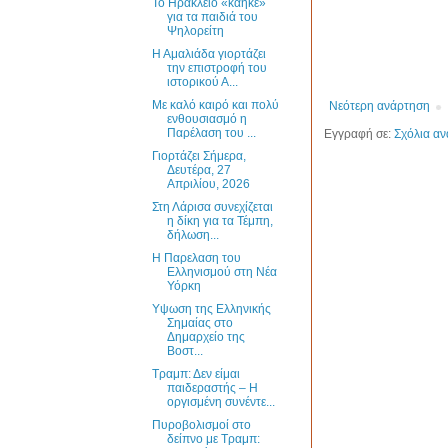
Το Ηράκλειο «κάηκε»
για τα παιδιά του
Ψηλορείτη
Η Αμαλιάδα γιορτάζει
την επιστροφή του
ιστορικού Α...
Με καλό καιρό και πολύ
Νεότερη ανάρτηση
ενθουσιασμό η
Παρέλαση του ...
Εγγραφή σε:
Σχόλια αν
Γιορτάζει Σήμερα,
Δευτέρα, 27
Απριλίου, 2026
Στη Λάρισα συνεχίζεται
η δίκη για τα Τέμπη,
δήλωση...
H Παρελαση του
Ελληνισμού στη Νέα
Υόρκη
Υψωση της Ελληνικής
Σημαίας στο
Δημαρχείο της
Βοστ...
Τραμπ: Δεν είμαι
παιδεραστής – Η
οργισμένη συνέντε...
Πυροβολισμοί στο
δείπνο με Τραμπ: