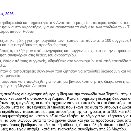
ου, 2026
ήρθαμε εδώ και σήμερα για την Αναστασία μας, είπε πατέρας ενώπιον του 
 ησυχία στο ακροατήριο, για να ακουστούν τα ονόματα των παιδιών του - Τι
αρυστιανού, Ρούτσι
εχίστηκε η δίκη για την τραγωδία των Τεμπών, με πάνω από 100 συγγενείς
ι και να εκφράζουν τις προσδοκίες τους.
άσεις προκλήθηκαν από συνηγόρους και συγγενείς σχετικά με την παρουσί
τηση συνηγόρων στις θέσεις του ακροατηρίου.
, ένας από τους συγγενείς, οδηγήθηκε στο νοσοκομείο μετά από επεισόδιο
βία.
 ήταν οι τοποθετήσεις συγγενών που ζήτησαν να αποδοθεί δικαιοσύνη και 
την τραγωδία.
αποφάσισε να επιφυλαχθεί για το αίτημα βιντεοσκόπησης της δίκης, ενώ η ε
τηκε για τη Μεγάλη Δευτέρα.
ς συνθήκες συνεχίστηκε σήμερα η δίκη για την τραγωδία των
Τεμπών
στην 
ακού κέντρου «Γαιόπολις» στη
Λάρισα
. Κατά τη σημερινή δεύτερη δικάσιμο 
μάτων
της τραγωδίας, οι οποίοι άρχισαν να νομιμοποιούνται στο
δικαστήριο
τ
θουσα μετά και τις τεχνικές βελτιώσεις που έκανε σε αυτή το υπουργείο Δικα
α δηλώθηκαν
παραστάσεις προς υποστήριξη της κατηγορίας από 100 και πλ
α νομιμοποίησης) και κάποιοι εξ' αυτών έλαβαν το λόγο για να μιλήσουν για
, τα όσα βιώνουν αυτά τα τρία χρόνια αλλά και για τις προσδοκίες τους απ
νησαν όσους βρέθηκαν στη δικαστική αίθουσα, όπου η όλη διαδικασία διεξήχ
υτές που είχαν υπάρξει κατά την εναρκτήρια συνεδρίαση στις 23 Μαρτίου.