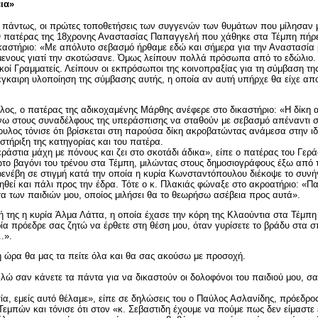
ια»
, πάντως, οι πρώτες τοποθετήσεις των συγγενών των θυμάτων που μίλησαν 
Ο πατέρας της
18χρονης Αναστασίας Παπαγγελή
που χάθηκε στα
Τέμπη
πήρε
καστήριο: «Με απόλυτο σεβασμό ήρθαμε εδώ και σήμερα για την Αναστασία
μενους γιατί την σκοτώσανε. Όμως λείπουν πολλά πρόσωπα από το εδώλιο.
οί Γραμματείς. Λείπουν οι εκπρόσωποι της κοινοπραξίας για τη σύμβαση της
 έγκαιρη υλοποίηση της σύμβασης αυτής, η οποία αν αυτή υπήρχε θα είχε απ
ος, ο πατέρας της αδικοχαμένης Μάρθης
ανέφερε στο δικαστήριο: «Η δίκη 
ίνω στους συναδέλφους της υπεράσπισης να σταθούν με σεβασμό απέναντι 
υλος τόνισε ότι βρίσκεται στη παρούσα δίκη ακροβατώντας ανάμεσα στην ιδ
τήριξη της κατηγορίας και του πατέρα.
τεράστια μάχη με πόνους και ζει στο σκοτάδι άδικα», είπε ο
πατέρας του Γερά
το βαγόνι του τρένου στα Τέμπη, μιλώντας στους δημοσιογράφους έξω από τ
ενέβη σε στιγμή κατά την οποία η κυρία Κωνσταντόπουλου διέκοψε το συνήγ
ρηθεί και πάλι προς την έδρα. Τότε ο κ. Πλακιάς φώναξε στο ακροατήριο: «
α των παιδιών μου, οποίος μιλήσει θα το θεωρήσω ασέβεια προς αυτά».
 της η κυρία
Άλμα Λάττα, η οποία έχασε την κόρη της Κλαούντια
στα Τέμπη 
ία πρόεδρε σας ζητώ να έρθετε στη θέση μου, όταν γυρίσετε το βράδυ στα σπ
.».
η ώρα θα μας τα πείτε όλα και θα σας ακούσω με προσοχή.
ώ σαν κάνετε τα πάντα για να δικαστούν οι δολοφόνοι του παιδιού μου, σα
ία, εμείς αυτό θέλαμε», είπε σε δηλώσεις του ο
Παύλος Ασλανίδης, πρόεδρο
μπών και τόνισε ότι στον «κ. Σεβαστιδη έχουμε να πούμε πως δεν είμαστε