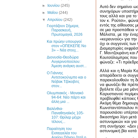
►
Ιουνίου
(245)
Αυτό δεν σημαίνει ωσ
συνηγόρων υποστήριξ
►
Μαΐου
(244)
τους αλλά και για το
▼
Απριλίου
(242)
τον κ. Ρούτσι», φών
εντός της αίθουσας μ
Γιορτάζουν Σήμερα,
σε μια προσπάθεια ν
Παρασκευή,
Μάλιστα, με την ένα
Πρωτομαγιά, 2026
«κεραυνούς» για την
Και πρώην υπουργοί
όχι οι συγγενείς των
στον «ΟΠΕΚΕΠΕ Νο
Διαμαρτυρίες εκφράσ
3» – Νέα στοιχ...
Γ. Μαντζουράνη και 
Διονυσία-Θεοδώρα
Κουτσόλαμπρος που 
Αυγερινοπούλου:
φώναζε: «Τι πρόεδρος
Άμεση ανάγκη αυστ...
Αλλά και η Μαρία Κα
Ο Γιάννης
απαράδεκτο οι συγγε
Αντετοκούνμπο και ο
παρακολουθούν τη δι
Νόβακ Τζόκοβιτς
να φωνάζει θα πρέπει
στον...
βγάλετε έξω μια μάνα
Ολυμπιακός - Μονακό
Καρυστιανού περίμενε
94-64: Νέο πάρτι και
προβλεφθεί κάποιες θ
άλλη μια ...
Ακόμη θέμα δημιουργ
Κωνσταντόπουλου που
Βαλένθια-
παρουσιάσει υπέρτασ
Παναθηναϊκός 105-
δικαστήριο λίγο μετά
107: Θρίλερ μέχρι
αστυνομικών και για
τέλους...
στη συνήγορο: «Δεν 
Παραίτηση του
αστυνομική βία κατά
Εισαγγελέα του
Αρείου Πάγου ζητά ο