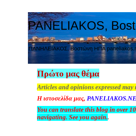
PANELIAKOS, Bos
ΠAΝΗΛΕΙΑΚΟΣ, Βοστώνη ΗΠΑ paneliakos.
Πρώτο μας θέμα
Articles and opinions expressed may 
Η
ιστοσελίδα
μας
,
PANELIAKOS.NE
You can translate this blog in over 1
navigating. See you again.
.