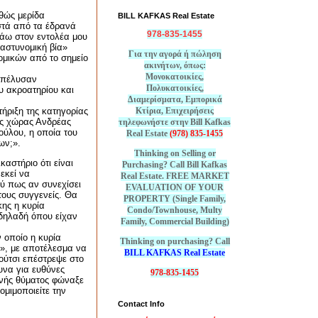
αθώς μερίδα
BILL KAFKAS Real Estate
τά από τα έδρανά
978-835-1455
πάω στον εντολέα μου
αστυνομική βία»
Για την αγορά ή πώληση
νομικών από το σημείο
ακινήτων, όπως:
Μονοκατοικίες,
απέλυσαν
Πολυκατοικίες,
ου ακροατηρίου και
Διαμερίσματα, Εμπορικά
Κτίρια, Επιχειρήσεις
ήριξη της κατηγορίας
ης χώρας Ανδρέας
τηλεφωνήστε στην Bill Kafkas
ύλου, η οποία του
Real Estate
(978) 835-1455
ων;».
Thinking on Selling or
καστήριο ότι είναι
Purchasing? Call Bill Kafkas
εκεί να
Real Estate. FREE MARKET
ύ πως αν συνεχίσει
EVALUATION OF YOUR
τους
συγγενείς. Θα
PROPERTY (Single Family,
κης η κυρία
Condo/Townhouse, Multy
 δηλαδή όπου είχαν
Family, Commercial Building)
ν οποίο η κυρία
Thinking on purchasing? Call
α», με αποτέλεσμα να
BILL KAFKAS Real Estate
Ρούτσι επέστρεψε στο
ευνα για ευθύνες
978-835-1455
ενής θύματος φώναξε
μιμοποιείτε την
Contact Info