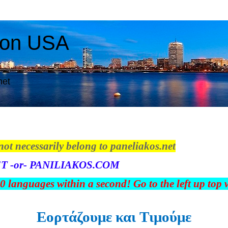
ton USA
net
not necessarily belong to paneliakos.net
T -or- PANILIAKOS.COM
00 languages within a second! Go to the left up top
Εορτάζουμε και Tιμούμε