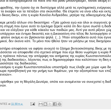
οι οι κατηγορούμενοι να πάνε στο πιο βαθύ μπουντρούμι», τόνισε ακόμη ο ί
Αφροδίτης, την έχασα όχι σε δυστύχημα αλλά μετά τις εγκληματικές ενέργεια
 τα έκαψαν και τα πέταξαν στα σκουπίδια. Θα έπρεπε να είναι εδώ και εκπ
 δίκαιη δίκη», είπε η κυρία
Κανέλα Ανδρεάδου, μητέρα της αδικοχαμένης Αφ
ερε μεταξύ άλλων στο δικαστήριο: «Τρία χρόνια εγώ και όλοι οι συγγενείς 
η στιγμή που έγινε αυτό το έγκλημα ξέρετε καλά ότι δεν έγινε σωστά η δια
και να ελέγξουν για κάθε κόκαλο των παιδιών μας. Αντί για αυτό ρίξανε χώ
 υπάρχουν και έντιμοι δικαστές και η Δικαιοσύνη στο τέλος θα λειτουργήσει 
ι φταίνε ακόμη κι αν βρίσκονται ψηλά. (...). Ήταν απαράδεκτο αυτό που έγι
ικοί, δεν έκανα κάτι. Το μόνο που ήθελα ήταν να μιλήσω με τους δικηγόρου
καστήριο αποφάσισε να αφήσει ανοιχτό το ζήτημα
βιντεοσκόπησης
δίκης με τ
άσσεται να αποφανθεί στο σχετικό αίτημα που είχε θέσει νωρίτερα η κυρί
ας πρότεινε πάντως την απόρριψη του αιτήματος της κυρίας Κωνσταντοπούλο
 της διαδικασίας», λέγοντας πως οι δημοσιογράφοι που καλύπτουν τη δίκη 
οσιότητα της διαδικασίας.
ικασίμου η κυρία Κωνσταντοπούλου υποστήριξε πως έλαβε μια χώρα «μια δι
ωρα προσβλητική για την μνήμη των θυμάτων, για την αξιοπρέπεια των επι
ενειών».
ορίσθηκε για τη Μεγάλη Δευτέρα, οπότε και αναμένεται να συνεχιστεί η διαδ
ενών.
ΟΝΤΕΣ
at
11:30 π.μ.