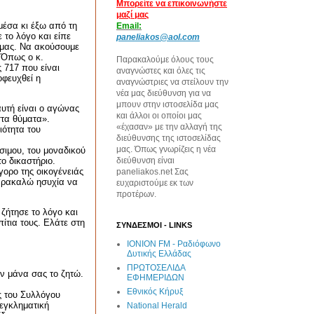
Μπορείτε να επικοινωνήστε
μαζί μας
μέσα κι έξω από τη
Email:
 το λόγο και είπε
paneliakos@aol.com
 μας. Να ακούσουμε
 Όπως ο κ.
Παρακαλούμε όλους τους
 717 που είναι
αναγνώστες και όλες τις
οφευχθεί η
αναγνώστριες να στείλουν την
νέα μας διεύθυνση για να
μπουν στην ιστοσελίδα μας
αυτή είναι ο αγώνας
και άλλοι οι οποίοι μας
στα θύματα».
«έχασαν» με την αλλαγή της
ιότητα του
διεύθυνσης της ιστοσελίδας
μας. Όπως γνωρίζεις η νέα
σιμου, του μοναδικού
ο δικαστήριο.
διεύθυνση είναι
ορο της οικογένειάς
paneliakos.net Σας
Παρακαλώ ησυχία να
ευχαριστούμε εκ των
προτέρων.
ζήτησε το λόγο και
ίτια τους. Ελάτε στη
ΣΥΝΔΕΣΜΟΙ - LINKS
IONION FM - Ραδιόφωνο
Δυτικής Ελλάδας
ΠΡΩΤΟΣΕΛΙΔΑ
ν μάνα σας το ζητώ.
ΕΦΗΜΕΡΙΔΩΝ
Εθνικός Κήρυξ
ς του Συλλόγου
 εγκληματική
National Herald