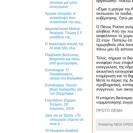
οργάνωση». «Θέλω όλ
επιτόκια για τρίτη
συνεχόμενη ...
«Είμαι η μητέρα της 
σκότωσαν τα παιδιά,
Αρχαία Ολυμπία: Η
ανακάλυψη που
κυβέρνησης, ζητώ μια
συγκλόνισε την αρχ...
Ο
Πάνος Ρούτσι
ανέφ
Δημοσκόπηση Metron
αλήθεια. Από την πωτ
Analysis: Πτώση 2,5
ασφαλίσουν το χώρο 
μονάδων της...
22 ετών. Πιστεύω ότι
Η παγκόσμια απειλή της
τιμωρηθούν όλοι όσο
ΑΙ είναι ήδη εδώ
πάνω μου έξι αστυνομ
Παρέλαση Βοστώνης.
Τέλος, σήμερα το δι
Μπροστά και πίσω
αναφέρει πως επιφυλ
από φωτογραφίες
εισαγγελέας της έδρ
Euroleague: O
ακουστική καταγραφή
Παναθηναϊκός,
ενημέρωση και τη δημ
νίκησε στη Βαλένθια!
Μετά το πέρας της δ
προβληματική, κατάφ
Euroleague: Πρώτο
συγγενών, των οικογ
βήμα πρόκρισης για
τον Ολυμπιακό...
Η επόμενη δικάσιμος 
Γιορτάζουν Σήμερα,
νομιμοποίησης συγγ
Τετάρτη, 29
Απριλίου, 2026
ΠΡΩΤΟ ΘΕΜΑ
Δίκη για τα Τέμπη: «Το
υπουργείο έπρεπε να
είναι α...
Posted by
ΝΕΟΙ ΟΡΙΖ
Τα Ηνωμένα Αραβικά