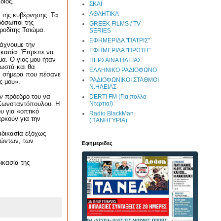
διος.
ΣΚΑΙ
ΑΘΛΗΤΙΚΑ
ς της κυβέρνησης. Τα
ρόσωποι της
GREEK FILMS / TV
ροδίτης Τσιώμα.
SERIES
ΕΦΗΜΕΡΙΔΑ "ΠΑΤΡΙΣ"
ψάχνουμε την
ΕΦΗΜΕΡΙΔΑ "ΠΡΩΤΗ"
δικασία. Έπρεπε να
μα. Ο γιος μου ήταν
ΠΕΡΣΑΙΝΑ ΗΛΕΙΑΣ
σωστά και θα
ΕΛΛΗΝΙΚΟ ΡΑΔΙΟΦΩΝΟ
νε σήμερα που πέσανε
ΡΑΔΙΟΦΩΝΙΚΟΙ ΣΤΑΘΜΟΙ
ς μου».
Ν.ΗΛΕΙΑΣ
ην πρόεδρό του να
DERTI FM (Για πολλα
Ντερτια!)
α Κωνσταντόπουλου. Η
υ για «οπτικό
Radio BlackMan
αρκούν για την
(ΠΑΝΗΓΥΡΙΑ)
αδικασία εξόχως
ζώντων, των
Εφημεριδες
ικασία της