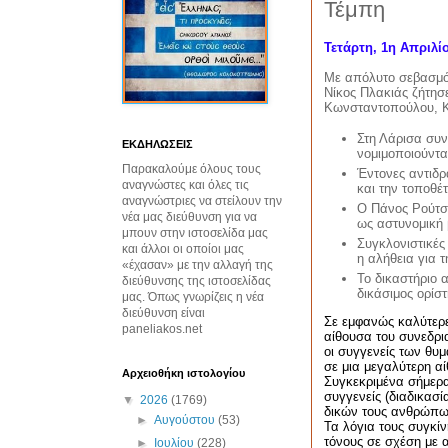
Τέμπη
Τετάρτη, 1η Απριλί
Με απόλυτο σεβασμό 
Νίκος Πλακιάς ζήτησε
Κωνσταντοπούλου, Κ
Στη Λάρισα συν
ΕΚΔΗΛΩΣΕΙΣ
νομιμοποιούντα
Παρακαλούμε όλους τους
Έντονες αντιδρ
αναγνώστες και όλες τις
και την τοποθέ
αναγνώστριες να στείλουν την
Ο Πάνος Ρούτσι
νέα μας διεύθυνση για να
ως αστυνομική 
μπουν στην ιστοσελίδα μας
Συγκλονιστικές
και άλλοι οι οποίοι μας
η αλήθεια για 
«έχασαν» με την αλλαγή της
Το δικαστήριο 
διεύθυνσης της ιστοσελίδας
δικάσιμος ορίσ
μας. Όπως γνωρίζεις η νέα
διεύθυνση είναι
Σε εμφανώς καλύτερε
paneliakos.net
αίθουσα του συνεδρι
οι
συγγενείς των θυ
σε μια μεγαλύτερη αί
Αρχειοθήκη ιστολογίου
Συγκεκριμένα σήμερ
συγγενείς
(διαδικασί
▼
2026
(1769)
δικών τους ανθρώπων
►
Αυγούστου
(53)
Τα λόγια τους συγκί
τόνους σε σχέση με α
►
Ιουλίου
(228)