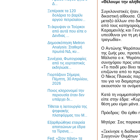
«Θέλουμε την αλήθε
Δ...
Ξεπέρασε τα 120
Συγκλονιστικές ήταν
δολάρια το βαρέλι
δικαστική αίθουσα. 
αργού πετρελαίου...
μεταξύ άλλων στο δι
από τους κατηγορού
Τι έκρυψαν οι Τούρκοι
Καραμανλής και Γενικ
από αυτά που είπε ο
υπεύθυνοι για τη μη
Δενδιας ...
τραγωδία».
Δημοσκόπηση Metron
Analysis: Σταθερή
Ο
Αντώνης Ψαρόπουλ
πρωτιά ΝΔ, κυ...
της ζωής μου, προτε
Μάλιστα ο κ. Ψαρόπο
Συνέχεια, Φωτογραφίες
συνηγόρου προς υποσ
από τις εορταστικές
«
T
ο παιδί μου δίνει 
εκδηλώσε...
επιζώντα
από το πρώ
Γιορτάζουν Σήμερα,
Ο
Νίκος Πλακιάς
παρ
Πέμπτη, 30 Απριλίου,
του για να διαμαρτυ
2026
ακουστούν τα ονόματ
Ποιος κληρονομεί την
Κατά τη νομιμοποίησή
περιουσία όταν δεν
είπε στην έδρα: «Κυρ
υπάρχει δι...
θέση μου είμαι μάνα..
Τίθεται η λειτουργία της
ψηφιακής
Πρόεδρος: Θα έρθει 
πλατφόρμας του Μ...
Μητέρα: Σας παρακαλ
Εξαρθρώθηκε εταιρεία
απατεώνων με έδρα
τα Τίρανα, ...
«Ξεκίνησε η διαδικασ
Συγγενών Θυμάτων Τε
Fed: «Στον πάγο» τα