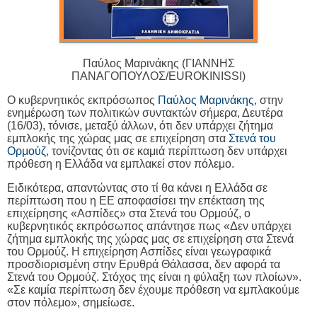
Παύλος Μαρινάκης (ΓΙΑΝΝΗΣ
ΠΑΝΑΓΟΠΟΥΛΟΣ/
EUROKINISSI
)
Ο κυβερνητικός εκπρόσωπος
Παύλος Μαρινάκης
, στην
ενημέρωση των πολιτικών συντακτών σήμερα, Δευτέρα
(16/03), τόνισε, μεταξύ άλλων, ότι
δεν υπάρχει ζήτημα
εμπλοκής της χώρας μας
σε επιχείρηση στα
Στενά του
Ορμούζ
, τονίζοντας ότι σε καμιά περίπτωση δεν υπάρχει
πρόθεση
η Ελλάδα
να εμπλακεί στον πόλεμο.
Ειδικότερα, απαντώντας στο
τί θα κάνει η Ελλάδα σε
περίπτωση που η ΕΕ
αποφασίσει την επέκταση της
επιχείρησης «Ασπίδες» στα
Στενά του Ορμούζ
, ο
κυβερνητικός εκπρόσωπος απάντησε πως «Δεν υπάρχει
ζήτημα εμπλοκής της χώρας μας
σε επιχείρηση στα Στενά
του Ορμούζ. Η
επιχείρηση Ασπίδες
είναι γεωγραφικά
προσδιορισμένη στην Ερυθρά Θάλασσα, δεν αφορά τα
Στενά του Ορμούζ.
Στόχος της είναι η φύλαξη των πλοίων
».
«Σε καμία περίπτωση δεν έχουμε πρόθεση να εμπλακούμε
στον πόλεμο», σημείωσε.