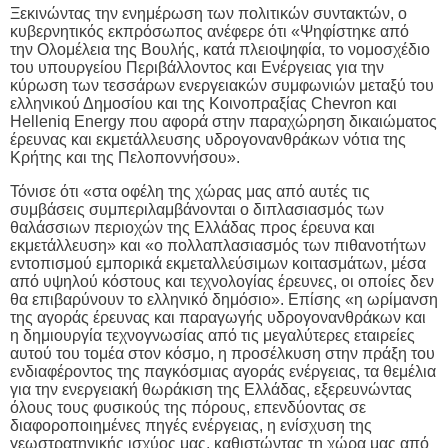
Ξεκινώντας την
ενημέρωση των πολιτικών συντακτών
, ο
κυβερνητικός εκπρόσωπος ανέφερε ότι «Ψηφίστηκε από
την
Ολομέλεια της Βουλής,
κατά πλειοψηφία, το νομοσχέδιο
του υπουργείου Περιβάλλοντος και Ενέργειας
για την
κύρωση των τεσσάρων ενεργειακών συμφωνιών μεταξύ του
ελληνικού Δημοσίου και της Κοινοπραξίας
Chevron
και
Helleniq
Energy
που αφορά στην
παραχώρηση δικαιώματος
έρευνας και εκμετάλλευσης υδρογονανθράκων
νότια της
Κρήτης και της Πελοποννήσου».
Τόνισε ότι «στα οφέλη της χώρας μας από αυτές τις
συμβάσεις συμπεριλαμβάνονται ο διπλασιασμός των
θαλάσσιων περιοχών της Ελλάδας προς έρευνα και
εκμετάλλευση» και «ο πολλαπλασιασμός των πιθανοτήτων
εντοπισμού εμπορικά εκμεταλλεύσιμων κοιτασμάτων,
μέσα
από υψηλού κόστους και τεχνολογίας έρευνες
, οι οποίες δεν
θα επιβαρύνουν το ελληνικό δημόσιο». Επίσης «η ωρίμανση
της αγοράς έρευνας και παραγωγής υδρογονανθράκων και
η δημιουργία τεχνογνωσίας από τις μεγαλύτερες εταιρείες
αυτού του τομέα στον κόσμο, η προσέλκυση στην πράξη του
ενδιαφέροντος της παγκόσμιας αγοράς ενέργειας, τα θεμέλια
για την ενεργειακή θωράκιση της Ελλάδας, εξερευνώντας
όλους τους φυσικούς της πόρους, επενδύοντας σε
διαφοροποιημένες πηγές ενέργειας,
η ενίσχυση της
γεωστρατηγικής ισχύος μας
, καθιστώντας τη χώρα μας από