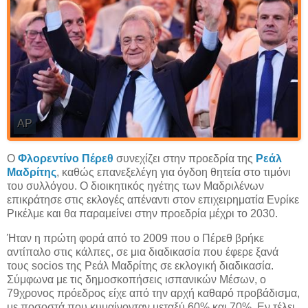
AP
Ο
Φλορεντίνο Πέρεθ
συνεχίζει στην προεδρία της
Ρεάλ
Μαδρίτης
, καθώς επανεξελέγη για όγδοη θητεία στο τιμόνι
του συλλόγου. Ο διοικητικός ηγέτης των Μαδριλένων
επικράτησε στις εκλογές απέναντι στον επιχειρηματία Ενρίκε
Ρικέλμε και θα παραμείνει στην προεδρία μέχρι το 2030.
Ήταν η πρώτη φορά από το 2009 που ο Πέρεθ βρήκε
αντίπαλο στις κάλπες, σε μια διαδικασία που έφερε ξανά
τους socios της Ρεάλ Μαδρίτης σε εκλογική διαδικασία.
Σύμφωνα με τις δημοσκοπήσεις ισπανικών Μέσων, ο
79χρονος πρόεδρος είχε από την αρχή καθαρό προβάδισμα,
με ποσοστά που κυμαίνονταν μεταξύ 60% και 70%. Εν τέλει