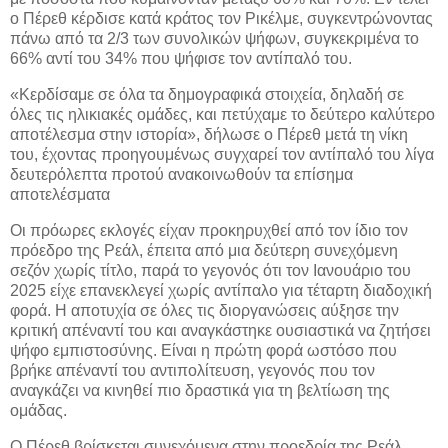
ο Πέρεθ κέρδισε κατά κράτος τον Ρικέλμε, συγκεντρώνοντας
πάνω από τα 2/3 των συνολικών ψήφων, συγκεκριμένα το
66% αντί του 34% που ψήφισε τον αντίπαλό του.
«Κερδίσαμε σε όλα τα δημογραφικά στοιχεία, δηλαδή σε
όλες τις ηλικιακές ομάδες, και πετύχαμε το δεύτερο καλύτερο
αποτέλεσμα στην ιστορία», δήλωσε ο Πέρεθ μετά τη νίκη
του, έχοντας προηγουμένως συγχαρεί τον αντίπαλό του λίγα
δευτερόλεπτα προτού ανακοινωθούν τα επίσημα
αποτελέσματα
Οι πρόωρες εκλογές είχαν προκηρυχθεί από τον ίδιο τον
πρόεδρο της Ρεάλ, έπειτα από μια δεύτερη συνεχόμενη
σεζόν χωρίς τίτλο, παρά το γεγονός ότι τον Ιανουάριο του
2025 είχε επανεκλεγεί χωρίς αντίπαλο για τέταρτη διαδοχική
φορά. Η αποτυχία σε όλες τις διοργανώσεις αύξησε την
κριτική απέναντί του και αναγκάστηκε ουσιαστικά να ζητήσει
ψήφο εμπιστοσύνης. Είναι η πρώτη φορά ωστόσο που
βρήκε απέναντί του αντιπολίτευση, γεγονός που τον
αναγκάζει να κινηθεί πιο δραστικά για τη βελτίωση της
ομάδας.
Ο Πέρεθ βρίσκεται συνεχόμενα στην προεδρία της Ρεάλ