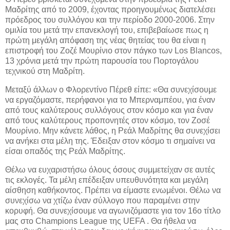
Μαδρίτης από το 2009, έχοντας προηγουμένως διατελέσει
πρόεδρος του συλλόγου και την περίοδο 2000-2006. Στην
ομιλία του μετά την επανεκλογή του, επιβεβαίωσε πως η
πρώτη μεγάλη απόφαση της νέας θητείας του θα είναι η
επιστροφή του Ζοζέ Μουρίνιο στον πάγκο των Los Blancos,
13 χρόνια μετά την πρώτη παρουσία του Πορτογάλου
τεχνικού στη Μαδρίτη.
Μεταξύ άλλων ο Φλορεντίνο Πέρεθ είπε: «Θα συνεχίσουμε
να εργαζόμαστε, περήφανοι για το Μπερναμπέου, για έναν
από τους καλύτερους συλλόγους στον κόσμο και για έναν
από τους καλύτερους προπονητές στον κόσμο, τον Ζοσέ
Μουρίνιο. Μην κάνετε λάθος, η Ρεάλ Μαδρίτης θα συνεχίσει
να ανήκει στα μέλη της. Έδειξαν στον κόσμο τι σημαίνει να
είσαι οπαδός της Ρεάλ Μαδρίτης.
Θέλω να ευχαριστήσω όλους όσους συμμετείχαν σε αυτές
τις εκλογές. Τα μέλη επέδειξαν υπευθυνότητα και μεγάλη
αίσθηση καθήκοντος. Πρέπει να είμαστε ενωμένοι. Θέλω να
συνεχίσω να χτίζω έναν σύλλογο που παραμένει στην
κορυφή. Θα συνεχίσουμε να αγωνιζόμαστε για τον 16ο τίτλο
μας στο Champions League της UEFA . Θα ήθελα να